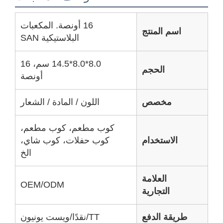
16 أونصة. المكعبات
اسم المنتج
البلاستيكية SAN
8.0*8.0*14.5 سم، 16
الحجم
أونصة
مخصص
اللون / المادة / الشعار
كوب مطعم، كوب مطعم،
الاستخدام
كوب حفلات، كوب شاي،
الخ
العلامة
OEM/ODM
التجارية
ريقة الدفع
TT/نقدًا/ويست يونيون