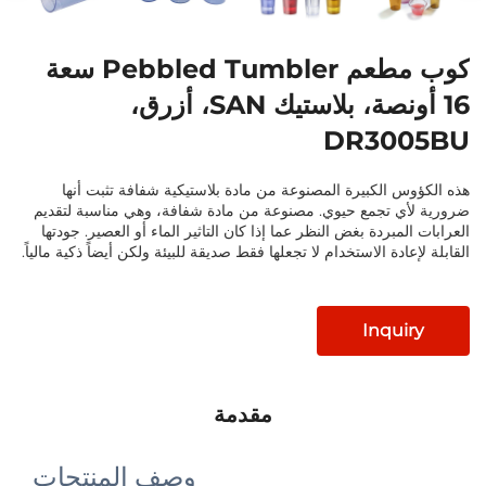
كوب مطعم Pebbled Tumbler سعة
16 أونصة، بلاستيك SAN، أزرق،
DR30
 الكبيرة المصنوعة من مادة بلاستيكية شفافة تثبت أنها
 تجمع حيوي. مصنوعة من مادة شفافة، وهي مناسبة لتقديم
مبردة بغض النظر عما إذا كان التاثير الماء أو العصير. جودتها
ادة الاستخدام لا تجعلها فقط صديقة للبيئة ولكن أيضاً ذكية مالياً.
Inqu
مقدمة
وصف المنتجات