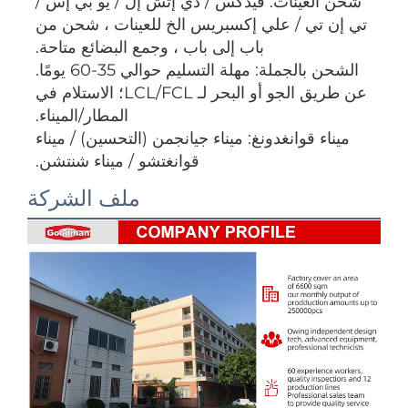
شحن العينات: فيدكس / دي إتش إل / يو بي إس / 
تي إن تي / علي إكسبريس الخ للعينات ، شحن من 
باب إلى باب ، وجمع البضائع متاحة. 
الشحن بالجملة: مهلة التسليم حوالي 35-60 يومًا. 
عن طريق الجو أو البحر لـ LCL/FCL؛ الاستلام في 
المطار/الميناء. 
ميناء قوانغدونغ: ميناء جيانجمن (التحسين) / ميناء 
قوانغتشو / ميناء شنتشن. 
ملف الشركة