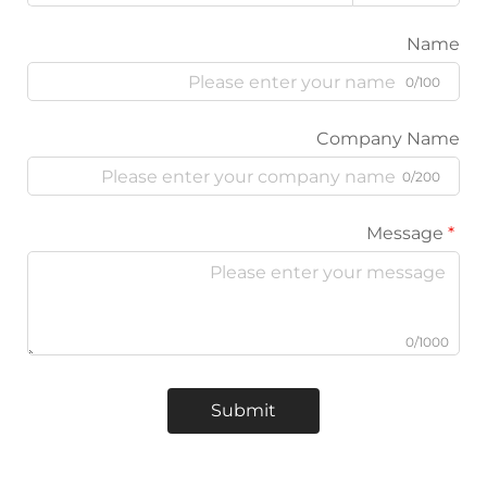
Company
Submit