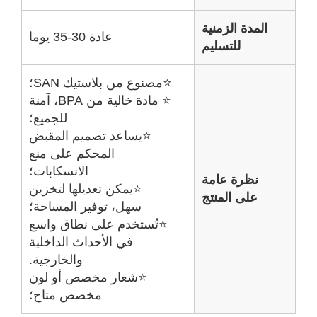
لمدة الزمنية
عادة 30-35 يوما
للتسليم
⭐مصنوع من بلاستيك SAN؛
⭐ مادة خالية من BPA، آمنة
للجميع؛
⭐يساعد تصميم المقبض
المحكم على منع
الانسكابات؛
نظرة عامة
⭐يمكن تعديلها لتخزين
على المنتج
سهل، توفير المساحة؛
⭐تُستخدم على نطاق واسع
في الأحداث الداخلية
والخارجية.
⭐شعار مخصص أو لون
مخصص متاح؛