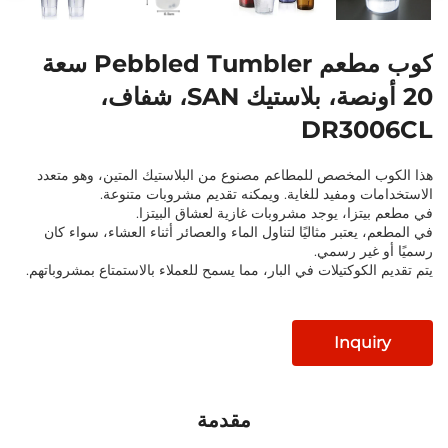
كوب مطعم Pebbled Tumbler سعة
20 أونصة، بلاستيك SAN، شفاف،
DR30
المخصص للمطاعم مصنوع من البلاستيك المتين، وهو متعدد
ت ومفيد للغاية. ويمكنه تقديم مشروبات متنوعة.
تزا، يوجد مشروبات غازية لعشاق البيتزا.
يعتبر مثاليًا لتناول الماء والعصائر أثناء العشاء، سواء كان
غير رسمي.
لكوكتيلات في البار، مما يسمح للعملاء بالاستمتاع بمشروباتهم.
Inqu
مقدمة