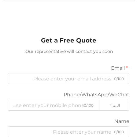
Get a Free Quote
Our representative will contact you soon.
Phone/WhatsApp/W
ز
0/100