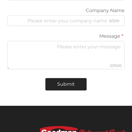
Company
Submit