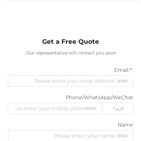
Get a Free Quote
Our representative will contact you soon.
Phone/WhatsApp/W
ز
0/100