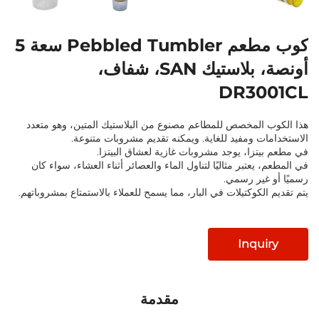
كوب مطعم Pebbled Tumbler سعة 5
أونصة، بلاستيك SAN، شفاف،
DR30
المخصص للمطاعم مصنوع من البلاستيك المتين، وهو متعدد
ت ومفيد للغاية. ويمكنه تقديم مشروبات متنوعة.
تزا، يوجد مشروبات غازية لعشاق البيتزا.
يعتبر مثاليًا لتناول الماء والعصائر أثناء العشاء، سواء كان
غير رسمي.
لكوكتيلات في البار، مما يسمح للعملاء بالاستمتاع بمشروباتهم.
Inqu
مقدمة