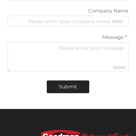
Company
Submit