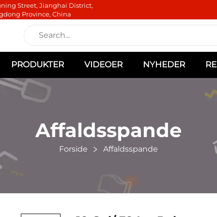
ning Street, Jianghai District,
gdong Province, China
PRODUKTER
VIDEOER
NYHEDER
RE
Affaldsspande
Forside
Affaldsspande