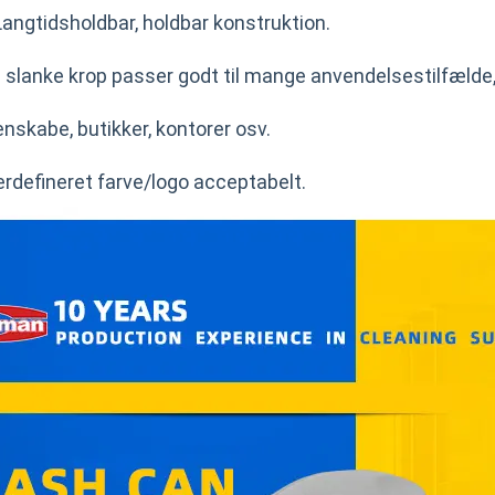
angtidsholdbar, holdbar konstruktion.
n slanke krop passer godt til mange anvendelsestilfæld
nskabe, butikker, kontorer osv.
erdefineret farve/logo acceptabelt.