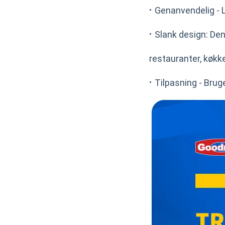
·
Genanvendelig - L
·
Slank design: De
restauranter, køkke
·
Tilpasning - Brug