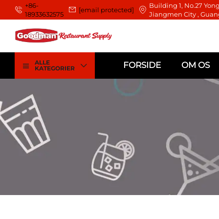
+86-
Building 1, No.27 Yong
[email protected]
18933632575
Jiangmen City , Guan
ALLE
FORSIDE
OM OS
KATEGORIER