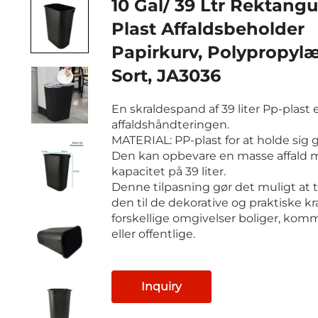
10 Gal/ 39 Ltr Rektang
Plast Affaldsbeholder
Papirkurv, Polypropyl
Sort, JA3036
En skraldespand af 39 liter Pp-plast 
affaldshåndteringen.
MATERIAL: PP-plast for at holde sig 
Den kan opbevare en masse affald 
kapacitet på 39 liter.
Denne tilpasning gør det muligt at t
den til de dekorative og praktiske kra
forskellige omgivelser boliger, komm
eller offentlige.
Inquiry