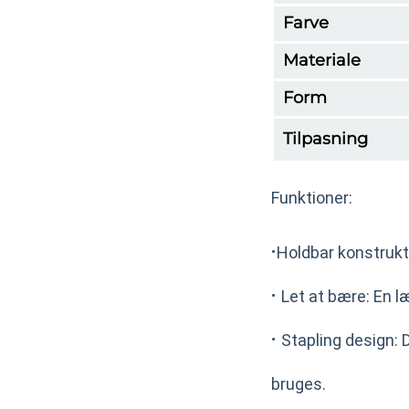
Farve
Materiale
Form
Tilpasning
Funktioner:
·
Holdbar konstrukti
·
Let at bære: En l
·
Stapling design: 
bruges.