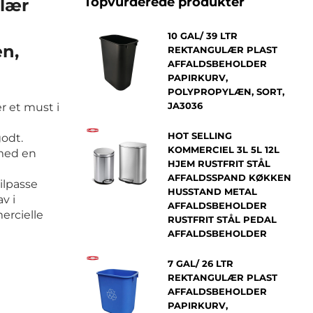
Topvurderede produkter
ulær
10 GAL/ 39 LTR
æn,
REKTANGULÆR PLAST
AFFALDSBEHOLDER
PAPIRKURV,
POLYPROPYLÆN, SORT,
JA3036
er et must i
HOT SELLING
godt.
KOMMERCIEL 3L 5L 12L
med en
HJEM RUSTFRIT STÅL
AFFALDSSPAND KØKKEN
ilpasse
HUSSTAND METAL
v i
AFFALDSBEHOLDER
ercielle
RUSTFRIT STÅL PEDAL
AFFALDSBEHOLDER
7 GAL/ 26 LTR
REKTANGULÆR PLAST
AFFALDSBEHOLDER
PAPIRKURV,