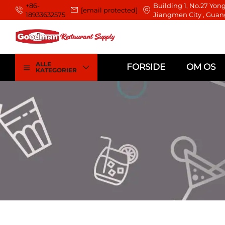
+86-
Building 1, No.27 Yong
[email protected]
18933632575
Jiangmen City , Guan
ALLE
FORSIDE
OM OS
KATEGORIER