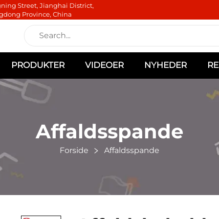
ning Street, Jianghai District,
gdong Province, China
PRODUKTER
VIDEOER
NYHEDER
RE
Affaldsspande
Forside
Affaldsspande