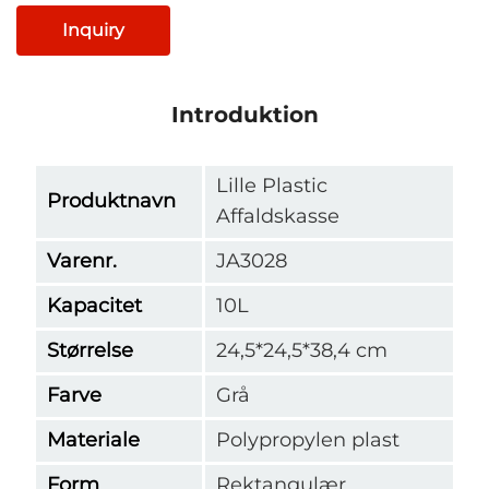
Inquiry
Introduktion
Lille Plastic
Produktnavn
Affaldskasse
Varenr.
JA3028
Kapacitet
10L
Størrelse
24,5*24,5*38,4 cm
Farve
Grå
Materiale
Polypropylen plast
Form
Rektangulær