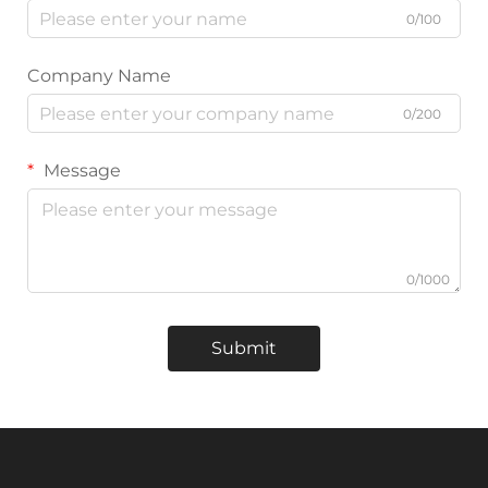
0/100
Company Name
0/200
Message
0/1000
Submit