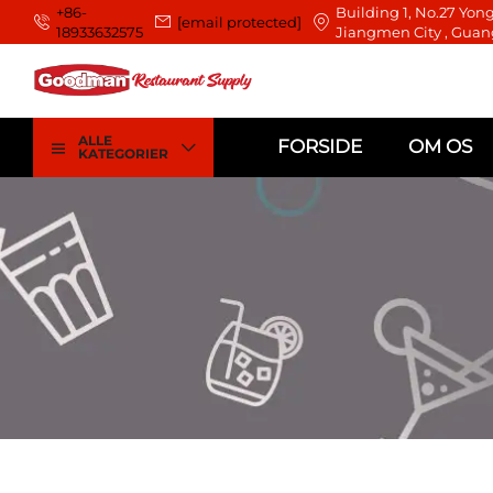
+86-
Building 1, No.27 Yong
[email protected]
18933632575
Jiangmen City , Guan
ALLE
FORSIDE
OM OS
KATEGORIER