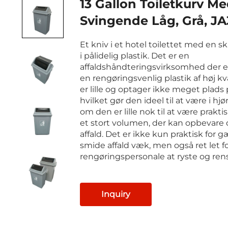
13 Gallon Toiletkurv M
Svingende Låg, Grå, J
Et kniv i et hotel toilettet med en 
i pålidelig plastik. Det er en
affaldshåndteringsvirksomhed der er
en rengøringsvenlig plastik af høj kv
er lille og optager ikke meget plads p
hvilket gør den ideel til at være i hjø
om den er lille nok til at være prakti
et stort volumen, der kan opbevare 
affald. Det er ikke kun praktisk for 
smide affald væk, men også ret let f
rengøringspersonale at ryste og ren
Inquiry