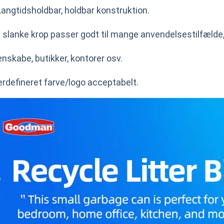
angtidsholdbar, holdbar konstruktion.
n slanke krop passer godt til mange anvendelsestilfæld
nskabe, butikker, kontorer osv.
erdefineret farve/logo acceptabelt.