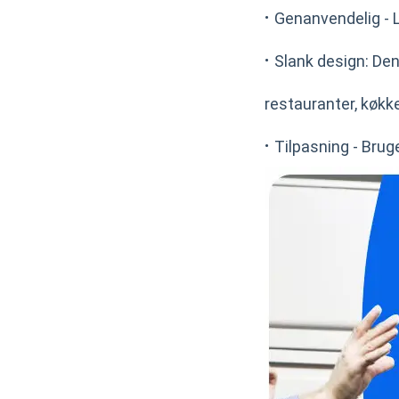
·
Genanvendelig - L
·
Slank design: De
restauranter, køkke
·
Tilpasning - Brug