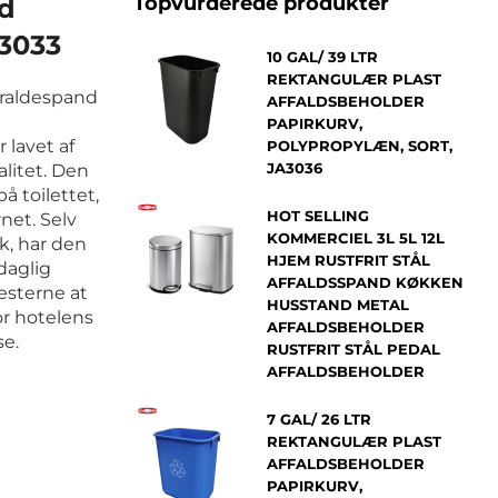
Topvurderede produkter
ed
A3033
10 GAL/ 39 LTR
REKTANGULÆR PLAST
skraldespand
AFFALDSBEHOLDER
PAPIRKURV,
 lavet af
POLYPROPYLÆN, SORT,
JA3036
alitet. Den
å toilettet,
HOT SELLING
rnet. Selv
KOMMERCIEL 3L 5L 12L
sk, har den
HJEM RUSTFRIT STÅL
daglig
AFFALDSSPAND KØKKEN
gæsterne at
HUSSTAND METAL
or hotelens
AFFALDSBEHOLDER
se.
RUSTFRIT STÅL PEDAL
AFFALDSBEHOLDER
7 GAL/ 26 LTR
REKTANGULÆR PLAST
AFFALDSBEHOLDER
PAPIRKURV,