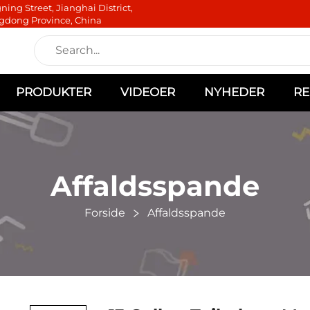
ning Street, Jianghai District,
gdong Province, China
PRODUKTER
VIDEOER
NYHEDER
RE
Affaldsspande
Forside
Affaldsspande