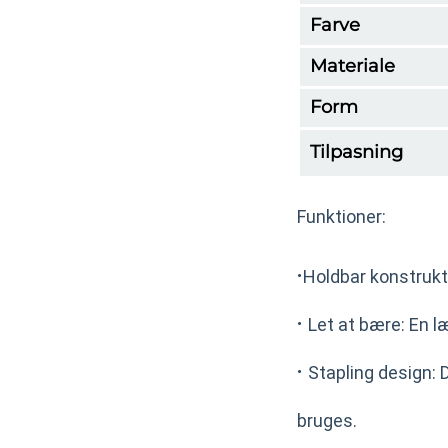
Farve
Materiale
Form
Tilpasning
Funktioner:
·
Holdbar konstrukti
·
Let at bære: En l
·
Stapling design: 
bruges.