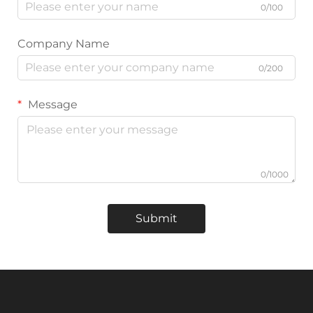
0/100
Company Name
0/200
Message
0/1000
Submit