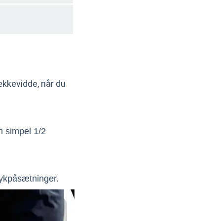
ækkevidde, når du
n simpel 1/2
rykpåsætninger.