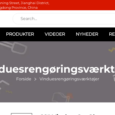
ning Street, Jianghai District,
gdong Province, China
PRODUKTER
VIDEOER
NYHEDER
RE
duesrengøringsværkt
Forside
Vinduesrengøringsværktøjer