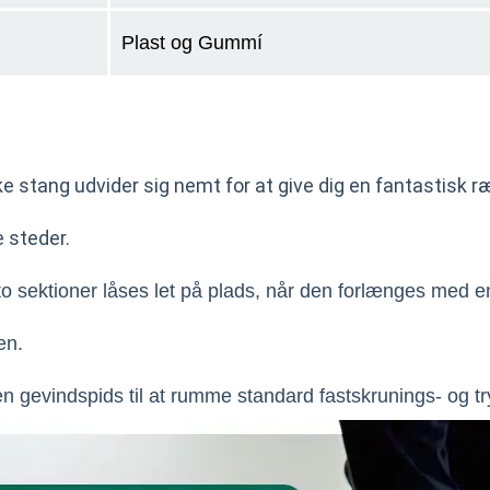
Plast og Gummí
e stang udvider sig nemt for at give dig en fantastisk r
e steder.
to sektioner låses let på plads, når den forlænges med e
en.
n gevindspids til at rumme standard fastskrunings- og t