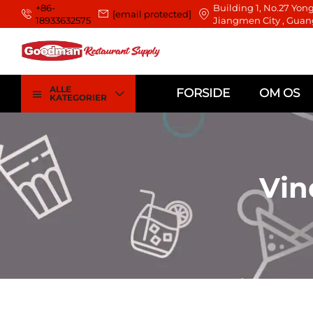
+86-
Building 1, No.27 Yong
[email protected]
18933632575
Jiangmen City , Guan
ALLE
FORSIDE
OM OS
KATEGORIER
Vin