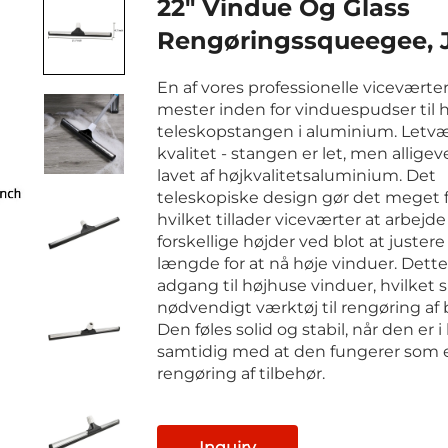
22" Vindue Og Glass
Rengøringssqueegee, 
En af vores professionelle viceværter
mester inden for vinduespudser til 
teleskopstangen i aluminium. Letvæ
kvalitet - stangen er let, men alligev
lavet af højkvalitetsaluminium. Det
teleskopiske design gør det meget f
hvilket tillader viceværter at arbejde 
forskellige højder ved blot at juste
længde for at nå høje vinduer. Dett
adgang til højhuse vinduer, hvilket 
nødvendigt værktøj til rengøring af
Den føles solid og stabil, når den er i
samtidig med at den fungerer som e
rengøring af tilbehør.
Inquiry