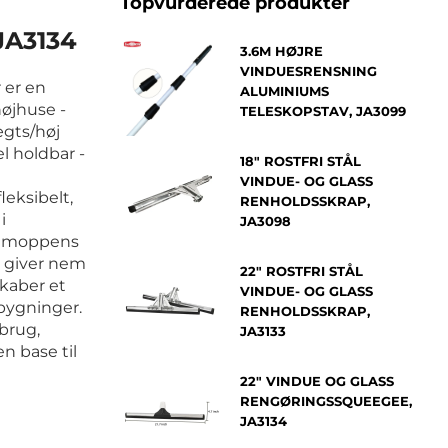
Topvurderede produkter
JA3134
3.6M HØJRE
VINDUESRENSNING
 er en
ALUMINIUMS
højhuse -
TELESKOPSTAV, JA3099
gts/høj
el holdbar -
18" ROSTFRI STÅL
VINDUE- OG GLASS
leksibelt,
RENHOLDSSKRAP,
i
JA3098
re moppens
e giver nem
22" ROSTFRI STÅL
skaber et
VINDUE- OG GLASS
 bygninger.
RENHOLDSSKRAP,
 brug,
JA3133
n base til
22" VINDUE OG GLASS
RENGØRINGSSQUEEGEE,
JA3134