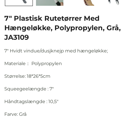
7" Plastisk Rutetørrer Med
Hængeløkke, Polypropylen, Grå,
JA3109
7" Hvidt vindue/dusjknejp med hængeløkke;
Materiale： Polypropylen
Størrelse: 18*26*5cm
Squeegeelængde
: 7"
Håndtagslængde
: 10,5"
Farve: Grå