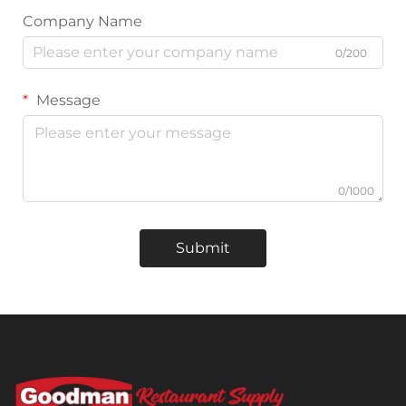
Company Name
0/200
Message
0/1000
Submit