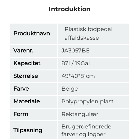
Introduktion
Plastisk fodpedal
Produktnavn
affaldskasse
Varenr.
JA3057BE
Kapacitet
87L/ 19Gal
Størrelse
49*40*81cm
Farve
Beige
Materiale
Polypropylen plast
Form
Rektangulær
Brugerdefinerede
Tilpasning
farver og logoer