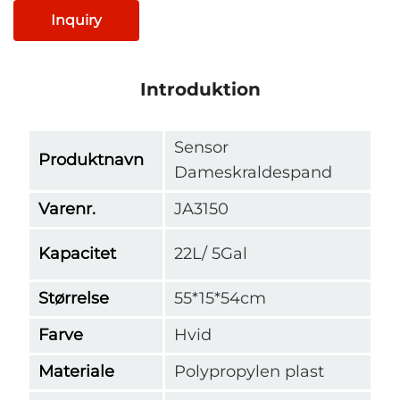
Inquiry
Introduktion
Sensor
Produktnavn
Dameskraldespand
Varenr.
JA3150
Kapacitet
22L/ 5Gal
Størrelse
55*15*54cm
Farve
Hvid
Materiale
Polypropylen plast