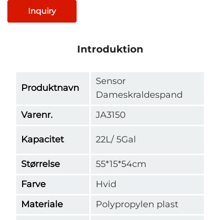
Inquiry
Introduktion
Sensor
Produktnavn
Dameskraldespand
Varenr.
JA3150
Kapacitet
22L/ 5Gal
Størrelse
55*15*54cm
Farve
Hvid
Materiale
Polypropylen plast