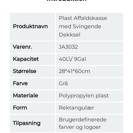
Plast Affaldskasse
Produktnavn
med Svingende
Dekksel
Varenr.
JA3032
Kapacitet
40L\/ 9Gal
Størrelse
28*41*60cm
Farve
Grå
Materiale
Polypropylen plast
Form
Rektangulær
Brugerdefinerede
Tilpasning
farver og logoer