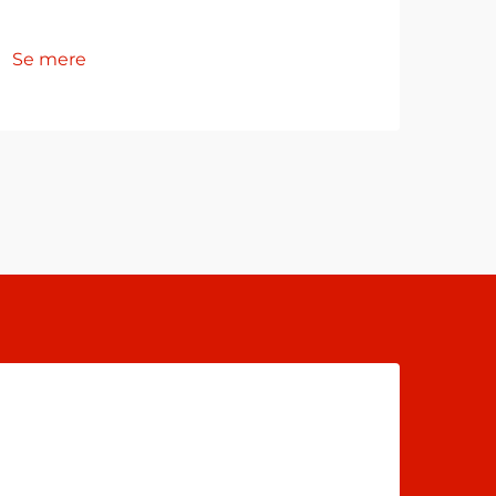
Se 
Se mere