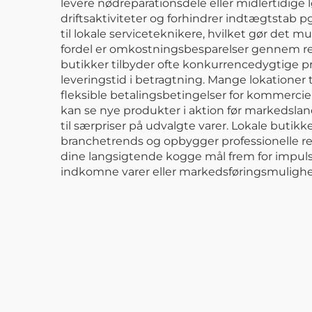
levere nødreparationsdele eller midlertidige 
driftsaktiviteter og forhindrer indtægtstab 
til lokale serviceteknikere, hvilket gør det 
fordel er omkostningsbesparelser gennem red
butikker tilbyder ofte konkurrencedygtige pr
leveringstid i betragtning. Mange lokationer 
fleksible betalingsbetingelser for kommercie
kan se nye produkter i aktion før markedsl
til særpriser på udvalgte varer. Lokale buti
branchetrends og opbygger professionelle re
dine langsigtende kogge mål frem for impul
indkomne varer eller markedsføringsmulighe