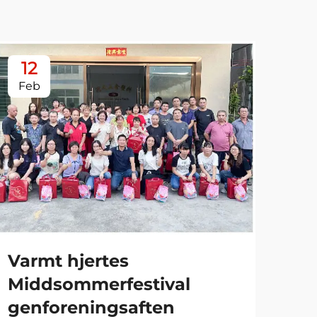
12
1
Feb
Fe
De
Varmt hjertes
Årl
Middsommerfestival
Fi
genforeningsaften