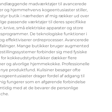
grundlæggende madværktøjer til avancerede
ner og hjemmehvervs kogeentusiaster stiller,
styr butik i nærheden af mig rækker ud over
lge passende værktøjer til deres specifikke
knive, små elektriske apparater og store
gsprogrammer. De teknologiske funktioner i
g effektiviserer ordreprocesser. Avancerede
befalinger. Mange butikker bruger augmented
estillingssystemer forbinder sig med fysiske
for kokkeudstyrbutikker dækker flere
ner og alvorlige hjemmekokke. Professionelle
nye produktfund. Kulisiner besøger ofte
geentusiaster drager fordel af adgang til
mig fungerer som en afgørende forbindelse
mtidig med at de bevarer de personlige
che.