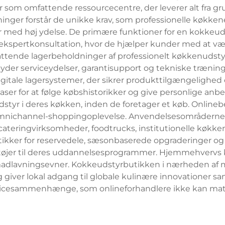
r som omfattende ressourcecentre, der leverer alt fra 
ninger forstår de unikke krav, som professionelle køkke
 med høj ydelse. De primære funktioner for en kokkeud
 ekspertkonsultation, hvor de hjælper kunder med at væ
ende lagerbeholdninger af professionelt køkkenudstyr, 
yder serviceydelser, garantisupport og tekniske trænin
itale lagersystemer, der sikrer produkttilgængelighed o
er for at følge købshistorikker og give personlige an
dstyr i deres køkken, inden de foretager et køb. Onlineb
omnichannel-shoppingoplevelse. Anvendelsesområderne 
teringvirksomheder, foodtrucks, institutionelle køkke
tikker for reservedele, sæsonbaserede opgraderinger og 
tøjer til deres uddannelsesprogrammer. Hjemmehvervs ko
s madlavningsevner. Kokkeudstyrbutikken i nærheden af 
giver lokal adgang til globale kulinære innovationer sa
vicesammenhænge, som onlineforhandlere ikke kan mat