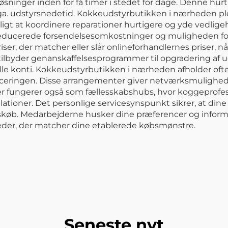
løsninger inden for få timer i stedet for dage. Denne hur
pga. udstyrsnedetid. Kokkeudstyrbutikken i nærheden ple
muligt at koordinere reparationer hurtigere og yde vedli
ucerede forsendelsesomkostninger og muligheden for at
iser, der matcher eller slår onlineforhandlernes priser,
tilbyder genanskaffelsesprogrammer til opgradering af ud
lle konti. Kokkeudstyrbutikken i nærheden afholder oft
anceringen. Disse arrangementer giver netværksmuligh
kker fungerer også som fællesskabshubs, hvor koggeprofes
lationer. Det personlige servicesynspunkt sikrer, at d
skøb. Medarbejderne husker dine præferencer og informe
der, der matcher dine etablerede købsmønstre.
Seneste nyt