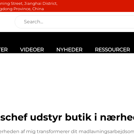
ning Street, Jianghai District,
gdong Province, China
TER
VIDEOER
NYHEDER
RESSOURCER
schef udstyr butik i nærh
ærheden af mig transformerer dit madlavningsarbejdsomr