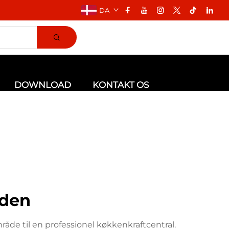
DA
DOWNLOAD
KONTAKT OS
eden
åde til en professionel køkkenkraftcentral.