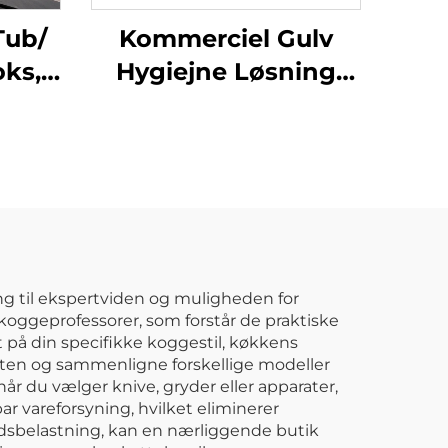
Tub/
Kommerciel Gulv
ks,
Hygiejne Løsning
Sort
Rengøringsvogn
Klem Vandspand
Vrid Mop Trolley
g til ekspertviden og muligheden for
 koggeprofessorer, som forstår de praktiske
t på din specifikke koggestil, køkkens
eten og sammenligne forskellige modeller
når du vælger knive, gryder eller apparater,
r vareforsyning, hvilket eliminerer
spidsbelastning, kan en nærliggende butik