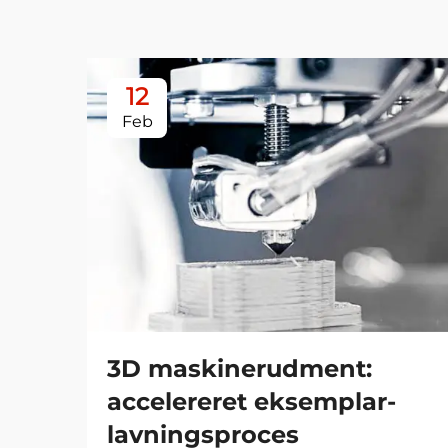
12
Feb
3D maskinerudment:
accelereret eksemplar-
lavningsproces