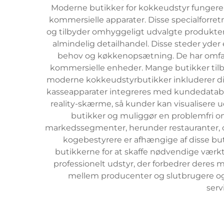
Moderne butikker for kokkeudstyr fungere
kommersielle apparater. Disse specialforret
og tilbyder omhyggeligt udvalgte produkter
almindelig detailhandel. Disse steder yder
behov og køkkenopsætning. De har omfatt
kommersielle enheder. Mange butikker tilb
moderne kokkeudstyrbutikker inkluderer dig
kasseapparater integreres med kundedatabas
reality-skærme, så kunder kan visualisere u
butikker og muliggør en problemfri 
markedssegmenter, herunder restauranter, ca
kogebestyrere er afhængige af disse bu
butikkerne for at skaffe nødvendige værk
professionelt udstyr, der forbedrer dere
mellem producenter og slutbrugere og 
ser