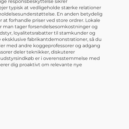
tige responsbeskyttelse sikrer
jer typisk at vedligeholde stærke relationer
geholdelsesunderstøttelse. En anden betydelig
 forhandle priser ved store ordrer. Lokale
 når man tager forsendelsesomkostninger og
styr, loyalitetsrabatter til stamkunder og
e eksklusive fabrikantdemonstrationer, så du
eder med andre koggeprofessorer og adgang
sorer deler teknikker, diskuterer
ine udstyrsindkøb er i overensstemmelse med
rer dig proaktivt om relevante nye