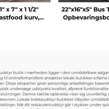
1" x 7" x 1 1/2"
22"x16"x5" Bus 
astfood kurv,
Opbevaringsbo
ypropylen, brun,
Polypropylen, 
SE3018BN
udstyr butik i nærheden ligger i den umiddelbare adgan
g til onlineforhandlere ansætter lokale butikker erfarne
r. Disse eksperter giver personlige anbefalinger basere
sisk undersøge udstyrets kvalitet, afprøve funktionalit
lutninger. Denne taktile oplevelse viser sig uvurderlig, 
ydeevnen. Lokale kokkeudstyr butikker tilbyder umiddelba
tidslinjer. Når dit restaurantudstyr går i stykker under 