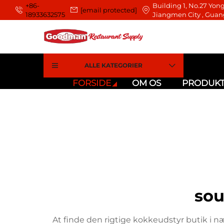
+86-
Building 1, No.27 Yong
[email protected]
18933632575
Jiangmen City , Guan
ALLE KATEGORIER
FORSIDE
OM OS
PRODUK
sou
At finde den rigtige kokkeudstyr butik i n