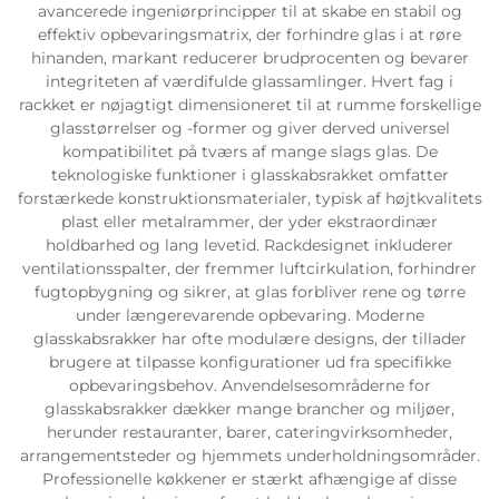
avancerede ingeniørprincipper til at skabe en stabil og
effektiv opbevaringsmatrix, der forhindre glas i at røre
hinanden, markant reducerer brudprocenten og bevarer
integriteten af værdifulde glassamlinger. Hvert fag i
rackket er nøjagtigt dimensioneret til at rumme forskellige
glasstørrelser og -former og giver derved universel
kompatibilitet på tværs af mange slags glas. De
teknologiske funktioner i glasskabsrakket omfatter
forstærkede konstruktionsmaterialer, typisk af højtkvalitets
plast eller metalrammer, der yder ekstraordinær
holdbarhed og lang levetid. Rackdesignet inkluderer
ventilationsspalter, der fremmer luftcirkulation, forhindrer
fugtopbygning og sikrer, at glas forbliver rene og tørre
under længerevarende opbevaring. Moderne
glasskabsrakker har ofte modulære designs, der tillader
brugere at tilpasse konfigurationer ud fra specifikke
opbevaringsbehov. Anvendelsesområderne for
glasskabsrakker dækker mange brancher og miljøer,
herunder restauranter, barer, cateringvirksomheder,
arrangementsteder og hjemmets underholdningsområder.
Professionelle køkkener er stærkt afhængige af disse