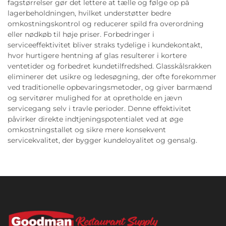
fagstørrelser gør det lettere at tælle og følge op på
lagerbeholdningen, hvilket understøtter bedre
omkostningskontrol og reducerer spild fra overordning
eller nødkøb til høje priser. Forbedringer i
serviceeffektivitet bliver straks tydelige i kundekontakt,
hvor hurtigere hentning af glas resulterer i kortere
ventetider og forbedret kundetilfredshed. Glasskålsrakken
eliminerer det usikre og ledesøgning, der ofte forekommer
ved traditionelle opbevaringsmetoder, og giver barmænd
og servitører mulighed for at opretholde en jævn
servicegang selv i travle perioder. Denne effektivitet
påvirker direkte indtjeningspotentialet ved at øge
omkostningstallet og sikre mere konsekvent
servicekvalitet, der bygger kundeloyalitet og gensalg.