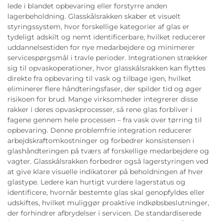
lede i blandet opbevaring eller forstyrre anden
lagerbeholdning. Glasskålsrakken skaber et visuelt
styringssystem, hvor forskellige kategorier af glas er
tydeligt adskilt og nemt identificerbare, hvilket reducerer
uddannelsestiden for nye medarbejdere og minimerer
servicespørgsmål i travle perioder. Integrationen strækker
sig til opvaskoperationer, hvor glasskålsrakken kan flyttes
direkte fra opbevaring til vask og tilbage igen, hvilket
eliminerer flere håndteringsfaser, der spilder tid og øger
risikoen for brud. Mange virksomheder integrerer disse
rakker i deres opvaskprocesser, så rene glas forbliver i
fagene gennem hele processen – fra vask over tørring til
opbevaring. Denne problemfrie integration reducerer
arbejdskraftomkostninger og forbedrer konsistensen i
glashåndteringen på tværs af forskellige medarbejdere og
vagter. Glasskålsrakken forbedrer også lagerstyringen ved
at give klare visuelle indikatorer på beholdningen af hver
glastype. Ledere kan hurtigt vurdere lagerstatus og
identificere, hvornår bestemte glas skal genopfyldes eller
udskiftes, hvilket muliggør proaktive indkøbsbeslutninger,
der forhindrer afbrydelser i servicen. De standardiserede