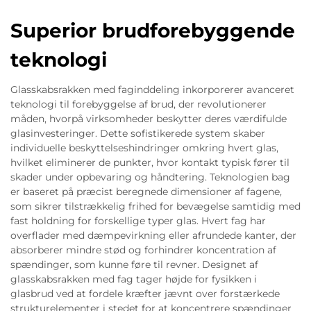
Superior brudforebyggende
teknologi
Glasskabsrakken med faginddeling inkorporerer avanceret
teknologi til forebyggelse af brud, der revolutionerer
måden, hvorpå virksomheder beskytter deres værdifulde
glasinvesteringer. Dette sofistikerede system skaber
individuelle beskyttelseshindringer omkring hvert glas,
hvilket eliminerer de punkter, hvor kontakt typisk fører til
skader under opbevaring og håndtering. Teknologien bag
er baseret på præcist beregnede dimensioner af fagene,
som sikrer tilstrækkelig frihed for bevægelse samtidig med
fast holdning for forskellige typer glas. Hvert fag har
overflader med dæmpevirkning eller afrundede kanter, der
absorberer mindre stød og forhindrer koncentration af
spændinger, som kunne føre til revner. Designet af
glasskabsrakken med fag tager højde for fysikken i
glasbrud ved at fordele kræfter jævnt over forstærkede
strukturelementer i stedet for at koncentrere spændinger