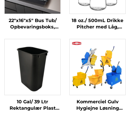
22"x16"x5" Bus Tub/
18 oz./ 500mL Drikke
Opbevaringsboks,
Pitcher med Låg,
Polypropylen, Sort
Polykarbonat, Klar
10 Gal/ 39 Ltr
Kommerciel Gulv
Rektangulær Plast
Hygiejne Løsning
Affaldsbeholder
Rengøringsvogn Klem
Papirkurv,
Vandspand Vrid Mop
Polypropylæn, Sort,
Trolley