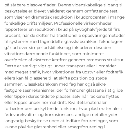
på sårbare glasoverflader. Denne videnskabelige tilgang til
beskyttelse er blevet valideret gennem omfattende test,
som viser en dramatisk reduktion i brudprocenten i mange
forskellige driftsmiljøer. Professionelle virksomheder
rapporterer en reduktion i brud på syvoghalvfjerds til firs
procent, når de skifter fra traditionelle opbevaringsmetoder
til systemer med faginddelte glasskabsrakker. Teknologien
går ud over simpel adskillelse og inkluderer desuden
vibrationsdæmpende funktioner, som minimerer
overførslen af eksterne kræfter gennem rammens struktur.
Dette er særligt vigtigt under transport eller i områder
med meget trafik, hvor vibrationer fra udstyr eller fodtrafik
ellers kan få glassene til at skifte position og støde
sammen. Glasskabsrakken med fag har også sikre
fastgørelsesmekanismer, der forhindrer glassene i at glide
eller tippe i deres tildelte pladser, selv når rackene flyttes
eller kippes under normal drift. Kvalitetsmaterialer
forbedrer den beskyttende funktion, hvor plastmaterialer i
fødevarekvalitet og korrosionsbestandige metaller yder
langvarig beskyttelse uden at indføre forureninger, som
kunne påvirke glasrenhed eller smagsforurening i