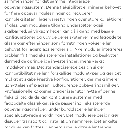
sammen inden for det samme integrerede
opbevaringssystem. Denne fleksibilitet eliminerer behovet
for flere opbevaringsløsninger og reducerer
kompleksiteten i lagervarestyringen over store kollektioner
af glas. Den modulære tilgang understøtter også
skalbarhed, så virksomheder kan gå i gang med basale
konfigurationer og udvide deres systemer med fagopdelte
glasrakker efterhånden som forretningen vokser eller
behovet for lagerplads ændrer sig. Nye moduler integreres
problemfrit med eksisterende installationer og beskytter
dermed de oprindelige investeringer, mens vækst
imødekommes. Det standardiserede design sikrer
kompatibilitet mellem forskellige moduletyper og gør det
muligt at skabe kreative konfigurationer, der maksimerer
udnyttelsen af pladsen i udfordrende opbevaringsmiljøer.
Professionelle køkkener drager især stor nytte af denne
fleksibilitet, da de kan konfigurere systemer med
fagopdelte glasrakker, så de passer ind i eksisterende
opbevaringsområder, under bordplader eller inden i
specialudstyrede anordninger. Det modulære design gør
desuden transport og installation nemmere, idet enkelte
moduler kan flyttes igennem smalle døre eller trange