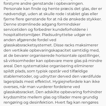
forstyrre andre genstande i opbevaringen.
Personale kan finde og hente præcis det glas, der er
nødvendigt, uden at skulle rode i stablet glas eller
fjerne flere genstande for at nå de ønskede stykker.
Denne strømlinede adgang formindsker
servicetiden og forbedrer kundeforholdene i
hospitalitetsmiljøer. Pladsudnyttelse udgør en
anden afgørende fordel ved
glasskabsracketsystemet. Disse racks maksimerer
den vertikale opbevaringskapacitet samtidig med,
at de bevarer organiserede horisontale opstillinger,
så virksomheder kan opbevare mere glas på mindre
areal. Den systematiske organisering eliminerer
spildt plads, som typisk opstår ved tilfældige
stablemetoder, og udnytter derved den værdifulde
lagerplads mest effektivt. Hygiejnefordele kan ikke
overses, når man vurderer fordelene ved
glasskabsracket. Den adskilte opbevaring forhindrer
krydssmitte mellem glas og tillader mere grundig
rengøring og desinfektion. Hvert fag kan rengøres