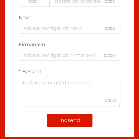
CODE
0/100
Navn
0/100
Firmanavn
0/200
Besked
0/1000
Indsend