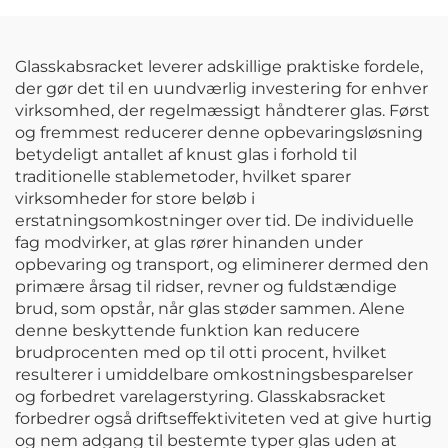
JA3036
Glasskabsracket leverer adskillige praktiske fordele,
der gør det til en uundværlig investering for enhver
virksomhed, der regelmæssigt håndterer glas. Først
og fremmest reducerer denne opbevaringsløsning
betydeligt antallet af knust glas i forhold til
traditionelle stablemetoder, hvilket sparer
virksomheder for store beløb i
erstatningsomkostninger over tid. De individuelle
fag modvirker, at glas rører hinanden under
opbevaring og transport, og eliminerer dermed den
primære årsag til ridser, revner og fuldstændige
brud, som opstår, når glas støder sammen. Alene
denne beskyttende funktion kan reducere
brudprocenten med op til otti procent, hvilket
resulterer i umiddelbare omkostningsbesparelser
og forbedret varelagerstyring. Glasskabsracket
forbedrer også driftseffektiviteten ved at give hurtig
og nem adgang til bestemte typer glas uden at