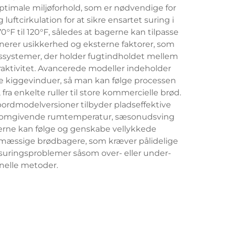
ptimale miljøforhold, som er nødvendige for
ftcirkulation for at sikre ensartet suring i
F til 120°F, således at bagerne kan tilpasse
minerer usikkerhed og eksterne faktorer, som
gssystemer, der holder fugtindholdet mellem
raktivitet. Avancerede modeller indeholder
e kiggevinduer, så man kan følge processen
ra enkelte ruller til store kommercielle brød.
bordmodelversioner tilbyder pladseffektive
nset omgivende rumtemperatur, sæsonudsving
erne kan følge og genskabe vellykkede
ksmæssige brødbagere, som kræver pålidelige
suringsproblemer såsom over- eller under-
nelle metoder.