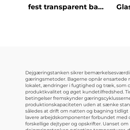
fest transparent bar
Gla
whiskey champagne
spande vin øl plast is
spand
Dejgæringstanken sikrer bemærkelsesværdig 
gæringsmetoder. Bagerne opnår ensartede resu
lokalet, ændringer i fugtighed og træk, som o
produktkvalitet og øget kundetilfredshed. T
betingelser fremskynder gæringscyklusserne 
produktionskapaciteten uden at sænke stand
således at drift om natten og bagning tidlig
lavere arbejdskomponenter forbundet med ove
forskellige dejtyper og opskrifter. Uanset 