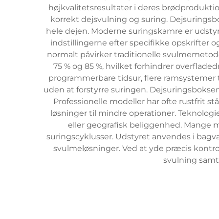
højkvalitetsresultater i deres brødprodukt
korrekt dejsvulning og suring. Dejsuringsbo
hele dejen. Moderne suringskamre er udstyre
indstillingerne efter specifikke opskrifter
normalt påvirker traditionelle svulmemetod
75 % og 85 %, hvilket forhindrer overflad
programmerbare tidsur, flere ramsystemer 
uden at forstyrre suringen. Dejsuringsboksen 
Professionelle modeller har ofte rustfrit
løsninger til mindre operationer. Teknolo
eller geografisk beliggenhed. Mange 
suringscyklusser. Udstyret anvendes i bagv
svulmeløsninger. Ved at yde præcis kontr
svulning samt