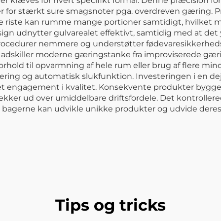
 kræves for hvert specifikt formål. Denne præcision for
eller for stærkt sure smagsnoter pga. overdreven gæring. 
ere riste kan rumme mange portioner samtidigt, hvilket
gn udnytter gulvarealet effektivt, samtidig med at det
procedurer nemmere og understøtter fødevaresikkerheds
 adskiller moderne gæringstanke fra improviserede gæ
forhold til opvarmning af hele rum eller brug af flere min
ing og automatisk slukfunktion. Investeringen i en de
 et engagement i kvalitet. Konsekvente produkter bygge
rækker ud over umiddelbare driftsfordele. Det kontrolle
 bagerne kan udvikle unikke produkter og udvide de
Tips og tricks