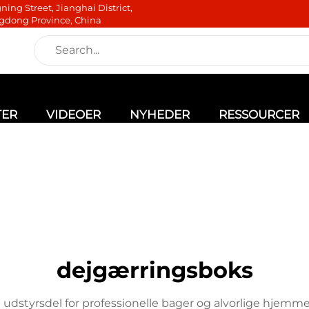
ning Street, Jianghai District,
gdong Province, China
TER
VIDEOER
NYHEDER
RESSOURCER
dejgærringsboks
 udstyrsdel for professionelle bager og alvorlige hjemm