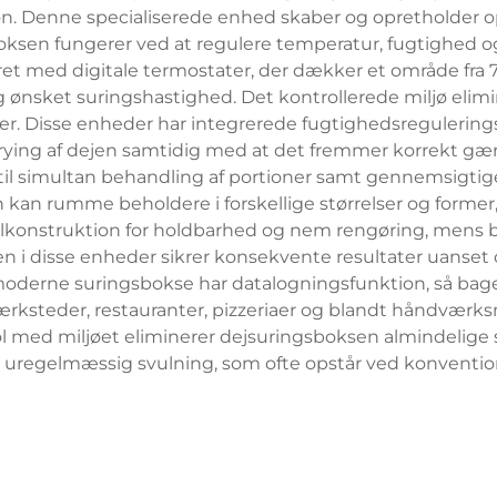
ion. Denne specialiserede enhed skaber og opretholder o
ksen fungerer ved at regulere temperatur, fugtighed og lu
t med digitale termostater, der dækker et område fra 70°
 og ønsket suringshastighed. Det kontrollerede miljø eli
er. Disse enheder har integrerede fugtighedsregulerin
edrying af dejen samtidig med at det fremmer korrekt gæ
til simultan behandling af portioner samt gennemsigtig
kan rumme beholdere i forskellige størrelser og former, f
 stålkonstruktion for holdbarhed og nem rengøring, mens 
gien i disse enheder sikrer konsekvente resultater ua
moderne suringsbokse har datalogningsfunktion, så bag
ærksteder, restauranter, pizzeriaer og blandt håndvær
ol med miljøet eliminerer dejsuringsboksen almindelige 
 uregelmæssig svulning, som ofte opstår ved konventio