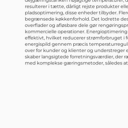
dejgæringstanken nøjagtige temperaturer, der
resulterer i tætte, dårligt rejste produkter 
pladsoptimering, disse enheder tilbyder. Fl
begrænsede køkkenforhold. Det lodrette desi
overflader og afløsbare dele gør rengørings
kommercielle operationer. Energioptimering
effektivt, hvilket reducerer strømforbruget i 
energispild gennem præcis temperaturreguler
over for kunder og klienter og understreger
skaber langsigtede forretningsværdier, der 
med komplekse gæringsmetoder, således at