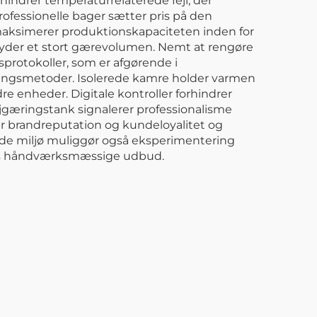
hindrer temperaturrelaterede fejl, der
Professionelle bager sætter pris på den
 maksimerer produktionskapaciteten inden for
 yder et stort gærevolumen. Nemt at rengøre
protokoller, som er afgørende i
ringsmetoder. Isolerede kamre holder varmen
dre enheder. Digitale kontroller forhindrer
jgæringstank signalerer professionalisme
r brandreputation og kundeloyalitet og
rede miljø muliggør også eksperimentering
res håndværksmæssige udbud.