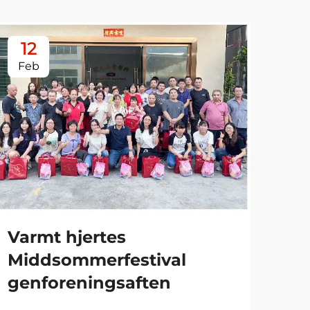
12
0
Feb
Ja
Varmt hjertes
Middsommerfestival
genforeningsaften
Væ