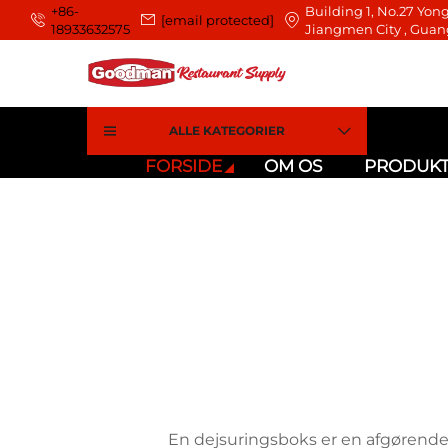
+86-
Building 1, No.27 Yong
[email protected]
18933632575
Jiangmen City , Guan
ALLE KATEGORIER
FORSIDE
OM OS
PRODUK
En dejsuringsboks er en afgørende