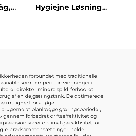
åg,
Hygiejne Løsning
Klar
Rengøringsvogn
Klem Vandspand
Vrid Mop Trolley
ikkerheden forbundet med traditionelle
r variable som temperatursvingninger i
terer direkte i mindre spild, forbedret
d brug af en dejgæringstank. De optimerede
ne mulighed for at øge
r brugerne at planlægge gæringsperioder,
v gennem forbedret driftseffektivitet og
ræcision sikrer optimal gæraktivitet for
r magre brødsammensætninger, holder