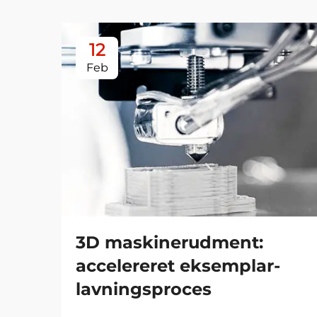
12
Feb
3D maskinerudment:
accelereret eksemplar-
lavningsproces