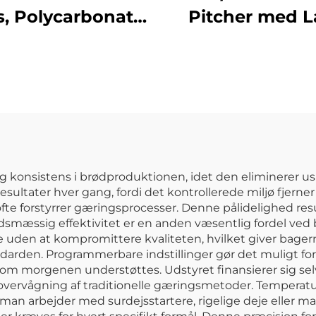
s, Polycarbonat,
Pitcher med L
Klar, DR3037
Polykarbonat, 
konsistens i brødproduktionen, idet den eliminerer us
ltater hver gang, fordi det kontrollerede miljø fjerne
fte forstyrrer gæringsprocesser. Denne pålidelighed resul
idsmæssig effektivitet er en anden væsentlig fordel ve
uden at kompromittere kvaliteten, hvilket giver bager
arden. Programmerbare indstillinger gør det muligt fo
t om morgenen understøttes. Udstyret finansierer sig sel
rvågning af traditionelle gæringsmetoder. Temperaturp
om man arbejder med surdejsstartere, rigelige deje elle