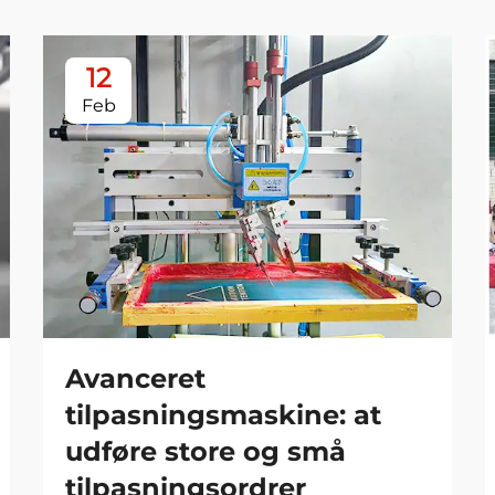
12
Feb
Avanceret
tilpasningsmaskine: at
udføre store og små
tilpasningsordrer