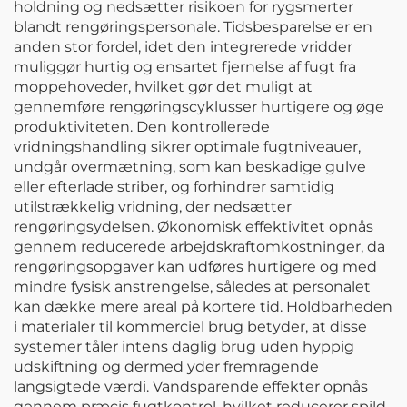
holdning og nedsætter risikoen for rygsmerter
blandt rengøringspersonale. Tidsbesparelse er en
anden stor fordel, idet den integrerede vridder
muliggør hurtig og ensartet fjernelse af fugt fra
moppehoveder, hvilket gør det muligt at
gennemføre rengøringscyklusser hurtigere og øge
produktiviteten. Den kontrollerede
vridningshandling sikrer optimale fugtniveauer,
undgår overmætning, som kan beskadige gulve
eller efterlade striber, og forhindrer samtidig
utilstrækkelig vridning, der nedsætter
rengøringsydelsen. Økonomisk effektivitet opnås
gennem reducerede arbejdskraftomkostninger, da
rengøringsopgaver kan udføres hurtigere og med
mindre fysisk anstrengelse, således at personalet
kan dække mere areal på kortere tid. Holdbarheden
i materialer til kommerciel brug betyder, at disse
systemer tåler intens daglig brug uden hyppig
udskiftning og dermed yder fremragende
langsigtede værdi. Vandsparende effekter opnås
gennem præcis fugtkontrol, hvilket reducerer spild