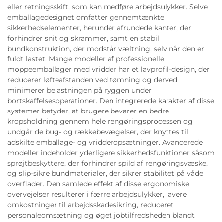
eller retningsskift, som kan medføre arbejdsulykker. Selve
emballagedesignet omfatter gennemtænkte
sikkerhedselementer, herunder afrundede kanter, der
forhindrer snit og skrammer, samt en stabil
bundkonstruktion, der modstår væltning, selv når den er
fuldt lastet. Mange modeller af professionelle
moppeemballager med vridder har et lavprofil-design, der
reducerer løfteafstanden ved tømning og derved
minimerer belastningen på ryggen under
bortskaffelsesoperationer. Den integrerede karakter af disse
systemer betyder, at brugere bevarer en bedre
kropsholdning gennem hele rengøringsprocessen og
undgår de bug- og rækkebevægelser, der knyttes til
adskilte emballage- og vridderopsætninger. Avancerede
modeller indeholder yderligere sikkerhedsfunktioner såsom
sprøjtbeskyttere, der forhindrer spild af rengøringsvæske,
og slip-sikre bundmaterialer, der sikrer stabilitet på våde
overflader. Den samlede effekt af disse ergonomiske
overvejelser resulterer i færre arbejdsulykker, lavere
omkostninger til arbejdsskadesikring, reduceret
personaleomsætning og øget jobtilfredsheden blandt