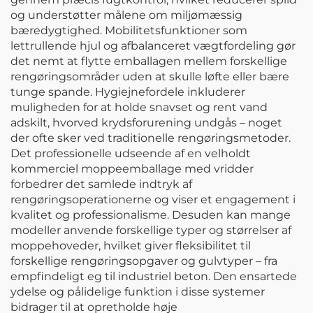
og understøtter målene om miljømæssig
bæredygtighed. Mobilitetsfunktioner som
lettrullende hjul og afbalanceret vægtfordeling gør
det nemt at flytte emballagen mellem forskellige
rengøringsområder uden at skulle løfte eller bære
tunge spande. Hygiejnefordele inkluderer
muligheden for at holde snavset og rent vand
adskilt, hvorved krydsforurening undgås – noget
der ofte sker ved traditionelle rengøringsmetoder.
Det professionelle udseende af en velholdt
kommerciel moppeemballage med vridder
forbedrer det samlede indtryk af
rengøringsoperationerne og viser et engagement i
kvalitet og professionalisme. Desuden kan mange
modeller anvende forskellige typer og størrelser af
moppehoveder, hvilket giver fleksibilitet til
forskellige rengøringsopgaver og gulvtyper – fra
empfindeligt eg til industriel beton. Den ensartede
ydelse og pålidelige funktion i disse systemer
bidrager til at opretholde høje