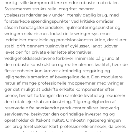
hurtigt ville kompromittere mindre robuste materialer.
Systemernes strukturelle integritet bevarer
ydelsesstandarder selv under intensiv daglig brug, med
forstærkede spændingspunkter ved kritiske områder
såsom håndtagsforbindelser, hjulmonteringspunkter og
wringer-mekanismer. Industrielle wringer-systemer
indeholder metaldele og præcisionskonstruktion, der sikrer
stabil drift gennem tusindvis af cyklusser, langt udover
levetiden for private eller lette alternativer.
Vedligeholdelseskravene forbliver minimale på grund af
den robuste konstruktion og materialernes kvalitet, hvor de
fleste enheder kun kræver almindelig rengøring og
lejlighedsvis smøring af bevægelige dele. Den modulære
natur af mange professionelle moppeemner med wringer
gør det muligt at udskifte enkelte komponenter efter
behov, hvilket forlænger den samlede levetid og reducerer
den totale ejerskabsomkostning. Tilgængeligheden af
reservedele fra anerkendte producenter sikrer langvarig
serviceevne, beskytter den oprindelige investering og
opretholder driftskontinuitet. Omkostningsberegningen
per brug foretrækker klart professionelle enheder, da deres