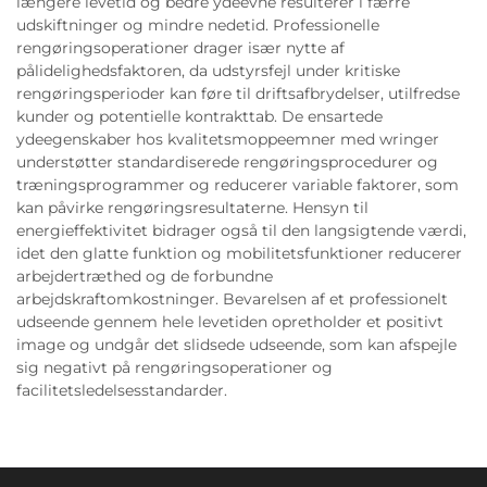
længere levetid og bedre ydeevne resulterer i færre
udskiftninger og mindre nedetid. Professionelle
rengøringsoperationer drager især nytte af
pålidelighedsfaktoren, da udstyrsfejl under kritiske
rengøringsperioder kan føre til driftsafbrydelser, utilfredse
kunder og potentielle kontrakttab. De ensartede
ydeegenskaber hos kvalitetsmoppeemner med wringer
understøtter standardiserede rengøringsprocedurer og
træningsprogrammer og reducerer variable faktorer, som
kan påvirke rengøringsresultaterne. Hensyn til
energieffektivitet bidrager også til den langsigtende værdi,
idet den glatte funktion og mobilitetsfunktioner reducerer
arbejdertræthed og de forbundne
arbejdskraftomkostninger. Bevarelsen af et professionelt
udseende gennem hele levetiden opretholder et positivt
image og undgår det slidsede udseende, som kan afspejle
sig negativt på rengøringsoperationer og
facilitetsledelsesstandarder.