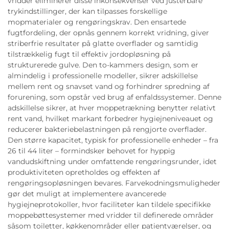
vridder eliminerer disse inkonsekvenser ved justerbare
trykindstillinger, der kan tilpasses forskellige
mopmaterialer og rengøringskrav. Den ensartede
fugtfordeling, der opnås gennem korrekt vridning, giver
striberfrie resultater på glatte overflader og samtidig
tilstrækkelig fugt til effektiv jordopløsning på
strukturerede gulve. Den to-kammers design, som er
almindelig i professionelle modeller, sikrer adskillelse
mellem rent og snavset vand og forhindrer spredning af
forurening, som opstår ved brug af enfaldssystemer. Denne
adskillelse sikrer, at hver moppetrækning benytter relativt
rent vand, hvilket markant forbedrer hygiejneniveauet og
reducerer bakteriebelastningen på rengjorte overflader.
Den større kapacitet, typisk for professionelle enheder – fra
26 til 44 liter – formindsker behovet for hyppig
vandudskiftning under omfattende rengøringsrunder, idet
produktiviteten opretholdes og effekten af
rengøringsopløsningen bevares. Farvekodningsmuligheder
gør det muligt at implementere avancerede
hygiejneprotokoller, hvor faciliteter kan tildele specifikke
moppebøttesystemer med vridder til definerede områder
såsom toiletter, køkkenområder eller patientværelser, og