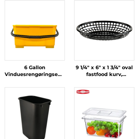
6 Gallon
9 1/4" x 6" x 1 3/4" oval
Vinduesrengøringsemd
fastfood kurv,
med Siev,
polypropylen, sort,
Polypropylen, Gul,
SE3017BK
JA3008YE