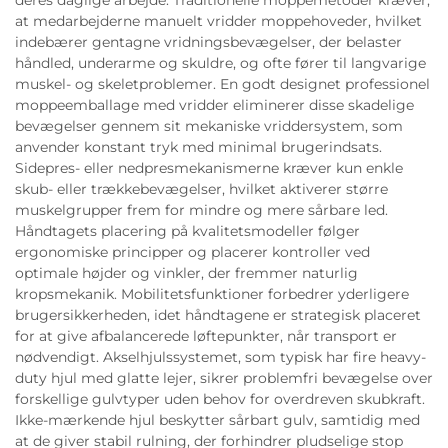
at medarbejderne manuelt vridder moppehoveder, hvilket
indebærer gentagne vridningsbevægelser, der belaster
håndled, underarme og skuldre, og ofte fører til langvarige
muskel- og skeletproblemer. En godt designet professionel
moppeemballage med vridder eliminerer disse skadelige
bevægelser gennem sit mekaniske vriddersystem, som
anvender konstant tryk med minimal brugerindsats.
Sidepres- eller nedpresmekanismerne kræver kun enkle
skub- eller trækkebevægelser, hvilket aktiverer større
muskelgrupper frem for mindre og mere sårbare led.
Håndtagets placering på kvalitetsmodeller følger
ergonomiske principper og placerer kontroller ved
optimale højder og vinkler, der fremmer naturlig
kropsmekanik. Mobilitetsfunktioner forbedrer yderligere
brugersikkerheden, idet håndtagene er strategisk placeret
for at give afbalancerede løftepunkter, når transport er
nødvendigt. Akselhjulssystemet, som typisk har fire heavy-
duty hjul med glatte lejer, sikrer problemfri bevægelse over
forskellige gulvtyper uden behov for overdreven skubkraft.
Ikke-mærkende hjul beskytter sårbart gulv, samtidig med
at de giver stabil rulning, der forhindrer pludselige stop