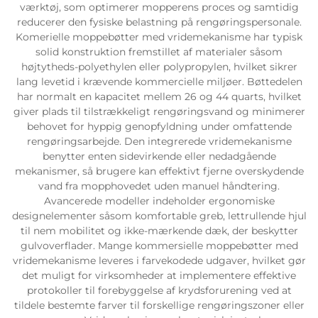
værktøj, som optimerer mopperens proces og samtidig
reducerer den fysiske belastning på rengøringspersonale.
Komerielle moppebøtter med vridemekanisme har typisk
solid konstruktion fremstillet af materialer såsom
højtytheds-polyethylen eller polypropylen, hvilket sikrer
lang levetid i krævende kommercielle miljøer. Bøttedelen
har normalt en kapacitet mellem 26 og 44 quarts, hvilket
giver plads til tilstrækkeligt rengøringsvand og minimerer
behovet for hyppig genopfyldning under omfattende
rengøringsarbejde. Den integrerede vridemekanisme
benytter enten sidevirkende eller nedadgående
mekanismer, så brugere kan effektivt fjerne overskydende
vand fra mopphovedet uden manuel håndtering.
Avancerede modeller indeholder ergonomiske
designelementer såsom komfortable greb, lettrullende hjul
til nem mobilitet og ikke-mærkende dæk, der beskytter
gulvoverflader. Mange kommersielle moppebøtter med
vridemekanisme leveres i farvekodede udgaver, hvilket gør
det muligt for virksomheder at implementere effektive
protokoller til forebyggelse af krydsforurening ved at
tildele bestemte farver til forskellige rengøringszoner eller