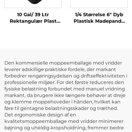
10 Gal/ 39 Ltr
1/4 Størrelse 6" Dyb
Rektangulær Plast
Plastisk Madepande
Affaldsbeholder
med Hjæl,
Papirkurv,
Polycarbonate,
Polypropylæn, Sort,
Transparent, FP3015
JA3036
Den kommersielle moppeemballage med vridder
leverer adskillige praktiske fordele, der markant
forbedrer rengøringsydelsen og driftseffektiviteten i
professionelle miljøer. For det første reduceres den
fysiske belastning forbundet med manuel vridning
markant, da brugere ikke længere behøver at dreje
og klemme moppehoveder i hånden, hvilket kan
føre til gentagne belastningsskader og træthed.
Det ergonomiske design af en
kvalitetsmoppeemballage med vridder minimerer
bøjning og uheldig kropsholdning, fremmer bedre