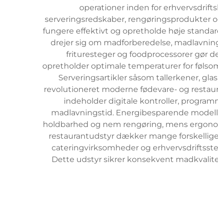
operationer inden for erhvervsdrift
serveringsredskaber, rengøringsprodukter og
fungere effektivt og opretholde høje standa
drejer sig om madforberedelse, madlavning
frituresteger og foodprocessorer gør 
opretholder optimale temperaturer for føls
Serveringsartikler såsom tallerkener, gla
revolutioneret moderne fødevare- og restau
indeholder digitale kontroller, program
madlavningstid. Energibesparende modelle
holdbarhed og nem rengøring, mens ergonom
restaurantudstyr dækker mange forskellige mi
cateringvirksomheder og erhvervsdriftsste
Dette udstyr sikrer konsekvent madkvalite