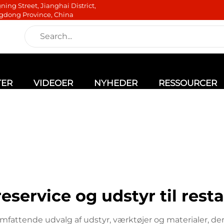
ning Street, Jianghai District,
gdong Province, China
TER
VIDEOER
NYHEDER
RESSOURCER
eservice og udstyr til rest
mfattende udvalg af udstyr, værktøjer og materialer, der