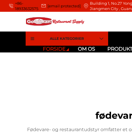
+86-
Building 1, No.27 Yong
[email protected]
18933632575
Jiangmen City , Guan
ALLE KATEGORIER
FORSIDE
OM OS
PRODUK
fødevar
Fødevare- og restaurantudstyr omfatter et o