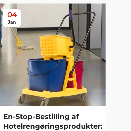
04
0
Jan
Ja
En-Stop-Bestilling af
Væ
Hotelrengøringsprodukter:
br