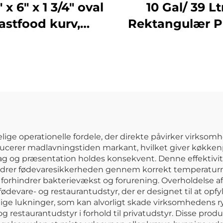
" x 6" x 1 3/4" oval
10 Gal/ 39 Lt
astfood kurv,
Rektangulær P
ypropylen, sort,
Affaldsbehol
SE3017BK
Papirkurv,
Polypropylæn, S
JA3036
ige operationelle fordele, der direkte påvirker virksomh
ucerer madlavningstiden markant, hvilket giver køkkenp
ag og præsentation holdes konsekvent. Denne effektivite
bedrer fødevaresikkerheden gennem korrekt temperaturr
 forhindrer bakterievækst og forurening. Overholdelse 
 fødevare- og restaurantudstyr, der er designet til at o
idige lukninger, som kan alvorligt skade virksomhedens
 restaurantudstyr i forhold til privatudstyr. Disse produ