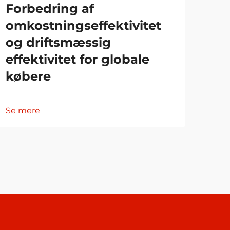
Forbedring af
er
omkostningseffektivitet
re
og driftsmæssig
hot
effektivitet for globale
købere
Se 
Se mere