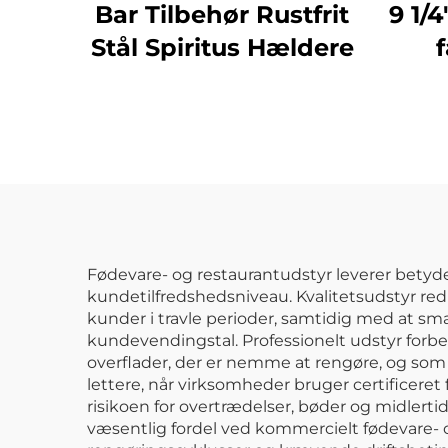
Bar Tilbehør Rustfrit
9 1/4
Stål Spiritus Hældere
f
pol
Fødevare- og restaurantudstyr leverer betydel
kundetilfredshedsniveau. Kvalitetsudstyr red
kunder i travle perioder, samtidig med at sm
kundevendingstal. Professionelt udstyr for
overflader, der er nemme at rengøre, og som
lettere, når virksomheder bruger certificeret
risikoen for overtrædelser, bøder og midlert
væsentlig fordel ved kommercielt fødevare- og