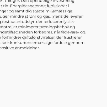
ftninger. Den oprindelige investering i
r tid. Energibesparende funktioner i
nger og samtidig støtte miljømæssige
uger mindre strøm og gas, mens de leverer
 restaurantudstyr, der reducerer fysisk
 kontroller minimerer træningsbehov og
ndetilfredsheden forbedres, når fødevare- og
forhindrer driftsforstyrrelser, der frustrerer
yr skaber konkurrencemæssige fordele gennem
positive anmeldelser.