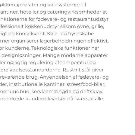
 køkkenapparater og kølesystemer til
antiner, hoteller og cateringvirksomheder at
nktionerne for fødevare- og restaurantudstyr
essionelt køkkenudstyr såsom ovne, grille,
igt og konsekvent. Køle- og fryseskabe
er organiserer lagerbeholdningen effektivt.
 for kunderne. Teknologiske funktioner har
ve designløsninger. Mange moderne apparater
der nøjagtig regulering af temperatur og
 ydelsesstandarderne. Rustfrit stål giver
evarende brug. Anvendelsen af fødevare- og
, institutionelle kantiner, streetfood-biler,
et menuudbud, servicemængde og driftskrav.
orbedrede kundeoplevelser på tværs af alle