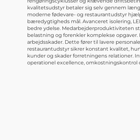
rengøringscyklusser og krævende driftsbetin
kvalitetsudstyr betaler sig selv gennem læng
moderne fødevare- og restaurantudstyr hjæ
bæredygtigheds mål. Avanceret isolering, 
bedre ydelse. Medarbejderproduktiviteten sti
belastning og forenkler komplekse opgaver. 
arbejdsskader. Dette fører til lavere perso
restaurantudstyr sikrer konstant kvalitet, hurt
kunder og skader forretningens relationer.
operationel excellence, omkostningskontrol 