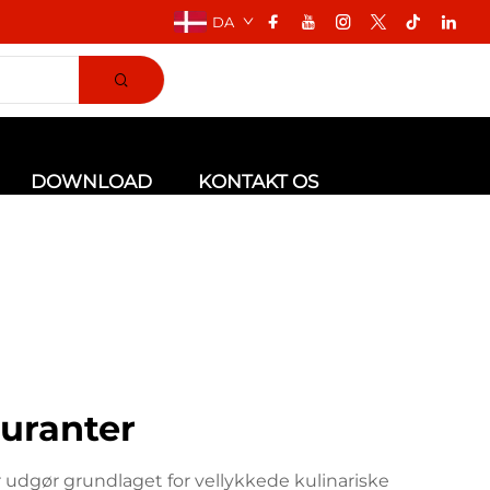
DA
DOWNLOAD
KONTAKT OS
auranter
 udgør grundlaget for vellykkede kulinariske