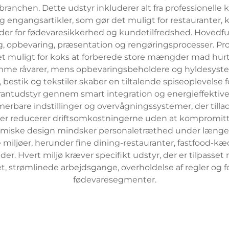
sbranchen. Dette udstyr inkluderer alt fra professionelle
 engangsartikler, som gør det muligt for restauranter, k
rder for fødevaresikkerhed og kundetilfredshed. Hovedfu
, opbevaring, præsentation og rengøringsprocesser. Prof
det muligt for koks at forberede store mængder mad hurt
omme råvarer, mens opbevaringsbeholdere og hyldesystem
s, bestik og tekstiler skaber en tiltalende spiseoplevelse
rantudstyr gennem smart integration og energieffekti
merbare indstillinger og overvågningssystemer, der tilla
r reducerer driftsomkostningerne uden at kompromittere
iske design mindsker personaletræthed under længer
ljøer, herunder fine dining-restauranter, fastfood-kæder
der. Hvert miljø kræver specifikt udstyr, der er tilpass
t, strømlinede arbejdsgange, overholdelse af regler og f
fødevaresegmenter.