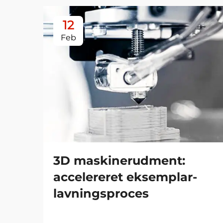
12
Feb
3D maskinerudment:
accelereret eksemplar-
lavningsproces