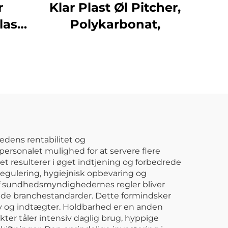
r
Klar Plast Øl Pitcher,
last
Polykarbonat,
der
ort,
edens rentabilitet og
ersonalet mulighed for at servere flere
t resulterer i øget indtjening og forbedrede
egulering, hygiejnisk opbevaring og
af sundhedsmyndighedernes regler bliver
pfylde branchestandarder. Dette formindsker
 ry og indtægter. Holdbarhed er en anden
kter tåler intensiv daglig brug, hyppige