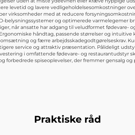
gelser uden at miste ydeevnen eller kræve hyppige udski
ere levetid og lavere vedligeholdelsesomkostninger ove
lper virksomheder med at reducere forsyningsomkostni
LED-belysningssystemer og optimerede varmelegemer br
ger, når ansatte har adgang til veludformet fødevare- og
Ergonomiske håndtag, passende størrelser og intuitive
naleomsætning og færre arbejdsskadegodtgørelseskrav. Ku
igere service og attraktiv præsentation. Pålideligt udstyr 
 Investering i omfattende fødevare- og restaurantudst
og forbedrede spiseoplevelser, der fremmer gensalg og 
Praktiske råd