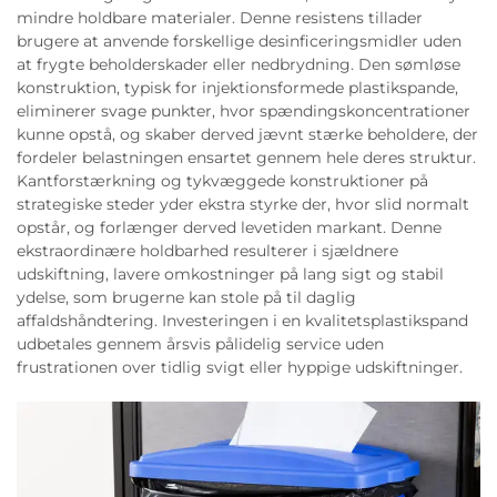
mindre holdbare materialer. Denne resistens tillader
brugere at anvende forskellige desinficeringsmidler uden
at frygte beholderskader eller nedbrydning. Den sømløse
konstruktion, typisk for injektionsformede plastikspande,
eliminerer svage punkter, hvor spændingskoncentrationer
kunne opstå, og skaber derved jævnt stærke beholdere, der
fordeler belastningen ensartet gennem hele deres struktur.
Kantforstærkning og tykvæggede konstruktioner på
strategiske steder yder ekstra styrke der, hvor slid normalt
opstår, og forlænger derved levetiden markant. Denne
ekstraordinære holdbarhed resulterer i sjældnere
udskiftning, lavere omkostninger på lang sigt og stabil
ydelse, som brugerne kan stole på til daglig
affaldshåndtering. Investeringen i en kvalitetsplastikspand
udbetales gennem årsvis pålidelig service uden
frustrationen over tidlig svigt eller hyppige udskiftninger.