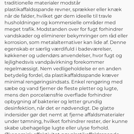
traditionelle materialer modstår
plastikaffaldsspande revner, sprækker eller knæk
når de falder, hvilket gør dem ideelle til travle
husholdninger og kommersielle områder med
meget trafik. Modstanden over for fugt forhindrer
vandskader og eliminerer bekymringer om råd eller
korrosion, som metalalternativer kan lide af. Denne
egenskab er særlig værdifuld i badeværelser,
køkkener og udendørs anvendelser, hvor fugt og
lejlighedsvis vandpåvirkning forekommer
regelmæssigt. Nem vedligeholdelse er en anden
betydelig fordel, da plastikaffaldsspande kræver
minimal rengøringsindsats. Enkel rengøring med
sæbe og vand fjerner de fleste pletter og lugte,
mens den porcelænsfrie overflade forhindrer
opbygning af bakterier og letter grundig
desinfektion, når det er nødvendigt. De glatte
indersider gør det nemt at fjerne affaldsmaterialer
under tømning, hvilket forhindrer rester, der kunne
skabe ubehagelige lugte eller ulyse forhold.