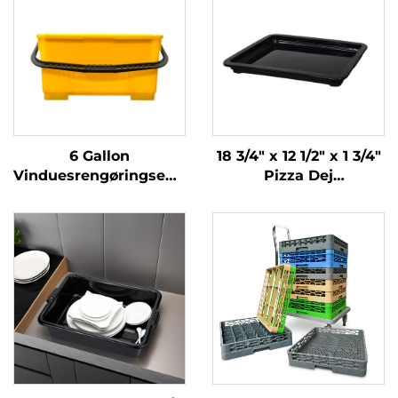
6 Gallon
18 3/4" x 12 1/2" x 1 3/4"
Vinduesrengøringsemd
Pizza Dej
med Siev,
Bevisningsboks Låg,
Polypropylen, Gul,
Polypropylen, Sort
JA3008YE