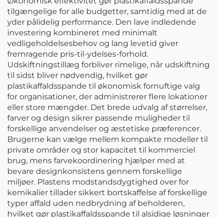
Økonomisk effektivitet gør plastikaffaldsspande
tilgængelige for alle budgetter, samtidig med at de
yder pålidelig performance. Den lave indledende
investering kombineret med minimalt
vedligeholdelsesbehov og lang levetid giver
fremragende pris-til-ydelses-forhold.
Udskiftningstillæg forbliver rimelige, når udskiftning
til sidst bliver nødvendig, hvilket gør
plastikaffaldsspande til økonomisk fornuftige valg
for organisationer, der administrerer flere lokationer
eller store mængder. Det brede udvalg af størrelser,
farver og design sikrer passende muligheder til
forskellige anvendelser og æstetiske præferencer.
Brugerne kan vælge mellem kompakte modeller til
private områder og stor kapacitet til kommerciel
brug, mens farvekoordinering hjælper med at
bevare designkonsistens gennem forskellige
miljøer. Plastens modstandsdygtighed over for
kemikalier tillader sikkert bortskaffelse af forskellige
typer affald uden nedbrydning af beholderen,
hvilket gør plastikaffaldsspande til alsidige løsninger