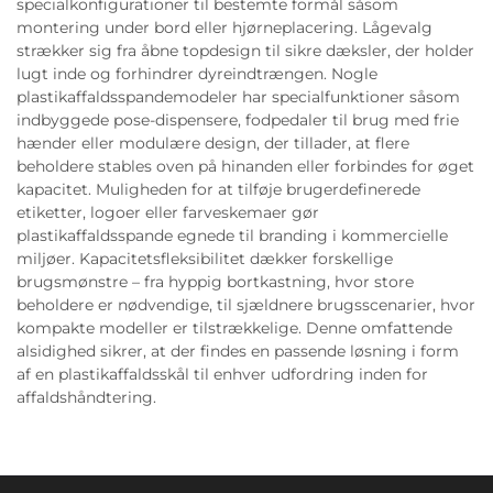
specialkonfigurationer til bestemte formål såsom
montering under bord eller hjørneplacering. Lågevalg
strækker sig fra åbne topdesign til sikre dæksler, der holder
lugt inde og forhindrer dyreindtrængen. Nogle
plastikaffaldsspandemodeler har specialfunktioner såsom
indbyggede pose-dispensere, fodpedaler til brug med frie
hænder eller modulære design, der tillader, at flere
beholdere stables oven på hinanden eller forbindes for øget
kapacitet. Muligheden for at tilføje brugerdefinerede
etiketter, logoer eller farveskemaer gør
plastikaffaldsspande egnede til branding i kommercielle
miljøer. Kapacitetsfleksibilitet dækker forskellige
brugsmønstre – fra hyppig bortkastning, hvor store
beholdere er nødvendige, til sjældnere brugsscenarier, hvor
kompakte modeller er tilstrækkelige. Denne omfattende
alsidighed sikrer, at der findes en passende løsning i form
af en plastikaffaldsskål til enhver udfordring inden for
affaldshåndtering.