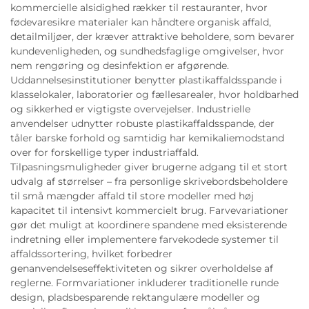
kommercielle alsidighed rækker til restauranter, hvor
fødevaresikre materialer kan håndtere organisk affald,
detailmiljøer, der kræver attraktive beholdere, som bevarer
kundevenligheden, og sundhedsfaglige omgivelser, hvor
nem rengøring og desinfektion er afgørende.
Uddannelsesinstitutioner benytter plastikaffaldsspande i
klasselokaler, laboratorier og fællesarealer, hvor holdbarhed
og sikkerhed er vigtigste overvejelser. Industrielle
anvendelser udnytter robuste plastikaffaldsspande, der
tåler barske forhold og samtidig har kemikaliemodstand
over for forskellige typer industriaffald.
Tilpasningsmuligheder giver brugerne adgang til et stort
udvalg af størrelser – fra personlige skrivebordsbeholdere
til små mængder affald til store modeller med høj
kapacitet til intensivt kommercielt brug. Farvevariationer
gør det muligt at koordinere spandene med eksisterende
indretning eller implementere farvekodede systemer til
affaldssortering, hvilket forbedrer
genanvendelseseffektiviteten og sikrer overholdelse af
reglerne. Formvariationer inkluderer traditionelle runde
design, pladsbesparende rektangulære modeller og