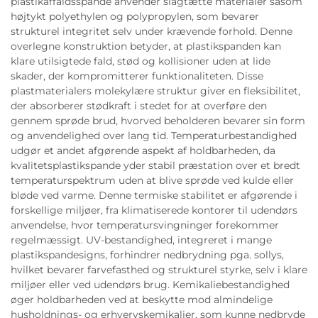
plastikaffaldsspande anvender slagtætte materialer såsom
højtykt polyethylen og polypropylen, som bevarer
strukturel integritet selv under krævende forhold. Denne
overlegne konstruktion betyder, at plastikspanden kan
klare utilsigtede fald, stød og kollisioner uden at lide
skader, der kompromitterer funktionaliteten. Disse
plastmaterialers molekylære struktur giver en fleksibilitet,
der absorberer stødkraft i stedet for at overføre den
gennem sprøde brud, hvorved beholderen bevarer sin form
og anvendelighed over lang tid. Temperaturbestandighed
udgør et andet afgørende aspekt af holdbarheden, da
kvalitetsplastikspande yder stabil præstation over et bredt
temperaturspektrum uden at blive sprøde ved kulde eller
bløde ved varme. Denne termiske stabilitet er afgørende i
forskellige miljøer, fra klimatiserede kontorer til udendørs
anvendelse, hvor temperatursvingninger forekommer
regelmæssigt. UV-bestandighed, integreret i mange
plastikspandesigns, forhindrer nedbrydning pga. sollys,
hvilket bevarer farvefasthed og strukturel styrke, selv i klare
miljøer eller ved udendørs brug. Kemikaliebestandighed
øger holdbarheden ved at beskytte mod almindelige
husholdnings- og erhvervskemikalier, som kunne nedbryde