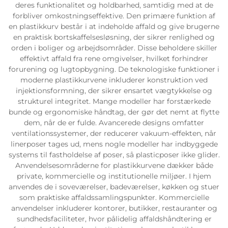
deres funktionalitet og holdbarhed, samtidig med at de
forbliver omkostningseffektive. Den primære funktion af
en plastikkurv består i at indeholde affald og give brugerne
en praktisk bortskaffelsesløsning, der sikrer renlighed og
orden i boliger og arbejdsområder. Disse beholdere skiller
effektivt affald fra rene omgivelser, hvilket forhindrer
forurening og lugtopbygning. De teknologiske funktioner i
moderne plastikkurvene inkluderer konstruktion ved
injektionsformning, der sikrer ensartet vægtykkelse og
strukturel integritet. Mange modeller har forstærkede
bunde og ergonomiske håndtag, der gør det nemt at flytte
dem, når de er fulde. Avancerede designs omfatter
ventilationssystemer, der reducerer vakuum-effekten, når
linerposer tages ud, mens nogle modeller har indbyggede
systems til fastholdelse af poser, så plasticposer ikke glider.
Anvendelsesområderne for plastikkurvene dækker både
private, kommercielle og institutionelle miljøer. I hjem
anvendes de i soveværelser, badeværelser, køkken og stuer
som praktiske affaldssamlingspunkter. Kommercielle
anvendelser inkluderer kontorer, butikker, restauranter og
sundhedsfaciliteter, hvor pålidelig affaldshåndtering er