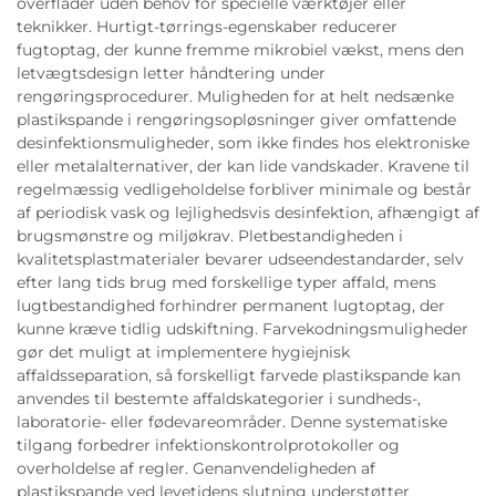
overflader uden behov for specielle værktøjer eller
teknikker. Hurtigt-tørrings-egenskaber reducerer
fugtoptag, der kunne fremme mikrobiel vækst, mens den
letvægtsdesign letter håndtering under
rengøringsprocedurer. Muligheden for at helt nedsænke
plastikspande i rengøringsopløsninger giver omfattende
desinfektionsmuligheder, som ikke findes hos elektroniske
eller metalalternativer, der kan lide vandskader. Kravene til
regelmæssig vedligeholdelse forbliver minimale og består
af periodisk vask og lejlighedsvis desinfektion, afhængigt af
brugsmønstre og miljøkrav. Pletbestandigheden i
kvalitetsplastmaterialer bevarer udseendestandarder, selv
efter lang tids brug med forskellige typer affald, mens
lugtbestandighed forhindrer permanent lugtoptag, der
kunne kræve tidlig udskiftning. Farvekodningsmuligheder
gør det muligt at implementere hygiejnisk
affaldsseparation, så forskelligt farvede plastikspande kan
anvendes til bestemte affaldskategorier i sundheds-,
laboratorie- eller fødevareområder. Denne systematiske
tilgang forbedrer infektionskontrolprotokoller og
overholdelse af regler. Genanvendeligheden af
plastikspande ved levetidens slutning understøtter