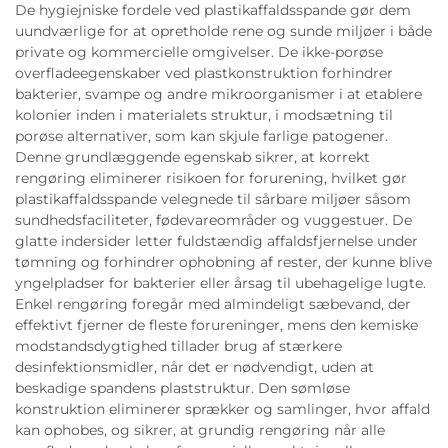
De hygiejniske fordele ved plastikaffaldsspande gør dem
uundværlige for at opretholde rene og sunde miljøer i både
private og kommercielle omgivelser. De ikke-porøse
overfladeegenskaber ved plastkonstruktion forhindrer
bakterier, svampe og andre mikroorganismer i at etablere
kolonier inden i materialets struktur, i modsætning til
porøse alternativer, som kan skjule farlige patogener.
Denne grundlæggende egenskab sikrer, at korrekt
rengøring eliminerer risikoen for forurening, hvilket gør
plastikaffaldsspande velegnede til sårbare miljøer såsom
sundhedsfaciliteter, fødevareområder og vuggestuer. De
glatte indersider letter fuldstændig affaldsfjernelse under
tømning og forhindrer ophobning af rester, der kunne blive
yngelpladser for bakterier eller årsag til ubehagelige lugte.
Enkel rengøring foregår med almindeligt sæbevand, der
effektivt fjerner de fleste forureninger, mens den kemiske
modstandsdygtighed tillader brug af stærkere
desinfektionsmidler, når det er nødvendigt, uden at
beskadige spandens plaststruktur. Den sømløse
konstruktion eliminerer sprækker og samlinger, hvor affald
kan ophobes, og sikrer, at grundig rengøring når alle