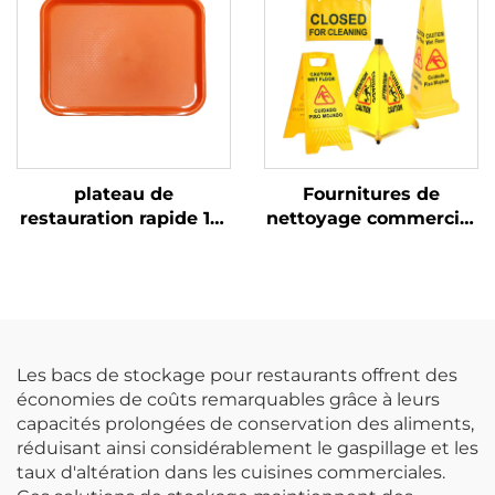
plateau de
Fournitures de
restauration rapide 12"
nettoyage commercial
x 16", polypropylène,
de sécurité publique
orange, SE3002OG
intérieure Panneau de
signalisation de sol
humide en forme de
cône pliable jaune
Les bacs de stockage pour restaurants offrent des
économies de coûts remarquables grâce à leurs
capacités prolongées de conservation des aliments,
réduisant ainsi considérablement le gaspillage et les
taux d'altération dans les cuisines commerciales.