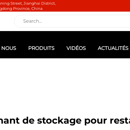
ning Street, Jianghai District,
gdong Province, China
E NOUS
PRODUITS
VIDÉOS
ACTUALITÉS
nant de stockage pour rest