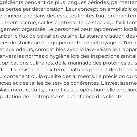
ingrédients pendant de plus longues périodes, permettan
 pertes par détérioration. Leur conception empilable opt
 d'inventaire dans des espaces limités tout en mainten
ablement accrue, car les contenants de stockage facilitent
rangement organisés. Le personnel peut rapidement localis
rber le flux de travail en cuisine. La standardisation des
paces de stockage et équipements. Le nettoyage et l'entr
et aux odeurs, compatibles avec le lave-vaisselle. L'appa
nvers les normes d'hygiène lors des inspections sanitai
applications culinaires, de la marinade des protéines au
dité. La résistance aux températures permet des transit
 contenant ou la qualité des aliments. La précision du c
tes et des tailles de service cohérentes. L'investisse
mplacement réduits, une efficacité opérationnelle améli
putation de l'entreprise et la confiance des clients.