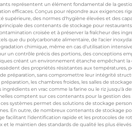
ants représentent un élément fondamental de la gestio
ration efficaces. Conçus pour répondre aux exigences rig
ité supérieure, des normes d'hygiène élevées et des capa
 principale des contenants de stockage pour restaurants 
ntamination croisée et à préserver la fraîcheur des ing
els que du polycarbonate alimentaire, de l'acier inoxydab
dégradation chimique, même en cas d'utilisation intensiv
ur un contrôle précis des portions, des conceptions emp
métiques créant un environnement étanche empêchant la 
ssèdent des propriétés résistantes aux températures, p
de préparation, sans compromettre leur intégrité structu
réparation, les chambres froides, les salles de stockage 
 ingrédients en vrac comme la farine ou le riz jusqu'à de
nelles comptent sur ces contenants pour la gestion des st
ces systèmes permet des solutions de stockage personna
nes. En outre, de nombreux contenants de stockage pou
acilitant l'identification rapide et les protocoles de rot
 et le maintien des standards de qualité les plus élevés