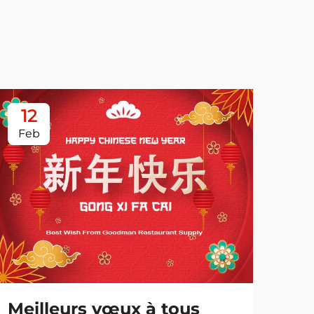
12
0
Feb
Ja
Meilleurs vœux à tous