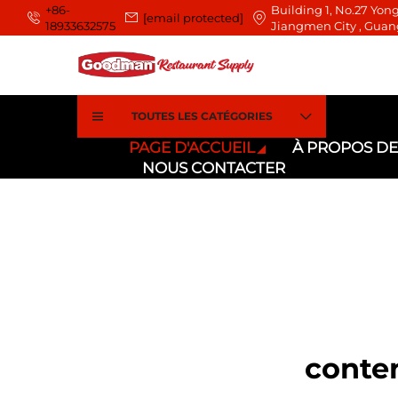
+86-
Building 1, No.27 Yong
[email protected]
18933632575
Jiangmen City , Guan
TOUTES LES CATÉGORIES
PAGE D'ACCUEIL
À PROPOS D
NOUS CONTACTER
conte