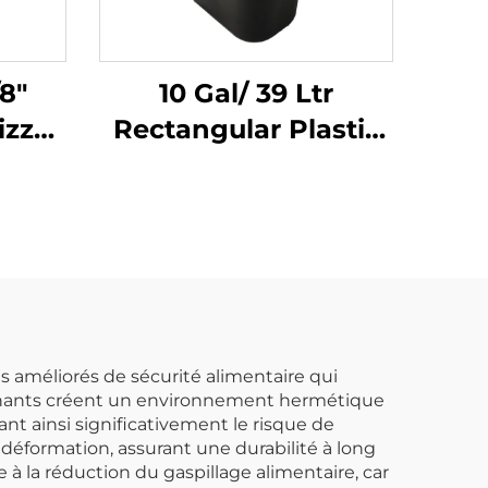
/8"
10 Gal/ 39 Ltr
izza,
Rectangular Plastic
Blanc
Trash Can
Wastebasket,
Polypropylene, Noir,
JA3036
s améliorés de sécurité alimentaire qui
contenants créent un environnement hermétique
nt ainsi significativement le risque de
 déformation, assurant une durabilité à long
à la réduction du gaspillage alimentaire, car