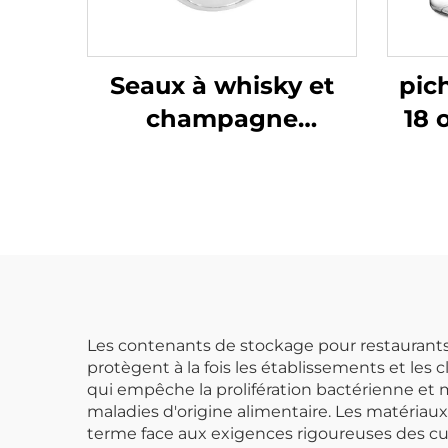
Seaux à whisky et
pic
champagne
18 
transparents pour
bar de fête en plein
p
air de discothèque
seau à glace en
plastique pour vin et
bière
Les contenants de stockage pour restaurants 
protègent à la fois les établissements et les
qui empêche la prolifération bactérienne et 
maladies d'origine alimentaire. Les matériaux
terme face aux exigences rigoureuses des cui