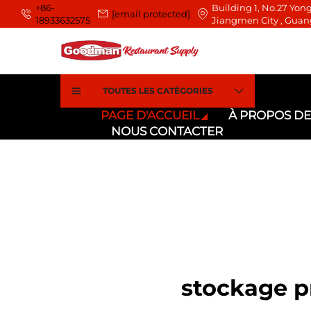
+86-
Building 1, No.27 Yong
[email protected]
18933632575
Jiangmen City , Guan
TOUTES LES CATÉGORIES
PAGE D'ACCUEIL
À PROPOS D
NOUS CONTACTER
stockage p