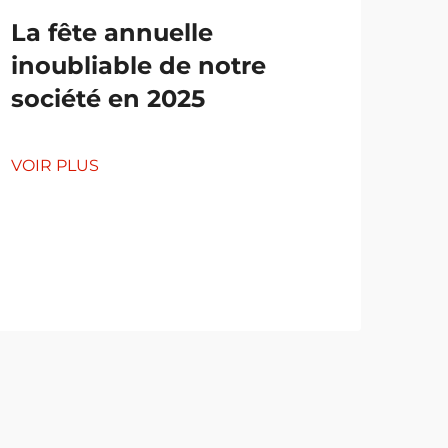
La fête annuelle
inoubliable de notre
société en 2025
Ex
d'u
VOIR PLUS
de
co
VOI