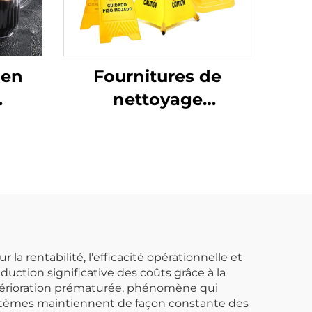
 en
Fournitures de
nettoyage
,
commercial de
e,
sécurité publique
intérieure Panneau
de signalisation de
sol humide en forme
de cône pliable jaune
a rentabilité, l'efficacité opérationnelle et
duction significative des coûts grâce à la
étérioration prématurée, phénomène qui
systèmes maintiennent de façon constante des