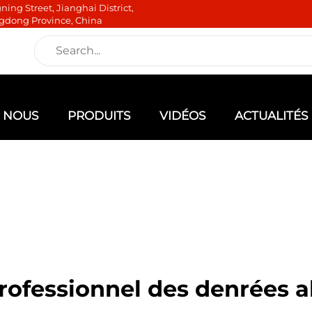
ning Street, Jianghai District,
gdong Province, China
E NOUS
PRODUITS
VIDÉOS
ACTUALITÉS
rofessionnel des denrées a