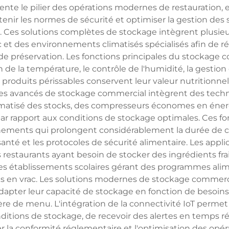
nte le pilier des opérations modernes de restauration
enir les normes de sécurité et optimiser la gestion des s
ire. Ces solutions complètes de stockage intègrent plus
sec et des environnements climatisés spécialisés afin de 
de préservation. Les fonctions principales du stockage 
de la température, le contrôle de l'humidité, la gestion de
 produits périssables conservent leur valeur nutritionnel
s avancés de stockage commercial intègrent des technol
matisé des stocks, des compresseurs économes en énergi
 par rapport aux conditions de stockage optimales. Ces f
ements qui prolongent considérablement la durée de c
santé et les protocoles de sécurité alimentaire. Les ap
restaurants ayant besoin de stocker des ingrédients fra
s établissements scolaires gérant des programmes alime
ocks en vrac. Les solutions modernes de stockage comme
apter leur capacité de stockage en fonction de besoins 
re de menu. L'intégration de la connectivité IoT permet u
onditions de stockage, de recevoir des alertes en temps r
r la conformité réglementaire et l'optimisation des opér