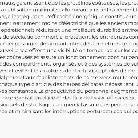
ux, garantissant que les protéines coûteuses, les produ
 d'utilisation maximales, allongeant ainsi efficacement 
ge inadéquates. L'efficacité énergétique constitue un a
 nettement moins d'électricité que les anciens modèl
s opérationnels réduits et une meilleure durabilité envi
s de stockage commercial protègent les entreprises con
entraîner des amendes importantes, des fermetures tem
urveillance offrent une visibilité en temps réel sur les
nes coûteuses et assure un fonctionnement continu pend
à des compartiments organisés et à des systèmes de suivi
es et évitent les ruptures de stock susceptibles de comp
l permet aux établissements de conserver simultanéme
haque type d'article, des herbes délicates nécessitant 
ves constantes. La productivité du personnel augmente
ne organisation claire et des flux de travail efficaces qu
fessionnels de stockage commercial assure des perform
e et minimisant les interruptions perturbatrices qui pour