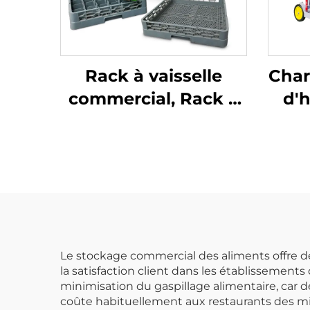
Rack à vaisselle
Char
commercial, Rack à
d'h
verre plat Rack à
mé
couverts, Couleurs
sur mesure
Le stockage commercial des aliments offre des
la satisfaction client dans les établissements
minimisation du gaspillage alimentaire, ca
coûte habituellement aux restaurants des mi