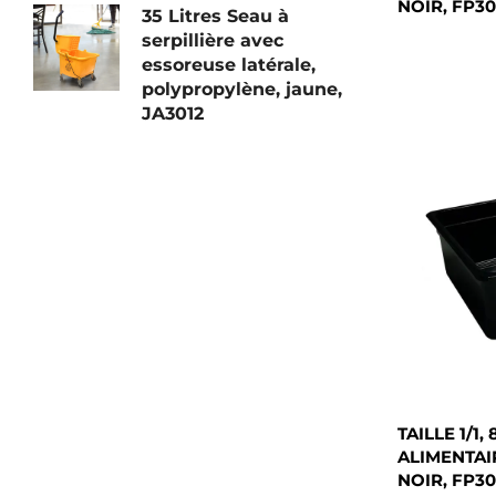
NOIR, FP3
35 Litres Seau à
serpillière avec
essoreuse latérale,
polypropylène, jaune,
JA3012
TAILLE 1/1
ALIMENTAI
NOIR, FP3