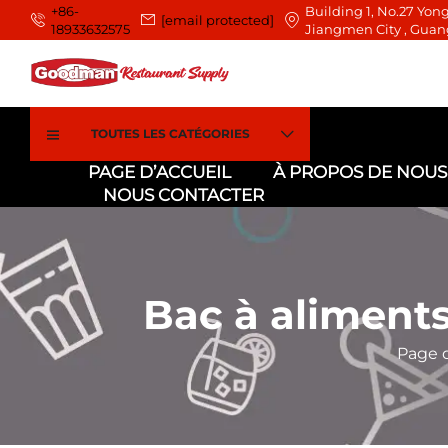
+86-
Building 1, No.27 Yong
[email protected]
18933632575
Jiangmen City , Guan
TOUTES LES CATÉGORIES
PAGE D’ACCUEIL
À PROPOS DE NOUS
NOUS CONTACTER
Bac à aliments
Page d