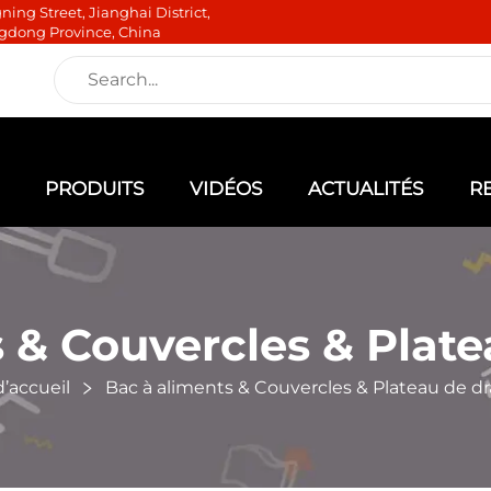
ning Street, Jianghai District,
gdong Province, China
PRODUITS
VIDÉOS
ACTUALITÉS
R
 & Couvercles & Plat
’accueil
Bac à aliments & Couvercles & Plateau de d