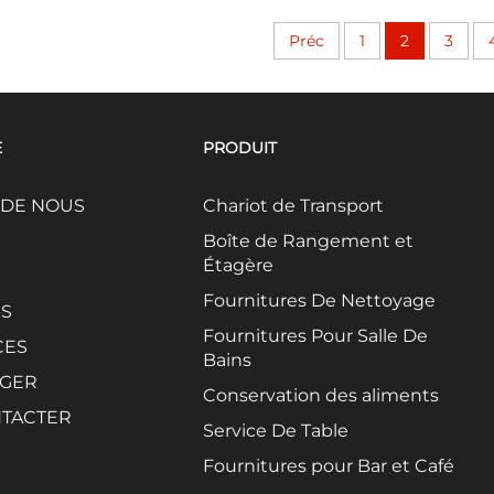
Préc
1
2
3
E
PRODUIT
 DE NOUS
Chariot de Transport
Boîte de Rangement et
Étagère
Fournitures De Nettoyage
ÉS
Fournitures Pour Salle De
CES
Bains
GER
Conservation des aliments
TACTER
Service De Table
Fournitures pour Bar et Café