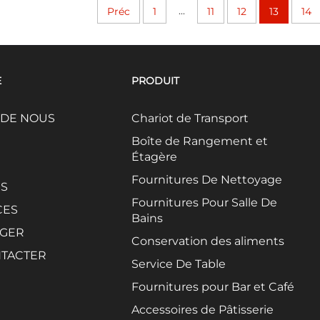
...
Préc
1
11
12
13
14
E
PRODUIT
 DE NOUS
Chariot de Transport
Boîte de Rangement et
Étagère
Fournitures De Nettoyage
ÉS
Fournitures Pour Salle De
CES
Bains
GER
Conservation des aliments
TACTER
Service De Table
Fournitures pour Bar et Café
Accessoires de Pâtisserie