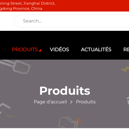
ning Street, Jianghai District,
gdong Province, China
PRODUITS
VIDÉOS
ACTUALITÉS
R
Produits
Page d’accueil
Produits