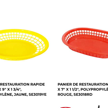
 RESTAURATION RAPIDE
PANIER DE RESTAURATION 
9" X 1 3/4",
X 7" X 1 1/2", POLYPROPYL
LÈNE, JAUNE, SE3019YE
ROUGE, SE3018RD