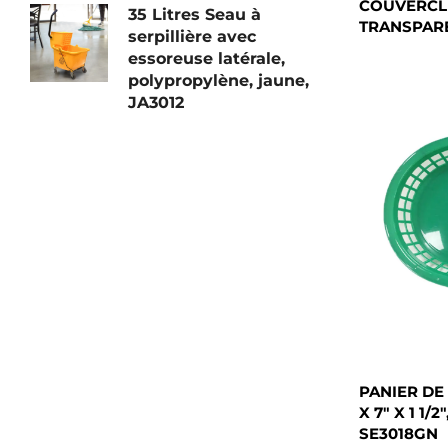
COUVERCL
35 Litres Seau à
TRANSPARE
serpillière avec
essoreuse latérale,
polypropylène, jaune,
JA3012
PANIER DE
X 7" X 1 1
SE3018GN