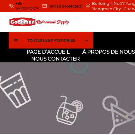
+86-
Building 1, No.27 Yong
[email protected]
18933632575
Jiangmen City , Guan
TOUTES LES CATÉGORIES
PAGE D’ACCUEIL
À PROPOS DE NOUS
NOUS CONTACTER