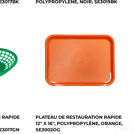
E3017BK
POLYPROPYLÈNE, NOIR, SE3019BK
 RAPIDE
PLATEAU DE RESTAURATION RAPIDE
12" X 16", POLYPROPYLÈNE, ORANGE,
E3017GN
SE3002OG