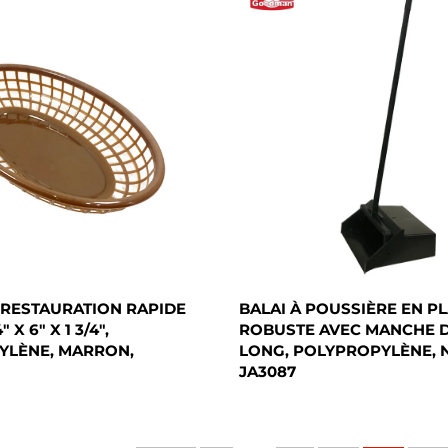
 RESTAURATION RAPIDE
BALAI À POUSSIÈRE EN P
 X 6" X 1 3/4",
ROBUSTE AVEC MANCHE D
YLÈNE, MARRON,
LONG, POLYPROPYLÈNE, N
JA3087