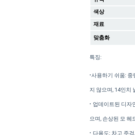
색상
재료
맞춤화
특징:
·
사용하기 쉬움: 중
지 않으며, 14인치
·
업데이트된 디자인
으며, 손상된 모 
·
다용도: 차고 주걱