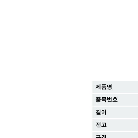
제품명
품목번호
길이
전고
규격