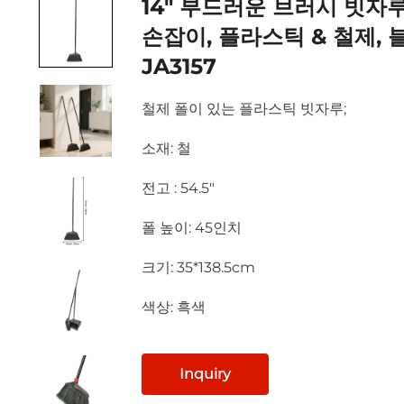
14" 부드러운 브러시 빗자루,
손잡이, 플라스틱 & 철제, 
JA3157
철제 폴이 있는 플라스틱 빗자루;
소재: 철
전고
: 54.5"
폴 높이: 45인치
크기: 35*138.5cm
색상: 흑색
Inquiry