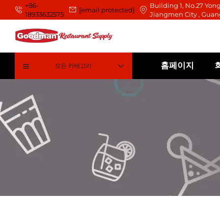
+86-
Building 1, No.27 Yong
[email protected]
18933632575
Jiangmen City , Guan
홈페이지
모든 카테고리