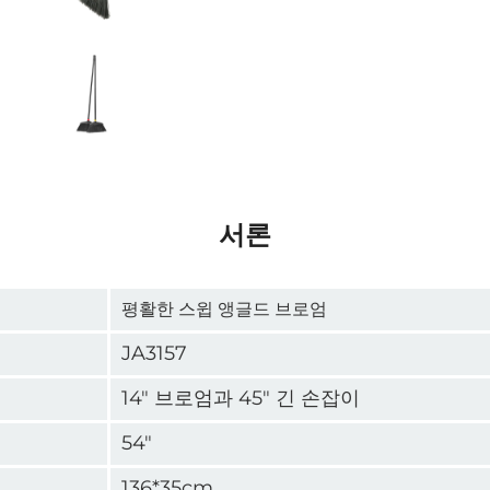
서론
평활한 스윕 앵글드 브로엄
JA3157
14" 브로엄과 45" 긴 손잡이
54"
136*35cm