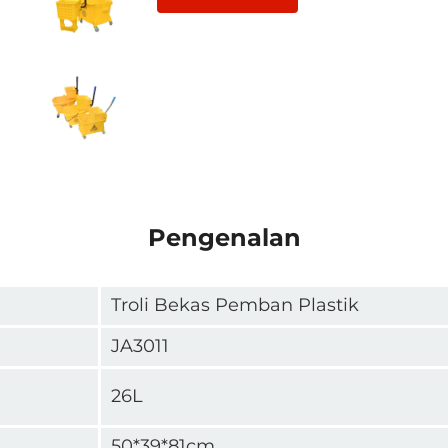
Pengenalan
Troli Bekas Pemban Plastik
JA3011
26L
50*39*81cm