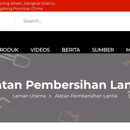
ning Street, Jianghai District,
gdong Province, China
RODUK
VIDEOS
BERITA
SUMBER
M
atan Pembersihan Lan
Laman Utama
Alatan Pembersihan Lantai