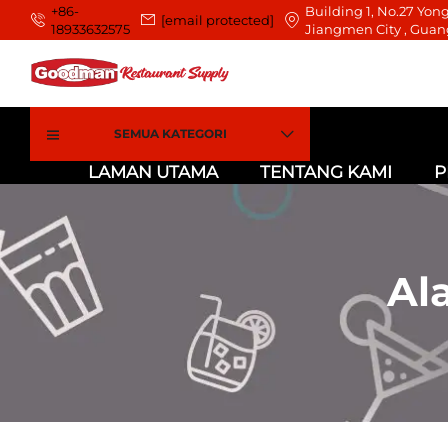
+86-
Building 1, No.27 Yong
[email protected]
18933632575
Jiangmen City , Guan
SEMUA KATEGORI
LAMAN UTAMA
TENTANG KAMI
P
Al