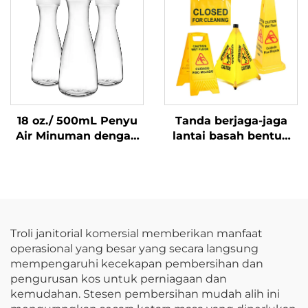
18 oz./ 500mL Penyu
Tanda berjaga-jaga
Air Minuman dengan
lantai basah bentuk
Tutup, Polikarbonat,
kon pop-up kuning
Jelas
gantung bekalan
pembersihan awam
dalaman
Troli janitorial komersial memberikan manfaat
operasional yang besar yang secara langsung
mempengaruhi kecekapan pembersihan dan
pengurusan kos untuk perniagaan dan
kemudahan. Stesen pembersihan mudah alih ini