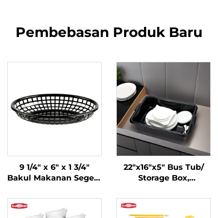
Pembebasan Produk Baru
9 1/4" x 6" x 1 3/4"
22"x16"x5" Bus Tub/
Bakul Makanan Segera
Storage Box,
Bujur, Polipropilena,
Polypropylene, Hitam
Hitam, SE3017BK