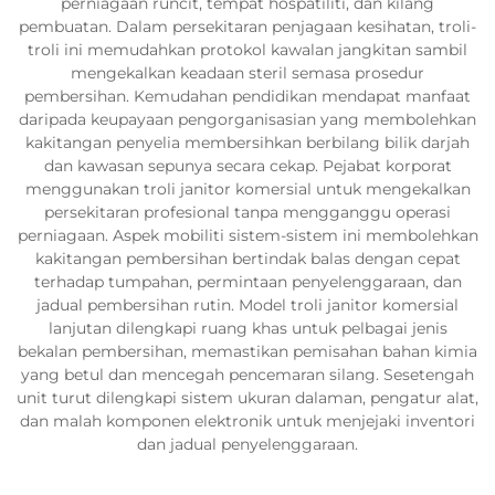
perniagaan runcit, tempat hospatiliti, dan kilang
pembuatan. Dalam persekitaran penjagaan kesihatan, troli-
troli ini memudahkan protokol kawalan jangkitan sambil
mengekalkan keadaan steril semasa prosedur
pembersihan. Kemudahan pendidikan mendapat manfaat
daripada keupayaan pengorganisasian yang membolehkan
kakitangan penyelia membersihkan berbilang bilik darjah
dan kawasan sepunya secara cekap. Pejabat korporat
menggunakan troli janitor komersial untuk mengekalkan
persekitaran profesional tanpa mengganggu operasi
perniagaan. Aspek mobiliti sistem-sistem ini membolehkan
kakitangan pembersihan bertindak balas dengan cepat
terhadap tumpahan, permintaan penyelenggaraan, dan
jadual pembersihan rutin. Model troli janitor komersial
lanjutan dilengkapi ruang khas untuk pelbagai jenis
bekalan pembersihan, memastikan pemisahan bahan kimia
yang betul dan mencegah pencemaran silang. Sesetengah
unit turut dilengkapi sistem ukuran dalaman, pengatur alat,
dan malah komponen elektronik untuk menjejaki inventori
dan jadual penyelenggaraan.