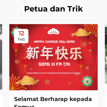
Petua dan Trik
12
Feb
Selamat Berharap kepada
Semua