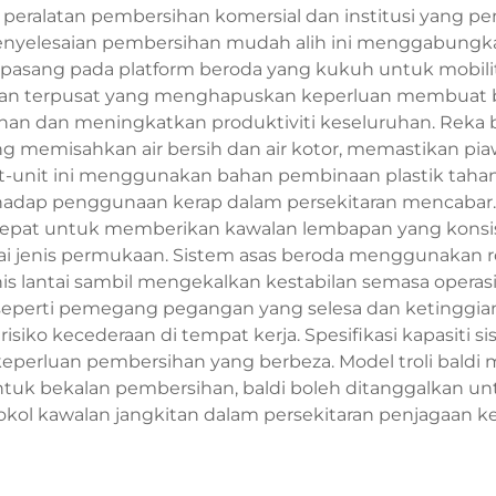
peralatan pembersihan komersial dan institusi yang pe
Penyelesaian pembersihan mudah alih ini menggabungkan
sang pada platform beroda yang kukuh untuk mobiliti d
n terpusat yang menghapuskan keperluan membuat beber
n dan meningkatkan produktiviti keseluruhan. Reka b
memisahkan air bersih dan air kotor, memastikan pi
t-unit ini menggunakan bahan pembinaan plastik tahan l
adap penggunaan kerap dalam persekitaran mencabar. M
epat untuk memberikan kawalan lembapan yang kons
ai jenis permukaan. Sistem asas beroda menggunakan r
is lantai sambil mengekalkan kestabilan semasa operasi
 seperti pemegang pegangan yang selesa dan ketinggi
ko kecederaan di tempat kerja. Spesifikasi kapasiti sis
erluan pembersihan yang berbeza. Model troli baldi mop 
tuk bekalan pembersihan, baldi boleh ditanggalkan u
ol kawalan jangkitan dalam persekitaran penjagaan 