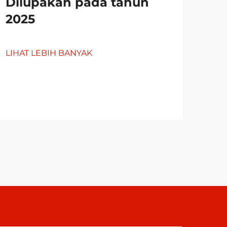
Dilupakan pada tahun
2025
Ke
Pe
Pe
LIHAT LEBIH BANYAK
Ko
LIH