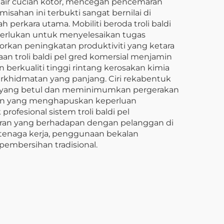
 air cucian kotor, mencegah pencemaran
sahan ini terbukti sangat bernilai di
erkara utama. Mobiliti beroda troli baldi
rlukan untuk menyelesaikan tugas
rkan peningkatan produktiviti yang ketara
an troli baldi pel gred komersial menjamin
erkualiti tinggi rintang kerosakan kimia
erkhidmatan yang panjang. Ciri rekabentuk
 yang betul dan meminimumkan pergerakan
gan yang menghapuskan keperluan
ofesional sistem troli baldi pel
taran yang berhadapan dengan pelanggan di
 tenaga kerja, penggunaan bekalan
pembersihan tradisional.