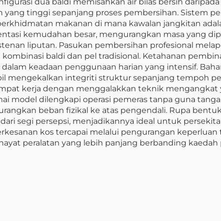
urasi dua baldi memisahkan air bilas bersih daripada
yang tinggi sepanjang proses pembersihan. Sistem pemi
erkhidmatan makanan di mana kawalan jangkitan adalah p
tasi kemudahan besar, mengurangkan masa yang dipe
enan liputan. Pasukan pembersihan profesional melapo
ombinasi baldi dan pel tradisional. Ketahanan pembina
alam keadaan penggunaan harian yang intensif. Bahan b
il mengekalkan integriti struktur sepanjang tempoh p
empat kerja dengan menggalakkan teknik mengangkat
i model dilengkapi operasi pemeras tanpa guna tan
ngkan beban fizikal ke atas pengendali. Rupa bentuk pr
ari segi persepsi, menjadikannya ideal untuk perseki
berkesanan kos tercapai melalui pengurangan keperluan
hayat peralatan yang lebih panjang berbanding kaedah 