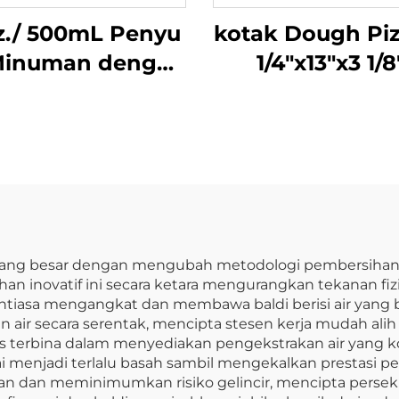
z./ 500mL Penyu
kotak Dough Piz
Minuman dengan
1/4"x13"x3 1/8
p, Polikarbonat,
Polipropilen, P
Jelas
i yang besar dengan mengubah metodologi pembersihan 
an inovatif ini secara ketara mengurangkan tekanan fi
asa mengangkat dan membawa baldi berisi air yang ber
air secara serentak, mencipta stesen kerja mudah ali
 terbina dalam menyediakan pengekstrakan air yang ko
enjadi terlalu basah sambil mengekalkan prestasi pem
n dan meminimumkan risiko gelincir, mencipta perseki