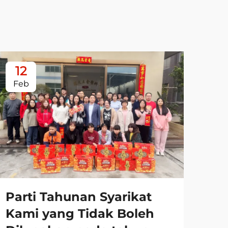
12
0
Feb
Ja
Parti Tahunan Syarikat
Kami yang Tidak Boleh