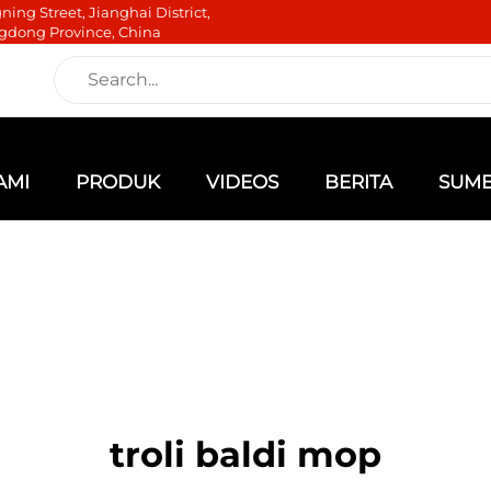
ning Street, Jianghai District,
gdong Province, China
AMI
PRODUK
VIDEOS
BERITA
SUM
troli baldi mop