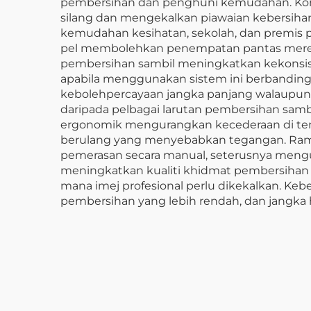
pembersihan dan penghuni kemudahan. Konfig
silang dan mengekalkan piawaian kebersihan 
kemudahan kesihatan, sekolah, dan premis p
pel membolehkan penempatan pantas meren
pembersihan sambil meningkatkan kekonsist
apabila menggunakan sistem ini berbanding k
kebolehpercayaan jangka panjang walaupun d
daripada pelbagai larutan pembersihan samb
ergonomik mengurangkan kecederaan di t
berulang yang menyebabkan tegangan. Rama
pemerasan secara manual, seterusnya mengura
meningkatkan kualiti khidmat pembersihan d
mana imej profesional perlu dikekalkan. Ke
pembersihan yang lebih rendah, dan jangka 