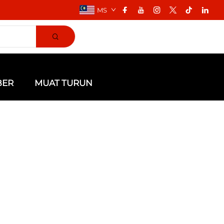
MS
BER
MUAT TURUN