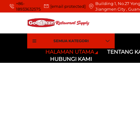
+86-
Building 1, No.27 Yong
[email protected]
18933632575
Jiangmen City , Guan
SEMUA KATEGORI
HALAMAN UTAMA
TENTANG K
HUBUNGI KAMI