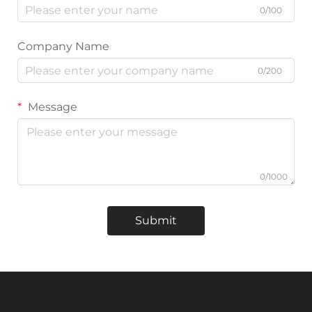
0/100
Company Name
0/200
Message
0/1000
Submit