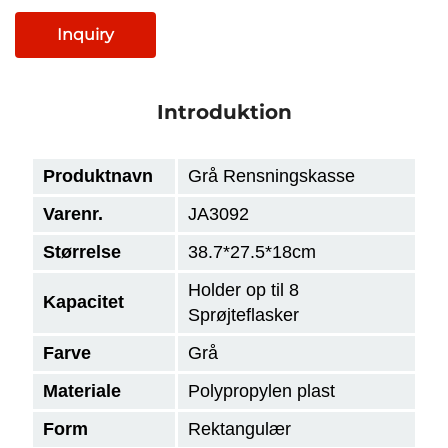
Inquiry
Introduktion
Produktnavn
Grå Rensningskasse
Varenr.
JA3092
Størrelse
38.7*27.5*18cm
Holder op til 8
Kapacitet
Sprøjteflasker
Farve
Grå
Materiale
Polypropylen plast
Form
Rektangulær