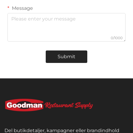
Message
0/1000
Submit
Del butikdetaljer, kampagner eller brandindhold