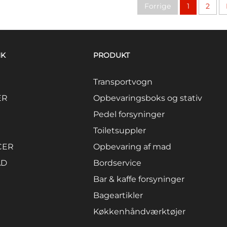
Forrige
1
2
NK
PRODUKT
Transportvogn
ER
Opbevaringsboks og stativ
Pedel forsyninger
Toiletsuppler
CER
Opbevaring af mad
AD
Bordservice
Bar & kaffe forsyninger
Bageartikler
Køkkenhåndværktøjer