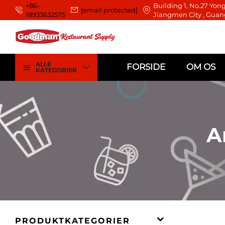
+86-
Building 1, No.27 Yong
[email protected]
18933632575
Jiangmen City , Guan
ALLE
FORSIDE
OM OS
KATEGORIER
A
PRODUKTKATEGORIER