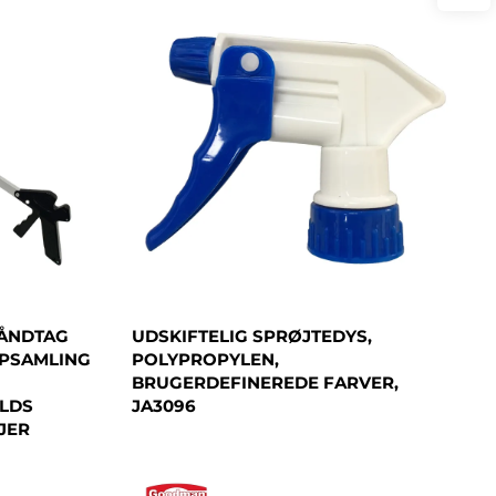
HÅNDTAG
UDSKIFTELIG SPRØJTEDYS,
OPSAMLING
POLYPROPYLEN,
BRUGERDEFINEREDE FARVER,
ALDS
JA3096
JER