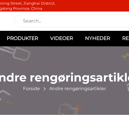
ning Street, Jianghai District,
gdong Province, China
PRODUKTER
VIDEOER
NYHEDER
RE
ndre rengøringsartikl
Forside
Andre rengøringsartikler