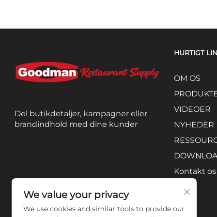
HURTIGT LI
OM OS
PRODUKT
VIDEOER
Del butikdetaljer, kampagner eller
brandindhold med dine kunder
NYHEDER
RESSOUR
DOWNLO
Kontakt os
We value your privacy
We use cookies and similar tools to provide our