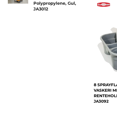
Polypropylene, Gul,
JA3012
8 SPRAYFLA
VASKERI M
RENTEHOLD
JA3092