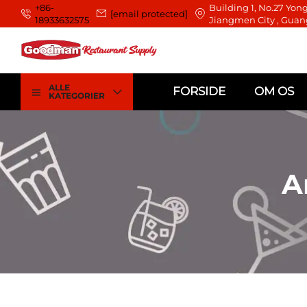
+86-
Building 1, No.27 Yong
[email protected]
18933632575
Jiangmen City , Guan
ALLE
FORSIDE
OM OS
KATEGORIER
A