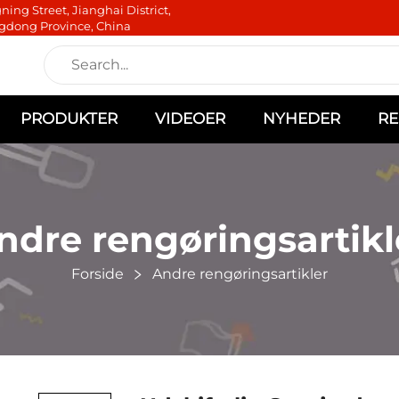
ning Street, Jianghai District,
gdong Province, China
PRODUKTER
VIDEOER
NYHEDER
RE
ndre rengøringsartikl
Forside
Andre rengøringsartikler