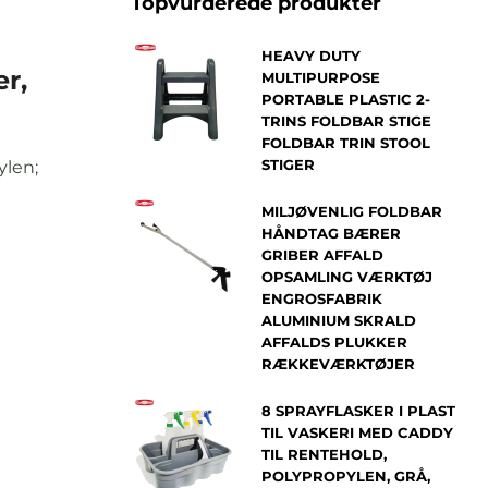
Topvurderede produkter
HEAVY DUTY
r,
MULTIPURPOSE
PORTABLE PLASTIC 2-
TRINS FOLDBAR STIGE
FOLDBAR TRIN STOOL
STIGER
ylen;
MILJØVENLIG FOLDBAR
HÅNDTAG BÆRER
GRIBER AFFALD
OPSAMLING VÆRKTØJ
ENGROSFABRIK
ALUMINIUM SKRALD
AFFALDS PLUKKER
RÆKKEVÆRKTØJER
8 SPRAYFLASKER I PLAST
TIL VASKERI MED CADDY
TIL RENTEHOLD,
POLYPROPYLEN, GRÅ,