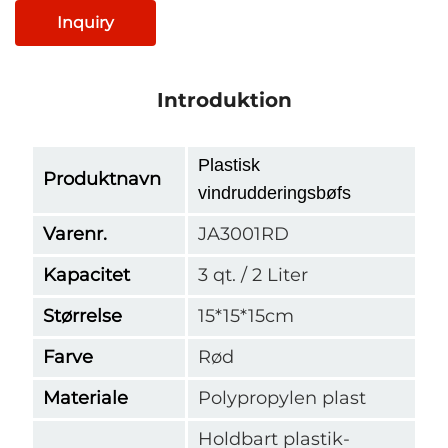
Inquiry
Introduktion
Plastisk
Produktnavn
vindrudderingsbøfs
Varenr.
JA3001RD
Kapacitet
3 qt. / 2 Liter
Størrelse
15*15*15cm
Farve
Rød
Materiale
Polypropylen plast
Holdbart plastik-