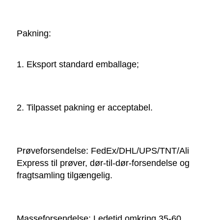
Pakning:   
1. Eksport standard emballage; 
2. Tilpasset pakning er acceptabel. 
Prøveforsendelse: FedEx/DHL/UPS/TNT/Ali 
Express til prøver, dør-til-dør-forsendelse og 
fragtsamling tilgængelig. 
Masseforsendelse: Ledetid omkring 35-60 