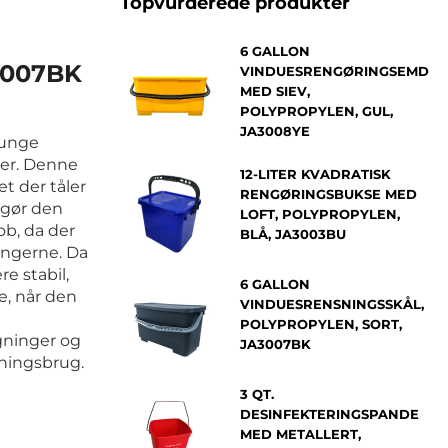
Topvurderede produkter
6 GALLON
A3007BK
VINDUESRENGØRINGSEMD
MED SIEV,
POLYPROPYLEN, GUL,
JA3008YE
tunge
ler. Denne
12-LITER KVADRATISK
et der tåler
RENGØRINGSBUKSE MED
 gør den
LOFT, POLYPROPYLEN,
ob, da der
BLÅ, JA3003BU
ningerne. Da
e stabil,
6 GALLON
e, når den
VINDUESRENSNINGSSKÅL,
POLYPROPYLEN, SORT,
gninger og
JA3007BK
dningsbrug.
3 QT.
DESINFEKTERINGSPANDE
MED METALLERT,