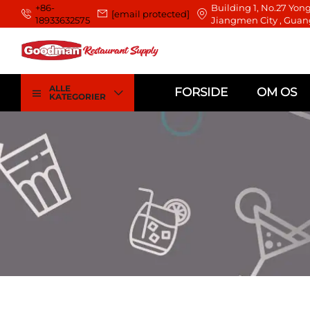
+86-
Building 1, No.27 Yong
[email protected]
18933632575
Jiangmen City , Guan
ALLE
FORSIDE
OM OS
KATEGORIER