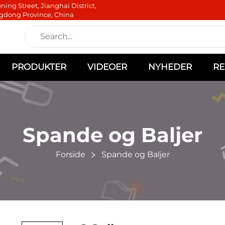
ning Street, Jianghai District,
gdong Province, China
PRODUKTER
VIDEOER
NYHEDER
RE
Spande og Baljer
Forside
Spande og Baljer