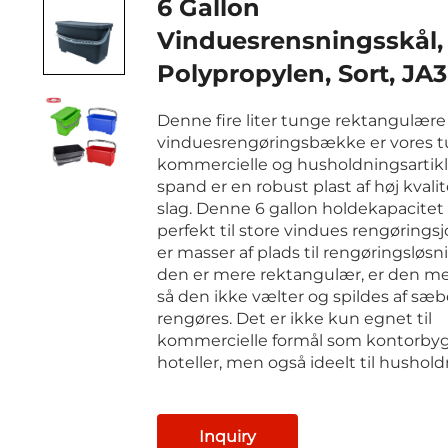
6 Gallon
Vinduesrensningsskål,
Polypropylen, Sort, J
Denne fire liter tunge rektangulære
vinduesrengøringsbække er vores 
kommercielle og husholdningsartik
spand er en robust plast af høj kvalit
slag. Denne 6 gallon holdekapacitet
perfekt til store vindues rengøringsj
er masser af plads til rengøringsløs
den er mere rektangulær, er den mer
så den ikke vælter og spildes af sæb
rengøres. Det er ikke kun egnet til
kommercielle formål som kontorby
hoteller, men også ideelt til hushol
Inquiry