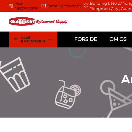
+86-
Building 1, No.27 Yong
[email protected]
18933632575
Jiangmen City , Guan
ALLE
FORSIDE
OM OS
KATEGORIER
A