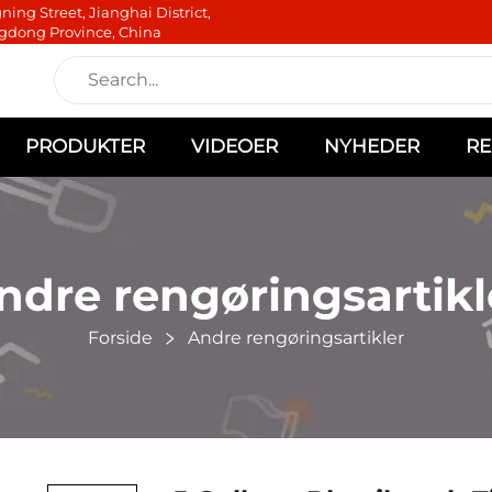
ning Street, Jianghai District,
gdong Province, China
PRODUKTER
VIDEOER
NYHEDER
RE
ndre rengøringsartikl
Forside
Andre rengøringsartikler