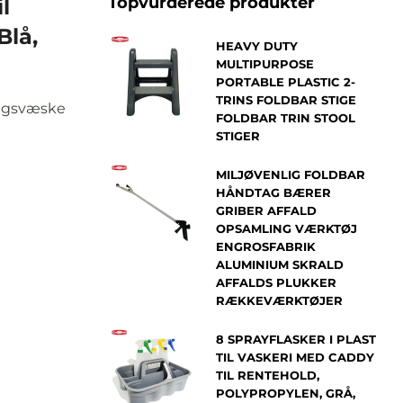
Topvurderede produkter
l
Blå,
HEAVY DUTY
MULTIPURPOSE
PORTABLE PLASTIC 2-
TRINS FOLDBAR STIGE
ringsvæske
FOLDBAR TRIN STOOL
STIGER
MILJØVENLIG FOLDBAR
HÅNDTAG BÆRER
GRIBER AFFALD
OPSAMLING VÆRKTØJ
ENGROSFABRIK
ALUMINIUM SKRALD
AFFALDS PLUKKER
RÆKKEVÆRKTØJER
8 SPRAYFLASKER I PLAST
TIL VASKERI MED CADDY
TIL RENTEHOLD,
POLYPROPYLEN, GRÅ,