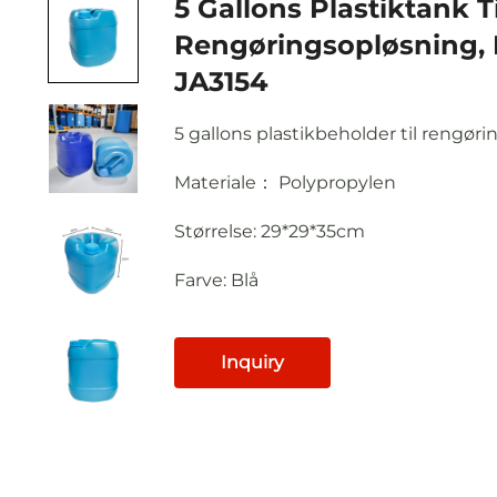
5 Gallons Plastiktank Ti
Rengøringsopløsning, 
JA3154
5 gallons plastikbeholder til rengø
Materiale： Polypropylen
Størrelse: 29*29*35cm
Farve: Blå
Inquiry