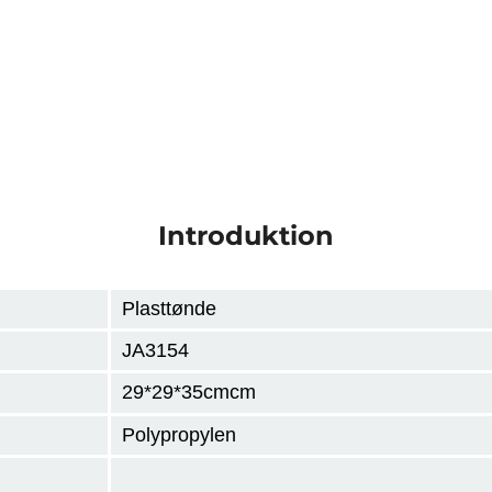
Introduktion
Plasttønde
JA3154
29*29*35cmcm
Polypropylen