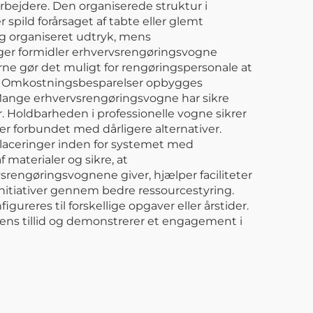
rbejdere. Den organiserede struktur i
 spild forårsaget af tabte eller glemt
og organiseret udtryk, mens
inger formidler erhvervsrengøringsvogne
erne gør det muligt for rengøringspersonale at
ift. Omkostningsbesparelser opbygges
 Mange erhvervsrengøringsvogne har sikre
. Holdbarheden i professionelle vogne sikrer
r forbundet med dårligere alternativer.
 placeringer inden for systemet med
materialer og sikre, at
srengøringsvognene giver, hjælper faciliteter
tiativer gennem bedre ressourcestyring.
gureres til forskellige opgaver eller årstider.
ens tillid og demonstrerer et engagement i