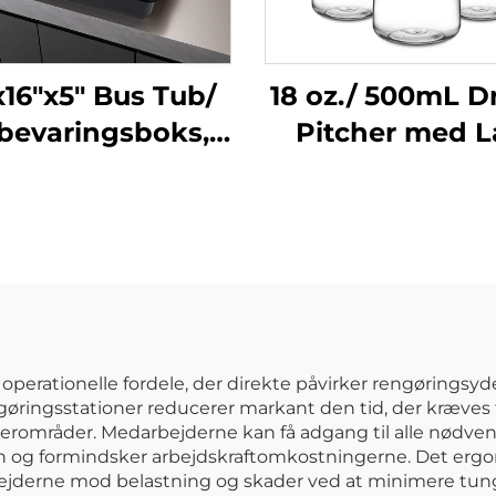
x16"x5" Bus Tub/
18 oz./ 500mL D
bevaringsboks,
Pitcher med L
ypropylen, Sort
Polykarbonat, 
operationelle fordele, der direkte påvirker rengøringsy
gøringsstationer reducerer markant den tid, der kræves 
agerområder. Medarbejderne kan få adgang til alle nødvend
ten og formindsker arbejdskraftomkostningerne. Det er
jderne mod belastning og skader ved at minimere tung