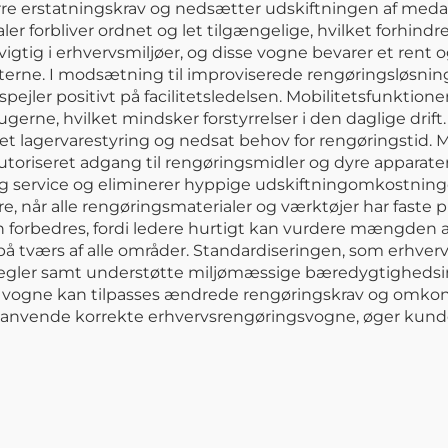
rre erstatningskrav og nedsætter udskiftningen af meda
r forbliver ordnet og let tilgængelige, hvilket forhindrer
igtig i erhvervsmiljøer, og disse vogne bevarer et rent 
teterne. I modsætning til improviserede rengøringsløsn
ejler positivt på facilitetsledelsen. Mobilitetsfunktion
ugerne, hvilket mindsker forstyrrelser i den daglige dr
t lagervarestyring og nedsat behov for rengøringstid.
toriseret adgang til rengøringsmidler og dyre apparater
ig service og eliminerer hyppige udskiftningomkostninge
e, når alle rengøringsmaterialer og værktøjer har faste
 forbedres, fordi ledere hurtigt kan vurdere mængden af 
å tværs af alle områder. Standardiseringen, som erhverv
egler samt understøtte miljømæssige bæredygtighedsini
isse vogne kan tilpasses ændrede rengøringskrav og omkonfi
t anvende korrekte erhvervsrengøringsvogne, øger kund