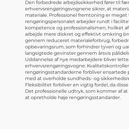
Den forbedrede arbejdssikkerhed fører til fæ
erhvervsrengøringsvognene sikrer, at materiale
materiale. Professionel fremtoning er meget v
rengøringspersonalet arbejder rundt i facili
kompetence og professionalismen, hvilket afsp
arbejde mere diskret og effektivt omkring br
gennem reduceret materialeforbrug, forbedre
opbevaringsrum, som forhindrer tyveri og uau
langsigtede gevinster gennem årsvis pålidel
Uddannelse af nye medarbejdere bliver letter
erhvervsrengøringsvogne. Kvalitetskontrollen
rengøringsstandarderne forbliver ensartede p
med at overholde sundheds- og sikkerhedsr
Fleksibilitet forbliver en vigtig fordel, da d
Det professionelle udtryk, som kommer af a
at opretholde høje rengøringsstandarder.