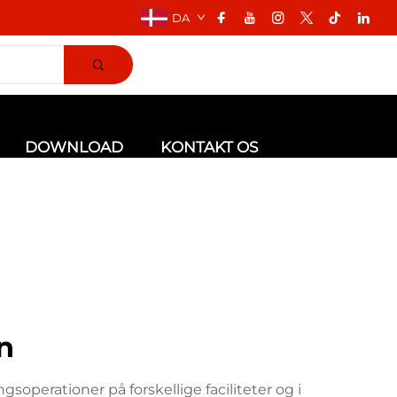
DA
DOWNLOAD
KONTAKT OS
n
soperationer på forskellige faciliteter og i