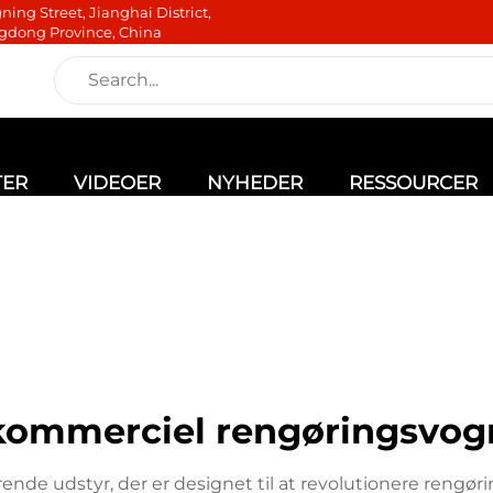
ning Street, Jianghai District,
gdong Province, China
TER
VIDEOER
NYHEDER
RESSOURCER
kommerciel rengøringsvog
e udstyr, der er designet til at revolutionere rengøring