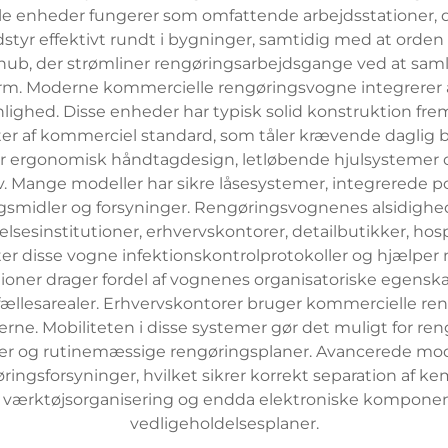
bile enheder fungerer som omfattende arbejdsstationer, 
udstyr effektivt rundt i bygninger, samtidig med at ord
ub, der strømliner rengøringsarbejdsgange ved at saml
rm. Moderne kommercielle rengøringsvogne integrerer a
ighed. Disse enheder har typisk solid konstruktion fremst
nter af kommerciel standard, som tåler krævende daglig
r ergonomisk håndtagdesign, letløbende hjulsystemer o
. Mange modeller har sikre låsesystemer, integrerede pos
ingsmidler og forsyninger. Rengøringsvognenes alsidi
sesinstitutioner, erhvervskontorer, detailbutikker, hos
r disse vogne infektionskontrolprotokoller og hjælper 
oner drager fordel af vognenes organisatoriske egenskab
og fællesarealer. Erhvervskontorer bruger kommercielle re
eterne. Mobiliteten i disse systemer gør det muligt for r
r og rutinemæssige rengøringsplaner. Avancerede mode
øringsforsyninger, hvilket sikrer korrekt separation af k
ærktøjsorganisering og endda elektroniske komponenter
vedligeholdelsesplaner.