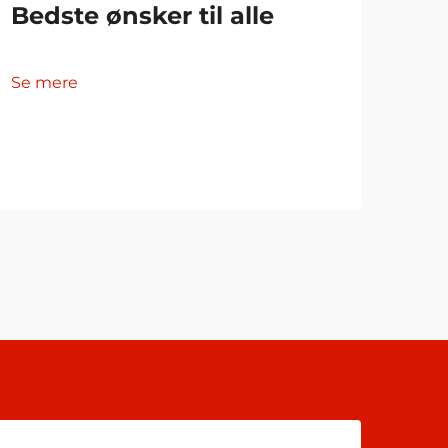
Bedste ønsker til alle
Årl
Fi
Se mere
Se 