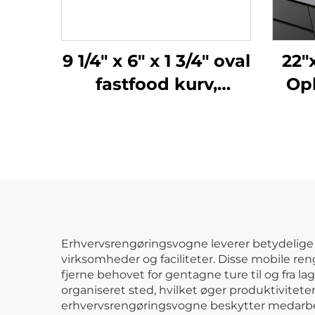
9 1/4" x 6" x 1 3/4" oval
22"
fastfood kurv,
Op
polypropylen, sort,
Pol
SE3017BK
Erhvervsrengøringsvogne leverer betydelige 
virksomheder og faciliteter. Disse mobile ren
fjerne behovet for gentagne ture til og fra l
organiseret sted, hvilket øger produktivite
erhvervsrengøringsvogne beskytter medarbe