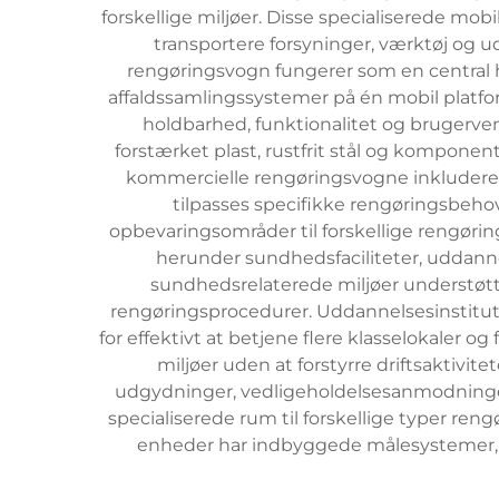
forskellige miljøer. Disse specialiserede mo
transportere forsyninger, værktøj og 
rengøringsvogn fungerer som en central h
affaldssamlingssystemer på én mobil platfo
holdbarhed, funktionalitet og brugervenl
forstærket plast, rustfrit stål og kompone
kommercielle rengøringsvogne inkludere
tilpasses specifikke rengøringsbehov
opbevaringsområder til forskellige rengør
herunder sundhedsfaciliteter, uddannel
sundhedsrelaterede miljøer understøtte
rengøringsprocedurer. Uddannelsesinstituti
for effektivt at betjene flere klasselokaler 
miljøer uden at forstyrre driftsaktivit
udgydninger, vedligeholdelsesanmodninge
specialiserede rum til forskellige typer reng
enheder har indbyggede målesystemer, v