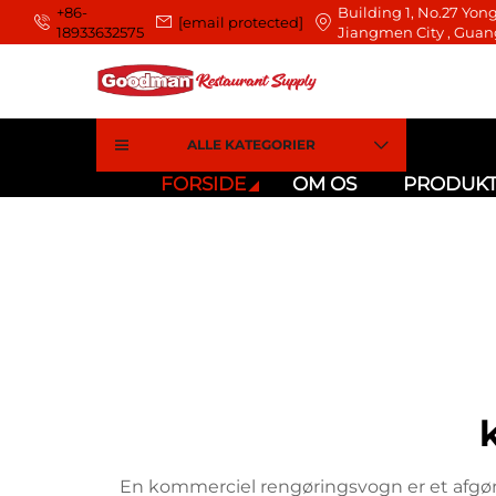
+86-
Building 1, No.27 Yong
[email protected]
18933632575
Jiangmen City , Guan
ALLE KATEGORIER
FORSIDE
OM OS
PRODUK
En kommerciel rengøringsvogn er et afgørend