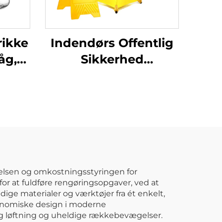
rikke
Indendørs Offentlig
åg,
Sikkerhed
Klar
Kommercielle
Rengøringsartikler
Gul Hængende Pop-
Up Kegleformet A-
ramme Udfoldelig
Advarsel Fugtigt
Gulv Skilt
delsen og omkostningsstyringen for
for at fuldføre rengøringsopgaver, ved at
ige materialer og værktøjer fra ét enkelt,
gonomiske design i moderne
 løftning og uheldige rækkebevægelser.