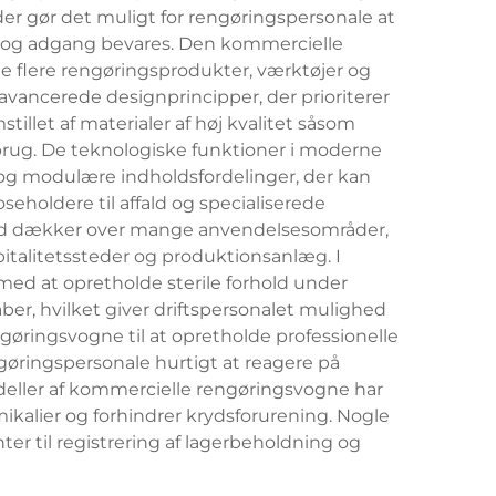
der gør det muligt for rengøringspersonale at
en og adgang bevares. Den kommercielle
e flere rengøringsprodukter, værktøjer og
vancerede designprincipper, der prioriterer
illet af materialer af høj kvalitet såsom
 brug. De teknologiske funktioner i moderne
g modulære indholdsfordelinger, der kan
eholdere til affald og specialiserede
ghed dækker over mange anvendelsesområder,
pitalitetssteder og produktionsanlæg. I
med at opretholde sterile forhold under
er, hvilket giver driftspersonalet mulighed
ngøringsvogne til at opretholde professionelle
engøringspersonale hurtigt at reagere på
ller af kommercielle rengøringsvogne har
emikalier og forhindrer krydsforurening. Nogle
 til registrering af lagerbeholdning og