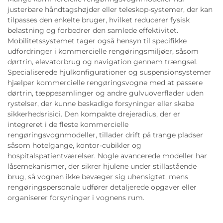
justerbare håndtagshøjder eller teleskop-systemer, der kan
tilpasses den enkelte bruger, hvilket reducerer fysisk
belastning og forbedrer den samlede effektivitet.
Mobilitetssystemet tager også hensyn til specifikke
udfordringer i kommercielle rengøringsmiljøer, såsom
dørtrin, elevatorbrug og navigation gennem trængsel.
Specialiserede hjulkonfigurationer og suspensionsystemer
hjælper kommercielle rengøringsvogne med at passere
dørtrin, tæppesamlinger og andre gulvuoverflader uden
rystelser, der kunne beskadige forsyninger eller skabe
sikkerhedsrisici. Den kompakte drejeradius, der er
integreret i de fleste kommercielle
rengøringsvognmodeller, tillader drift på trange pladser
såsom hotelgange, kontor-cubikler og
hospitalspatientværelser. Nogle avancerede modeller har
låsemekanismer, der sikrer hjulene under stillastående
brug, så vognen ikke bevæger sig uhensigtet, mens
rengøringspersonale udfører detaljerede opgaver eller
organiserer forsyninger i vognens rum.