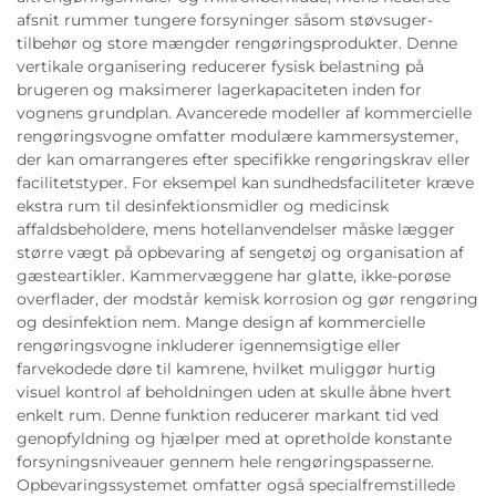
afsnit rummer tungere forsyninger såsom støvsuger-
tilbehør og store mængder rengøringsprodukter. Denne
vertikale organisering reducerer fysisk belastning på
brugeren og maksimerer lagerkapaciteten inden for
vognens grundplan. Avancerede modeller af kommercielle
rengøringsvogne omfatter modulære kammersystemer,
der kan omarrangeres efter specifikke rengøringskrav eller
facilitetstyper. For eksempel kan sundhedsfaciliteter kræve
ekstra rum til desinfektionsmidler og medicinsk
affaldsbeholdere, mens hotellanvendelser måske lægger
større vægt på opbevaring af sengetøj og organisation af
gæsteartikler. Kammervæggene har glatte, ikke-porøse
overflader, der modstår kemisk korrosion og gør rengøring
og desinfektion nem. Mange design af kommercielle
rengøringsvogne inkluderer igennemsigtige eller
farvekodede døre til kamrene, hvilket muliggør hurtig
visuel kontrol af beholdningen uden at skulle åbne hvert
enkelt rum. Denne funktion reducerer markant tid ved
genopfyldning og hjælper med at opretholde konstante
forsyningsniveauer gennem hele rengøringspasserne.
Opbevaringssystemet omfatter også specialfremstillede