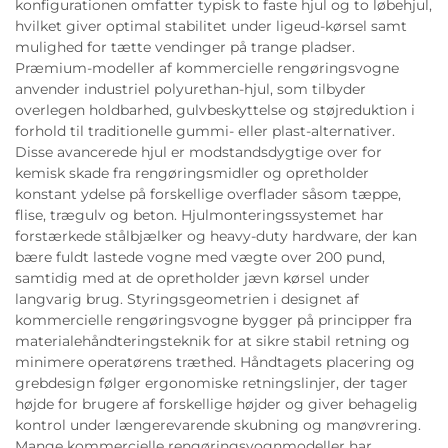
konfigurationen omfatter typisk to faste hjul og to løbehjul,
hvilket giver optimal stabilitet under ligeud-kørsel samt
mulighed for tætte vendinger på trange pladser.
Præmium-modeller af kommercielle rengøringsvogne
anvender industriel polyurethan-hjul, som tilbyder
overlegen holdbarhed, gulvbeskyttelse og støjreduktion i
forhold til traditionelle gummi- eller plast-alternativer.
Disse avancerede hjul er modstandsdygtige over for
kemisk skade fra rengøringsmidler og opretholder
konstant ydelse på forskellige overflader såsom tæppe,
flise, trægulv og beton. Hjulmonteringssystemet har
forstærkede stålbjælker og heavy-duty hardware, der kan
bære fuldt lastede vogne med vægte over 200 pund,
samtidig med at de opretholder jævn kørsel under
langvarig brug. Styringsgeometrien i designet af
kommercielle rengøringsvogne bygger på principper fra
materialehåndteringsteknik for at sikre stabil retning og
minimere operatørens træthed. Håndtagets placering og
grebdesign følger ergonomiske retningslinjer, der tager
højde for brugere af forskellige højder og giver behagelig
kontrol under længerevarende skubning og manøvrering.
Mange kommercielle rengøringsvognmodeller har