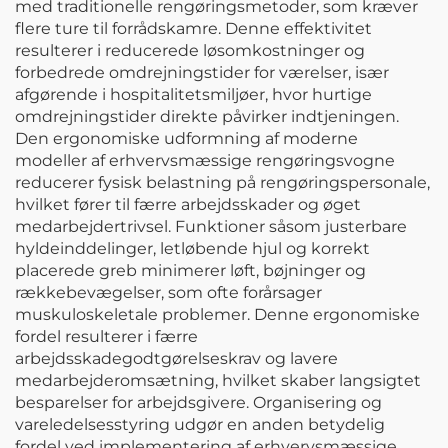
med traditionelle rengøringsmetoder, som kræver
flere ture til forrådskamre. Denne effektivitet
resulterer i reducerede løsomkostninger og
forbedrede omdrejningstider for værelser, især
afgørende i hospitalitetsmiljøer, hvor hurtige
omdrejningstider direkte påvirker indtjeningen.
Den ergonomiske udformning af moderne
modeller af erhvervsmæssige rengøringsvogne
reducerer fysisk belastning på rengøringspersonale,
hvilket fører til færre arbejdsskader og øget
medarbejdertrivsel. Funktioner såsom justerbare
hyldeinddelinger, letløbende hjul og korrekt
placerede greb minimerer løft, bøjninger og
rækkebevægelser, som ofte forårsager
muskuloskeletale problemer. Denne ergonomiske
fordel resulterer i færre
arbejdsskadegodtgørelseskrav og lavere
medarbejderomsætning, hvilket skaber langsigtet
besparelser for arbejdsgivere. Organisering og
vareledelsesstyring udgør en anden betydelig
fordel ved implementering af erhvervsmæssige