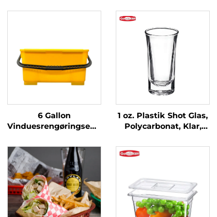
6 Gallon
1 oz. Plastik Shot Glas,
Vinduesrengøringsemd
Polycarbonat, Klar,
med Siev,
DR3037
Polypropylen, Gul,
JA3008YE