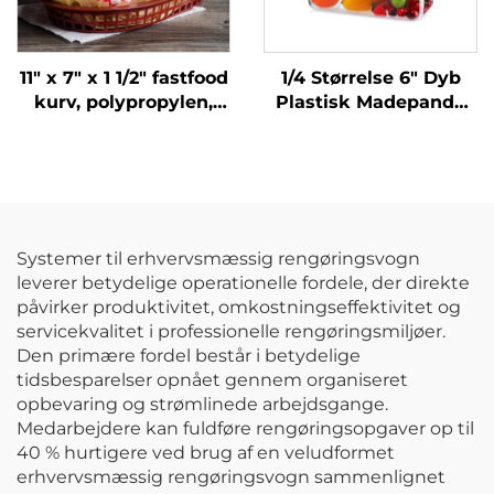
11" x 7" x 1 1/2" fastfood
1/4 Størrelse 6" Dyb
kurv, polypropylen,
Plastisk Madepande
brun, SE3018BN
med Hjæl,
Polycarbonate,
Transparent, FP3015
Systemer til erhvervsmæssig rengøringsvogn
leverer betydelige operationelle fordele, der direkte
påvirker produktivitet, omkostningseffektivitet og
servicekvalitet i professionelle rengøringsmiljøer.
Den primære fordel består i betydelige
tidsbesparelser opnået gennem organiseret
opbevaring og strømlinede arbejdsgange.
Medarbejdere kan fuldføre rengøringsopgaver op til
40 % hurtigere ved brug af en veludformet
erhvervsmæssig rengøringsvogn sammenlignet