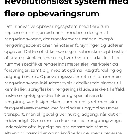
Revolutionsløst system med
flere opbevaringsrum
Det innovative opbevaringssystem med flere rum
repræsenterer hjørnestenen i moderne designs af
rengøringsvogne, der transformerer måden, hvorpå
rengøringsoperationer håndterer forsyninger og udfører
opgaver. Dette sofistikerede organisationskoncept består
af strategisk placerede rum, hvor hvert er udviklet til at
rumme specifikke rengøringsmaterialer, værktøjer og
forsyninger, samtidig med at optimal vægtfordeling og
adgang bevares. Opbevaringssystemet i en kommerciel
rengøringsvogn inkluderer typisk dedikerede pladser til
kemikalier, sprayflasker, rengøringsklude, sække til affald,
friske sengetøj, gæsteartikler og specialiserede
rengøringsværktøjer. Hvert rum er udstyret med sikre
fastgørelsessystemer, der forhindrer udgydning under
transport, men alligevel giver hurtig adgang, når det er
nødvendigt. Øvre rum i en kommerciel rengøringsvogn
indeholder ofte hyppigt brugte genstande såsom
altrengøringsmidler og mikrofiberklude, mens nederste