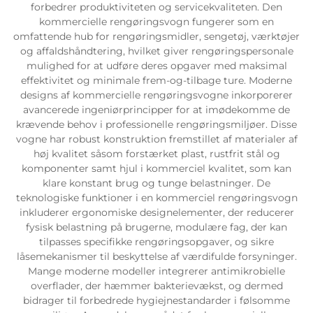
forbedrer produktiviteten og servicekvaliteten. Den
kommercielle rengøringsvogn fungerer som en
omfattende hub for rengøringsmidler, sengetøj, værktøjer
og affaldshåndtering, hvilket giver rengøringspersonale
mulighed for at udføre deres opgaver med maksimal
effektivitet og minimale frem-og-tilbage ture. Moderne
designs af kommercielle rengøringsvogne inkorporerer
avancerede ingeniørprincipper for at imødekomme de
krævende behov i professionelle rengøringsmiljøer. Disse
vogne har robust konstruktion fremstillet af materialer af
høj kvalitet såsom forstærket plast, rustfrit stål og
komponenter samt hjul i kommerciel kvalitet, som kan
klare konstant brug og tunge belastninger. De
teknologiske funktioner i en kommerciel rengøringsvogn
inkluderer ergonomiske designelementer, der reducerer
fysisk belastning på brugerne, modulære fag, der kan
tilpasses specifikke rengøringsopgaver, og sikre
låsemekanismer til beskyttelse af værdifulde forsyninger.
Mange moderne modeller integrerer antimikrobielle
overflader, der hæmmer bakterievækst, og dermed
bidrager til forbedrede hygiejnestandarder i følsomme