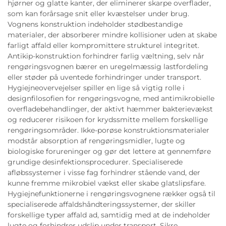
hjørner og glatte kanter, der eliminerer skarpe overflader,
som kan forårsage snit eller kvæstelser under brug.
Vognens konstruktion indeholder stødbestandige
materialer, der absorberer mindre kollisioner uden at skabe
farligt affald eller kompromittere strukturel integritet.
Antikip-konstruktion forhindrer farlig væltning, selv når
rengøringsvognen bærer en uregelmæssig lastfordeling
eller støder på uventede forhindringer under transport.
Hygiejneovervejelser spiller en lige så vigtig rolle i
designfilosofien for rengøringsvogne, med antimikrobielle
overfladebehandlinger, der aktivt hæmmer bakterievækst
og reducerer risikoen for krydssmitte mellem forskellige
rengøringsområder. Ikke-porøse konstruktionsmaterialer
modstår absorption af rengøringsmidler, lugte og
biologiske forureninger og gør det lettere at gennemføre
grundige desinfektionsprocedurer. Specialiserede
afløbssystemer i visse fag forhindrer stående vand, der
kunne fremme mikrobiel vækst eller skabe glatslipsfare.
Hygiejnefunktionerne i rengøringsvognene rækker også til
specialiserede affaldshåndteringssystemer, der skiller
forskellige typer affald ad, samtidig med at de indeholder
lugte og forhindrer udslip under transport. Sikre