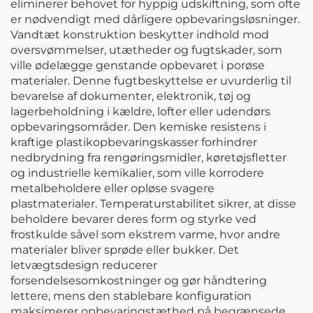
eliminerer behovet for hyppig udskiftning, som ofte
er nødvendigt med dårligere opbevaringsløsninger.
Vandtæt konstruktion beskytter indhold mod
oversvømmelser, utætheder og fugtskader, som
ville ødelægge genstande opbevaret i porøse
materialer. Denne fugtbeskyttelse er uvurderlig til
bevarelse af dokumenter, elektronik, tøj og
lagerbeholdning i kældre, lofter eller udendørs
opbevaringsområder. Den kemiske resistens i
kraftige plastikopbevaringskasser forhindrer
nedbrydning fra rengøringsmidler, køretøjsfletter
og industrielle kemikalier, som ville korrodere
metalbeholdere eller opløse svagere
plastmaterialer. Temperaturstabilitet sikrer, at disse
beholdere bevarer deres form og styrke ved
frostkulde såvel som ekstrem varme, hvor andre
materialer bliver sprøde eller bukker. Det
letvægtsdesign reducerer
forsendelsesomkostninger og gør håndtering
lettere, mens den stablebare konfiguration
maksimerer opbevaringstæthed på begrænsede