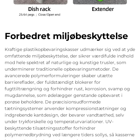
Forbedret miljøbeskyttelse
Kraftige plastikopbevaringskasser udmærker sig ved at yde
omfattende miljøbeskyttelse, der sikrer værdifulde indhold
mod hele spektret af naturlige og kunstige trusler, som
underminerer traditionelle opbevaringsmetoder. De
avancerede polymerformuleringer skaber utætte
barriereflader, der fuldstændigt blokerer for
fugttiltrængning og forhindrer rust, korrosion, svamp og
mugdannelse, som ødelægger genstande opbevaret i
porøse beholdere. De præcisionsudformede
tætningsystemer anvender kompressionstætninger og
indgrebende kantdesign, der bevarer vandtæthed, selv
under trykforskelle og temperaturvariationer. UV-
beskyttende tilsætningsstoffer forhindrer
polymernedbrydning ved længere tiders sollys, så kasserne