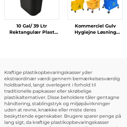
10 Gal/ 39 Ltr
Kommerciel Gulv
Rektangulær Plast
Hygiejne Løsning
Affaldsbeholder
Rengøringsvogn Klem
Papirkurv,
Vandspand Vrid Mop
Polypropylæn, Sort,
Trolley
JA3036
Kraftige plastikopbevaringskasser yder
ekstraordinær værdi gennem bemærkelsesværdig
holdbarhed, langt overlegent i forhold til
traditionelle papkasser eller skrøbelige
plastikalternativer. Disse beholdere tåler gentagne
håndtering, stablingstryk og miljøpåvirkninger
uden at revne, knække eller miste deres
beskyttende egenskaber. Brugere sparer penge på
lang sigt, da kraftige plastikopbevaringskasser