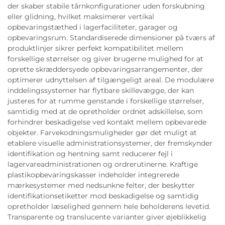
der skaber stabile tårnkonfigurationer uden forskubning
eller glidning, hvilket maksimerer vertikal
opbevaringstæthed i lagerfaciliteter, garager og
opbevaringsrum. Standardiserede dimensioner på tværs af
produktlinjer sikrer perfekt kompatibilitet mellem
forskellige størrelser og giver brugerne mulighed for at
oprette skræddersyede opbevaringsarrangementer, der
optimerer udnyttelsen af tilgængeligt areal. De modulære
inddelingssystemer har flytbare skillevægge, der kan
justeres for at rumme genstande i forskellige størrelser,
samtidig med at de opretholder ordnet adskillelse, som
forhindrer beskadigelse ved kontakt mellem opbevarede
objekter. Farvekodningsmuligheder gør det muligt at
etablere visuelle administrationsystemer, der fremskynder
identifikation og hentning samt reducerer fejl i
lagervareadministrationen og ordrerutinerne. Kraftige
plastikopbevaringskasser indeholder integrerede
mærkesystemer med nedsunkne felter, der beskytter
identifikationsetiketter mod beskadigelse og samtidig
opretholder læselighed gennem hele beholderens levetid.
Transparente og translucente varianter giver øjeblikkelig