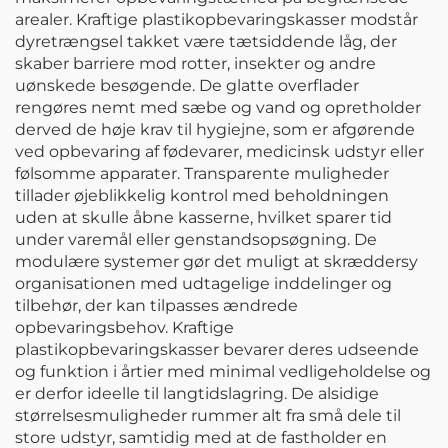
arealer. Kraftige plastikopbevaringskasser modstår
dyretrængsel takket være tætsiddende låg, der
skaber barriere mod rotter, insekter og andre
uønskede besøgende. De glatte overflader
rengøres nemt med sæbe og vand og opretholder
derved de høje krav til hygiejne, som er afgørende
ved opbevaring af fødevarer, medicinsk udstyr eller
følsomme apparater. Transparente muligheder
tillader øjeblikkelig kontrol med beholdningen
uden at skulle åbne kasserne, hvilket sparer tid
under varemål eller genstandsopsøgning. De
modulære systemer gør det muligt at skræddersy
organisationen med udtagelige inddelinger og
tilbehør, der kan tilpasses ændrede
opbevaringsbehov. Kraftige
plastikopbevaringskasser bevarer deres udseende
og funktion i årtier med minimal vedligeholdelse og
er derfor ideelle til langtidslagring. De alsidige
størrelsesmuligheder rummer alt fra små dele til
store udstyr, samtidig med at de fastholder en