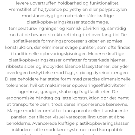
levere uovertruffen holdbarhed og funktionalitet.
Fremstillet af højtydende polyethylen eller polypropylen
modstandsdygtige materialer tåler kraftige
plastikopbevaringskasser støddamage,
temperatursvingninger og kemisk påvirkning, samtidig
med at de bevarer strukturel integritet over lang tid. De
sofistikerede formningsprocesser skaber en sømløs
konstruktion, der eliminerer svage punkter, som ofte findes
i traditionelle opbevaringsløsninger. Moderne kraftige
plastikopbevaringskasser omfatter forstærkede hjørner,
ribbeste sider og indbyrdes låsende låsesystemer, der yder
overlegen beskyttelse mod fugt, støv og dyreindtrængen.
Disse beholdere har stabelform med præcise dimensionelle
tolerancer, hvilket maksimerer opbevaringseffektiviteten i
lagerhuse, garager, skabe og fragtfaciliteter. De
ergonomiske håndtag og lette konstruktion gør det nemt
at transportere dem, trods deres imponerende bæreevne.
Mange modeller omfatter transparente eller translucente
paneler, der tillader visuel vareoptælling uden at åbne
beholderne. Avancerede kraftige plastikopbevaringskasser
inkluderer ofte modulære systemer med kompatible