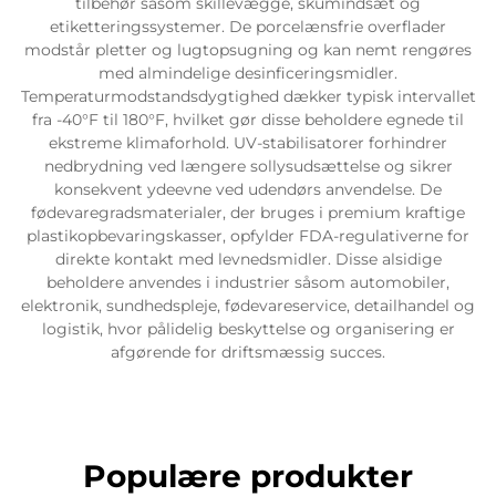
tilbehør såsom skillevægge, skumindsæt og
etiketteringssystemer. De porcelænsfrie overflader
modstår pletter og lugtopsugning og kan nemt rengøres
med almindelige desinficeringsmidler.
Temperaturmodstandsdygtighed dækker typisk intervallet
fra -40°F til 180°F, hvilket gør disse beholdere egnede til
ekstreme klimaforhold. UV-stabilisatorer forhindrer
nedbrydning ved længere sollysudsættelse og sikrer
konsekvent ydeevne ved udendørs anvendelse. De
fødevaregradsmaterialer, der bruges i premium kraftige
plastikopbevaringskasser, opfylder FDA-regulativerne for
direkte kontakt med levnedsmidler. Disse alsidige
beholdere anvendes i industrier såsom automobiler,
elektronik, sundhedspleje, fødevareservice, detailhandel og
logistik, hvor pålidelig beskyttelse og organisering er
afgørende for driftsmæssig succes.
Populære produkter