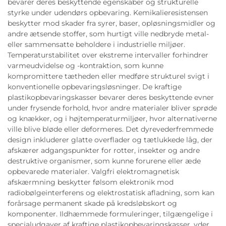
bevarer deres beskyttende egenskaber og strukturelle
styrke under udendørs opbevaring. Kemikalieresistensen
beskytter mod skader fra syrer, baser, opløsningsmidler og
andre ætsende stoffer, som hurtigt ville nedbryde metal-
eller sammensatte beholdere i industrielle miljøer.
Temperaturstabilitet over ekstreme intervaller forhindrer
varmeudvidelse og -kontraktion, som kunne
kompromittere tætheden eller medføre strukturel svigt i
konventionelle opbevaringsløsninger. De kraftige
plastikopbevaringskasser bevarer deres beskyttende evner
under frysende forhold, hvor andre materialer bliver sprøde
og knækker, og i højtemperaturmiljøer, hvor alternativerne
ville blive bløde eller deformeres. Det dyrevederfremmede
design inkluderer glatte overflader og tætlukkede låg, der
afskærer adgangspunkter for rotter, insekter og andre
destruktive organismer, som kunne forurene eller æde
opbevarede materialer. Valgfri elektromagnetisk
afskærmning beskytter følsom elektronik mod
radiobølgeinterferens og elektrostatisk afladning, som kan
forårsage permanent skade på kredsløbskort og
komponenter. Ildhæmmede formuleringer, tilgængelige i
specialudgaver af kraftige plastikopbevaringskasser, yder