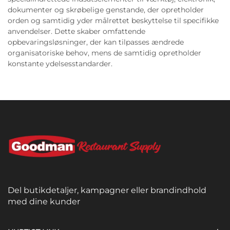
dokumenter og skrøbelige genstande, der opretholder
orden og samtidig yder målrettet beskyttelse til specifikke
anvendelser. Dette skaber omfattende
opbevaringsløsninger, der kan tilpasses ændrede
organisatoriske behov, mens de samtidig opretholder
konstante ydelsesstandarder.
Del butikdetaljer, kampagner eller brandindhold
med dine kunder