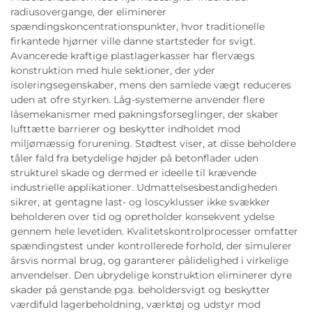
radiusovergange, der eliminerer
spændingskoncentrationspunkter, hvor traditionelle
firkantede hjørner ville danne startsteder for svigt.
Avancerede kraftige plastlagerkasser har flervægs
konstruktion med hule sektioner, der yder
isoleringsegenskaber, mens den samlede vægt reduceres
uden at ofre styrken. Låg-systemerne anvender flere
låsemekanismer med pakningsforseglinger, der skaber
lufttætte barrierer og beskytter indholdet mod
miljømæssig forurening. Stødtest viser, at disse beholdere
tåler fald fra betydelige højder på betonflader uden
strukturel skade og dermed er ideelle til krævende
industrielle applikationer. Udmattelsesbestandigheden
sikrer, at gentagne last- og loscyklusser ikke svækker
beholderen over tid og opretholder konsekvent ydelse
gennem hele levetiden. Kvalitetskontrolprocesser omfatter
spændingstest under kontrollerede forhold, der simulerer
årsvis normal brug, og garanterer pålidelighed i virkelige
anvendelser. Den ubrydelige konstruktion eliminerer dyre
skader på genstande pga. beholdersvigt og beskytter
værdifuld lagerbeholdning, værktøj og udstyr mod