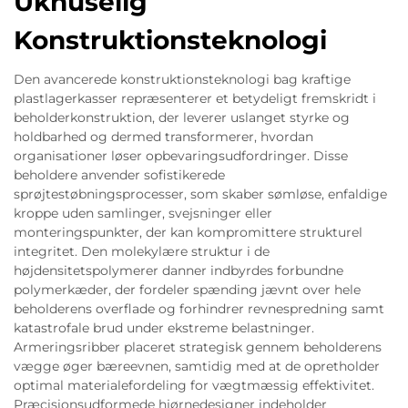
Uknuselig
Konstruktionsteknologi
Den avancerede konstruktionsteknologi bag kraftige
plastlagerkasser repræsenterer et betydeligt fremskridt i
beholderkonstruktion, der leverer uslanget styrke og
holdbarhed og dermed transformerer, hvordan
organisationer løser opbevaringsudfordringer. Disse
beholdere anvender sofistikerede
sprøjtestøbningsprocesser, som skaber sømløse, enfaldige
kroppe uden samlinger, svejsninger eller
monteringspunkter, der kan kompromittere strukturel
integritet. Den molekylære struktur i de
højdensitetspolymerer danner indbyrdes forbundne
polymerkæder, der fordeler spænding jævnt over hele
beholderens overflade og forhindrer revnespredning samt
katastrofale brud under ekstreme belastninger.
Armeringsribber placeret strategisk gennem beholderens
vægge øger bæreevnen, samtidig med at de opretholder
optimal materialefordeling for vægtmæssig effektivitet.
Præcisionsudformede hjørnedesigner indeholder