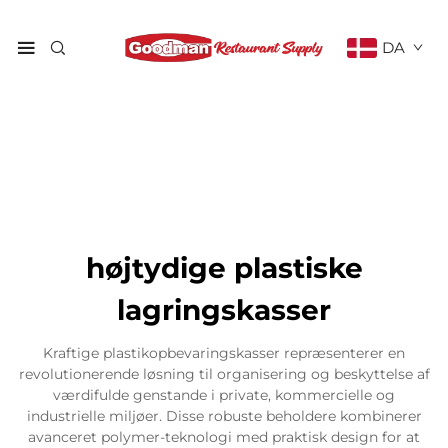
DA
højtydige plastiske
lagringskasser
Kraftige plastikopbevaringskasser repræsenterer en
revolutionerende løsning til organisering og beskyttelse af
værdifulde genstande i private, kommercielle og
industrielle miljøer. Disse robuste beholdere kombinerer
avanceret polymer-teknologi med praktisk design for at