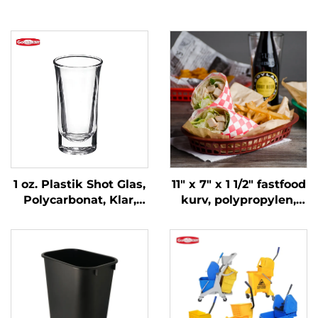
1 oz. Plastik Shot Glas,
11" x 7" x 1 1/2" fastfood
Polycarbonat, Klar,
kurv, polypropylen,
DR3037
brun, SE3018BN