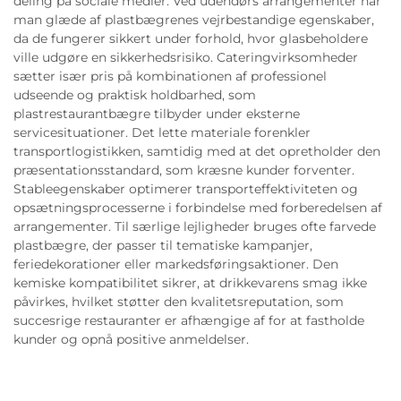
deling på sociale medier. Ved udendørs arrangementer har
man glæde af plastbægrenes vejrbestandige egenskaber,
da de fungerer sikkert under forhold, hvor glasbeholdere
ville udgøre en sikkerhedsrisiko. Cateringvirksomheder
sætter især pris på kombinationen af professionel
udseende og praktisk holdbarhed, som
plastrestaurantbægre tilbyder under eksterne
servicesituationer. Det lette materiale forenkler
transportlogistikken, samtidig med at det opretholder den
præsentationsstandard, som kræsne kunder forventer.
Stableegenskaber optimerer transporteffektiviteten og
opsætningsprocesserne i forbindelse med forberedelsen af
arrangementer. Til særlige lejligheder bruges ofte farvede
plastbægre, der passer til tematiske kampanjer,
feriedekorationer eller markedsføringsaktioner. Den
kemiske kompatibilitet sikrer, at drikkevarens smag ikke
påvirkes, hvilket støtter den kvalitetsreputation, som
succesrige restauranter er afhængige af for at fastholde
kunder og opnå positive anmeldelser.