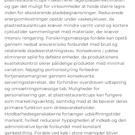
og gør det muligt for virksomheder at holde større lagre
inden for eksisterende pladsbegrænsninger. Reducerede
energiomkostninger opstår under vaskesykluser, da
plastrestaurantcups kræver mindre varmt vand og kortere
cyklustider sammenlignet med materialer, der kræver
intensiv rengøring. Forsikringsmæssige fordele kan opstå
gennem nedsat ansvarsrisiko forbundet med brud og
relaterede skadeserstatningskrav. Konsekvens i ydelse
eliminerer spild fra defekte enheder, da produktionens
kvalitetskontrol sikrer pålidelige produkter med minimal
variation. Nøjagtig portionsstyring forbedrer
fortjenestemarginer gennem konsekvente
serveringsstørrelser, der forhindrer overdreven udtapning
og omsætningsmæssige tab. Muligheder for
personalisering gør, at plastrestaurantcups kan fungere
som marketingværktøj, samtidig med at de bevarer deres
primære funktion som drikkevarebeholder.
Holdbarhedsegenskaberne forlænger udskiftningstider
markant, hvilket reducerer hyppigheden af indkøb og den
administrative byrde forbundet med konstant
genbestilling. Fordele ved køb i store mængder bliver