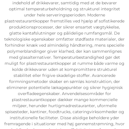
indehold af drikkevarer, samtidig med at de bevarer
optimal temperaturbeholdning og strukturel integritet
under hele serveringsperioden. Moderne
plastrestaurantkopper fremstilles ved hjælp af sofistikerede
produktionsprocesser, der sikrer ensartet vægtykkelse,
glatte kantafslutninger og pålidelige rumfangsmål. De
teknologiske egenskaber omfatter stødfaste materialer, der
forhindrer knæk ved almindelig håndtering, mens specielle
polymerblandinger giver klarhed, der kan sammenlignes
med glasalternativer. Temperaturbestandighed gør det
muligt for plastrestaurantkopper at rumme både varme og
kolde drikkevarer uden at kompromittere strukturel
stabilitet eller frigive skadelige stoffer. Avancerede
formningsmetoder skaber en sømløs konstruktion, der
eliminerer potentielle lækagepunkter og sikrer hygiejnisk
overfladeegenskaber. Anvendelsesområder for
plastrestaurantkopper dækker mange kommercielle
miljøer, herunder hurtigmadrestauranter, uformelle
spisesteder, kantiner, foodtrucks, cateringvirksomheder og
institutionelle faciliteter. Disse alsidige beholdere yder
fremragende i situationer med høj gennemstrømning, hvor