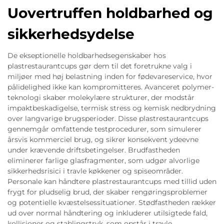
Uovertruffen holdbarhed og
sikkerhedsydelse
De ekseptionelle holdbarhedsegenskaber hos
plastrestaurantcups gør dem til det foretrukne valg i
miljøer med høj belastning inden for fødevareservice, hvor
pålidelighed ikke kan kompromitteres. Avanceret polymer-
teknologi skaber molekylære strukturer, der modstår
impaktbeskadigelse, termisk stress og kemisk nedbrydning
over langvarige brugsperioder. Disse plastrestaurantcups
gennemgår omfattende testprocedurer, som simulerer
årsvis kommerciel brug, og sikrer konsekvent ydeevne
under krævende driftsbetingelser. Brudfastheden
eliminerer farlige glasfragmenter, som udgør alvorlige
sikkerhedsrisici i travle køkkener og spiseområder.
Personale kan håndtere plastrestaurantcups med tillid uden
frygt for pludselig brud, der skaber rengøringsproblemer
og potentielle kvæstelsessituationer. Stødfastheden rækker
ud over normal håndtering og inkluderer utilsigtede fald,
kollisioner og stablingstryk, som opstår i travle