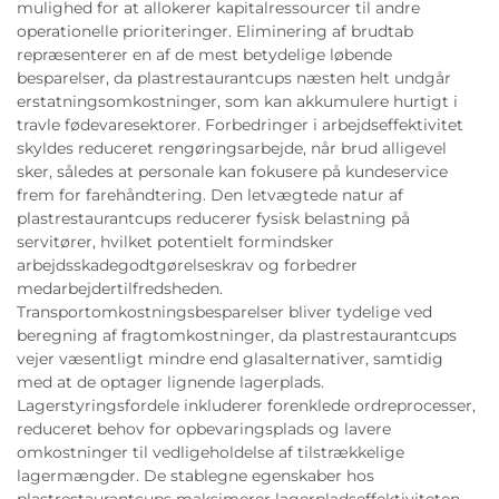
mulighed for at allokerer kapitalressourcer til andre
operationelle prioriteringer. Eliminering af brudtab
repræsenterer en af de mest betydelige løbende
besparelser, da plastrestaurantcups næsten helt undgår
erstatningsomkostninger, som kan akkumulere hurtigt i
travle fødevaresektorer. Forbedringer i arbejdseffektivitet
skyldes reduceret rengøringsarbejde, når brud alligevel
sker, således at personale kan fokusere på kundeservice
frem for farehåndtering. Den letvægtede natur af
plastrestaurantcups reducerer fysisk belastning på
servitører, hvilket potentielt formindsker
arbejdsskadegodtgørelseskrav og forbedrer
medarbejdertilfredsheden.
Transportomkostningsbesparelser bliver tydelige ved
beregning af fragtomkostninger, da plastrestaurantcups
vejer væsentligt mindre end glasalternativer, samtidig
med at de optager lignende lagerplads.
Lagerstyringsfordele inkluderer forenklede ordreprocesser,
reduceret behov for opbevaringsplads og lavere
omkostninger til vedligeholdelse af tilstrækkelige
lagermængder. De stablegne egenskaber hos
plastrestaurantcups maksimerer lagerpladseffektiviteten