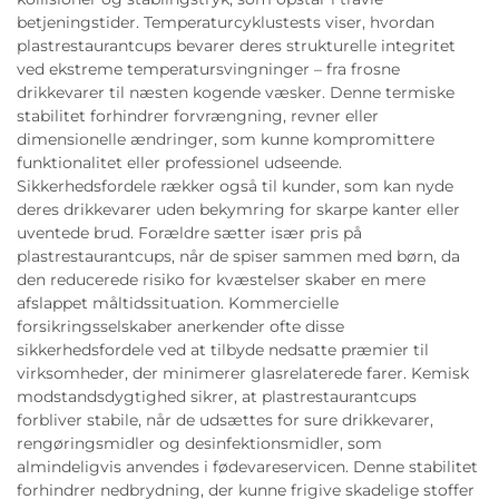
betjeningstider. Temperaturcyklustests viser, hvordan
plastrestaurantcups bevarer deres strukturelle integritet
ved ekstreme temperatursvingninger – fra frosne
drikkevarer til næsten kogende væsker. Denne termiske
stabilitet forhindrer forvrængning, revner eller
dimensionelle ændringer, som kunne kompromittere
funktionalitet eller professionel udseende.
Sikkerhedsfordele rækker også til kunder, som kan nyde
deres drikkevarer uden bekymring for skarpe kanter eller
uventede brud. Forældre sætter især pris på
plastrestaurantcups, når de spiser sammen med børn, da
den reducerede risiko for kvæstelser skaber en mere
afslappet måltidssituation. Kommercielle
forsikringsselskaber anerkender ofte disse
sikkerhedsfordele ved at tilbyde nedsatte præmier til
virksomheder, der minimerer glasrelaterede farer. Kemisk
modstandsdygtighed sikrer, at plastrestaurantcups
forbliver stabile, når de udsættes for sure drikkevarer,
rengøringsmidler og desinfektionsmidler, som
almindeligvis anvendes i fødevareservicen. Denne stabilitet
forhindrer nedbrydning, der kunne frigive skadelige stoffer