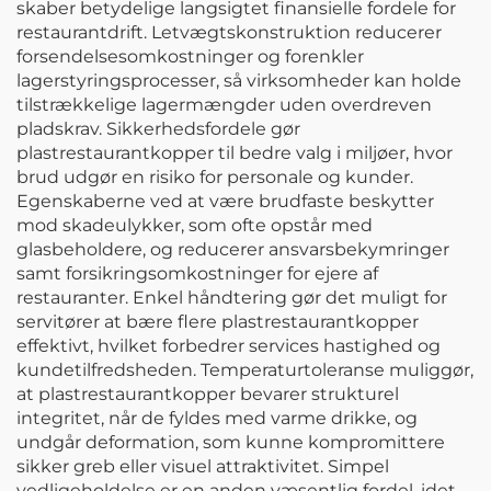
skaber betydelige langsigtet finansielle fordele for
restaurantdrift. Letvægtskonstruktion reducerer
forsendelsesomkostninger og forenkler
lagerstyringsprocesser, så virksomheder kan holde
tilstrækkelige lagermængder uden overdreven
pladskrav. Sikkerhedsfordele gør
plastrestaurantkopper til bedre valg i miljøer, hvor
brud udgør en risiko for personale og kunder.
Egenskaberne ved at være brudfaste beskytter
mod skadeulykker, som ofte opstår med
glasbeholdere, og reducerer ansvarsbekymringer
samt forsikringsomkostninger for ejere af
restauranter. Enkel håndtering gør det muligt for
servitører at bære flere plastrestaurantkopper
effektivt, hvilket forbedrer services hastighed og
kundetilfredsheden. Temperaturtoleranse muliggør,
at plastrestaurantkopper bevarer strukturel
integritet, når de fyldes med varme drikke, og
undgår deformation, som kunne kompromittere
sikker greb eller visuel attraktivitet. Simpel
vedligeholdelse er en anden væsentlig fordel, idet