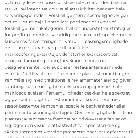
optimal ydeevne uanset drikkevaretype, idet den bevarer
strukturel integritet og visuel attraktivitet gennem hele
serveringsperioden. Forskellige størrelsesmuligheder gør
det muligt at nøje kontrollere portioner på tværs af
forskellige menukategorier, hvilket understøtter strategier
for profitoptimering, samtidig med at man imødekommer
kundernes forventninger til værdi. Tilpasningsmuligheder
gør plastrestaurantbægre til kraftfulde
markedsføringsværktøjer, der styrker brandidentitet
gennem logointegration, farvekoordinering og
designelementer, der supplerer restaurantens samlede
estetik. Printkvaliteten på moderne plastrestaurantbægre
kan måle sig med traditionelle reklamematerialer og giver
samtidig kontinuerlig brandeksponering gennem hele
måltidsoplevelsen. Farvemuligheder dækker hele spektret
og gør det muligt for restauranter at koordinere med
sæsonbestemte kampanjer, specielle begivenheder eller
permanente brandingstrategier. Gennemsigtigheden i klare
plastrestaurantbægre fremhæver drikkevarens farver og
lag, øger den visuelle attraktivitet for specialdrikke og
skaber Instagram-værdige præsentationer, der opfordrer til