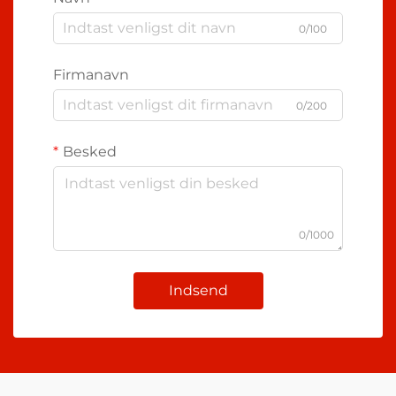
0/100
Firmanavn
0/200
Besked
0/1000
Indsend