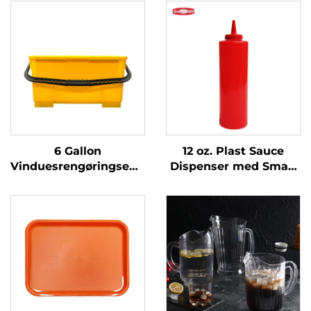
6 Gallon
12 oz. Plast Sauce
Vinduesrengøringsemd
Dispenser med Smalt
med Siev,
Mundstykke,
Polypropylen, Gul,
Polyethylen, Rød
JA3008YE