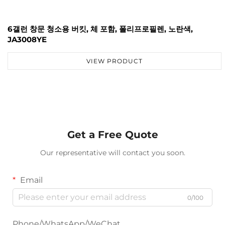
6갤런 창문 청소용 버킷, 체 포함, 폴리프로필렌, 노란색,
JA3008YE
VIEW PRODUCT
Get a Free Quote
Our representative will contact you soon.
Email
0/100
Phone/WhatsApp/WeChat