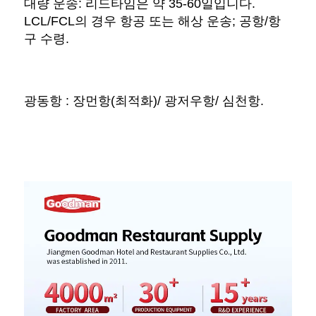
대량 운송: 리드타임은 약 35-60일입니다. 
LCL/FCL의 경우 항공 또는 해상 운송; 공항/항
구 수령. 
광동항 : 장먼항(최적화)/ 광저우항/ 심천항. 