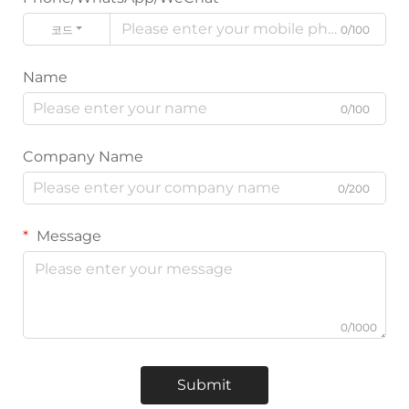
코드
0/100
Name
0/100
Company Name
0/200
Message
0/1000
Submit