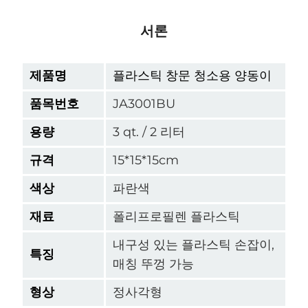
서론
제품명
플라스틱 창문 청소용 양동이
품목번호
JA3001BU
용량
3 qt. / 2 리터
규격
15*15*15cm
색상
파란색
재료
폴리프로필렌 플라스틱
내구성 있는 플라스틱 손잡이,
특징
매칭 뚜껑 가능
형상
정사각형