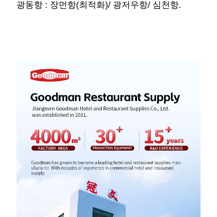
광동항 : 장먼항(최적화)/ 광저우항/ 심천항. 