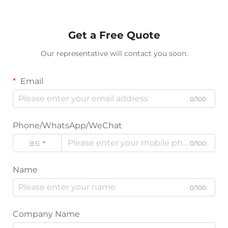
Get a Free Quote
Our representative will contact you soon.
Email
0/100
Phone/WhatsApp/WeChat
코드
0/100
Name
0/100
Company Name