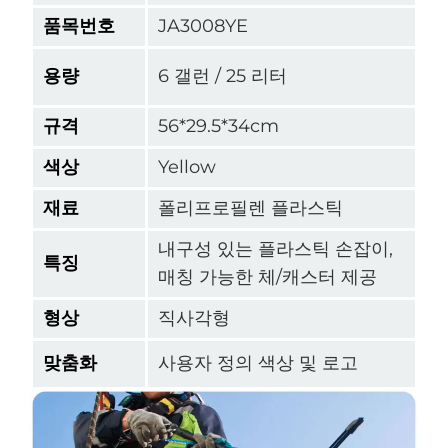
품목번호
JA3008YE
용량
6 갤런 / 25 리터
규격
56*29.5*34cm
색상
Yellow
재료
폴리프로필렌 플라스틱
내구성 있는 플라스틱 손잡이,
특징
매칭 가능한 체/캐스터 제공
형상
직사각형
맞춤화
사용자 정의 색상 및 로고