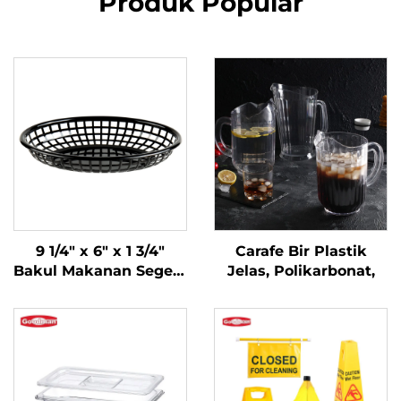
Produk Popular
9 1/4" x 6" x 1 3/4"
Carafe Bir Plastik
Bakul Makanan Segera
Jelas, Polikarbonat,
Bujur, Polipropilena,
Hitam, SE3017BK