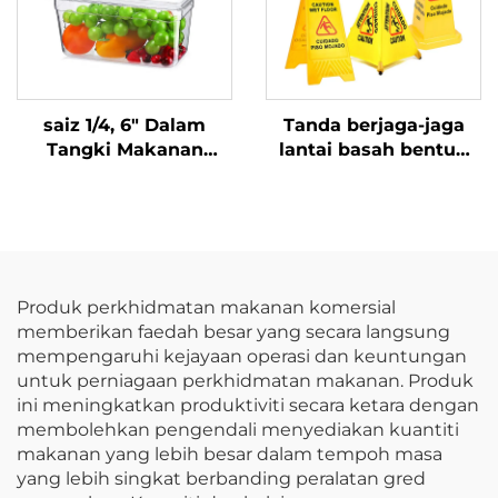
saiz 1/4, 6" Dalam
Tanda berjaga-jaga
Tangki Makanan
lantai basah bentuk
Plastik dengan
kon pop-up kuning
Penutup,
gantung bekalan
Polikarbonat, Jelas,
pembersihan awam
FP3015
dalaman
Produk perkhidmatan makanan komersial
memberikan faedah besar yang secara langsung
mempengaruhi kejayaan operasi dan keuntungan
untuk perniagaan perkhidmatan makanan. Produk
ini meningkatkan produktiviti secara ketara dengan
membolehkan pengendali menyediakan kuantiti
makanan yang lebih besar dalam tempoh masa
yang lebih singkat berbanding peralatan gred