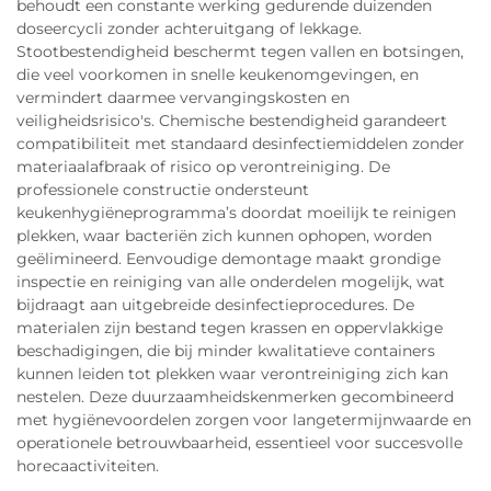
behoudt een constante werking gedurende duizenden
doseercycli zonder achteruitgang of lekkage.
Stootbestendigheid beschermt tegen vallen en botsingen,
die veel voorkomen in snelle keukenomgevingen, en
vermindert daarmee vervangingskosten en
veiligheidsrisico's. Chemische bestendigheid garandeert
compatibiliteit met standaard desinfectiemiddelen zonder
materiaalafbraak of risico op verontreiniging. De
professionele constructie ondersteunt
keukenhygiëneprogramma’s doordat moeilijk te reinigen
plekken, waar bacteriën zich kunnen ophopen, worden
geëlimineerd. Eenvoudige demontage maakt grondige
inspectie en reiniging van alle onderdelen mogelijk, wat
bijdraagt aan uitgebreide desinfectieprocedures. De
materialen zijn bestand tegen krassen en oppervlakkige
beschadigingen, die bij minder kwalitatieve containers
kunnen leiden tot plekken waar verontreiniging zich kan
nestelen. Deze duurzaamheidskenmerken gecombineerd
met hygiënevoordelen zorgen voor langetermijnwaarde en
operationele betrouwbaarheid, essentieel voor succesvolle
horecaactiviteiten.