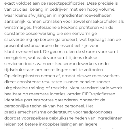
exact voldoet aan de receptspecificaties. Deze precisie is
van cruciaal belang in bedrijven met een hoog volume,
waar kleine afwijkingen in ingrediëntenhoeveelheden
aanzienlijk kunnen uitmaken voor zowel smaakprofielen als
winstmarges. Professionele keukens profiteren van de
constante doseerwerking die een eenvormige
sausverdeling op borden garandeert, wat bijdraagt aan de
presentatiestandaarden die essentieel zijn voor
klanttevredenheid. De gecontroleerde stroom voorkomt
overgieten, wat vaak voorkomt tijdens drukke
serviceperiodes wanneer keukenmedewerkers onder
tijdsdruk staan om bestellingen snel te voltooien.
Opleidingskosten nemen af, omdat nieuwe medewerkers
direct consistente resultaten kunnen behalen zonder
uitgebreide training of toezicht. Menustandardisatie wordt
haalbaar op meerdere locaties, omdat FIFO-spicflessen
identieke portiegroottes garanderen, ongeacht de
persoonlijke techniek van het personeel. Het
precisiemechanisme ondersteunt voorraadprognoses
doordat voorspelbare gebruikssnelheden van ingrediënten
leiden tot betere inkoopbeslissingen en lagere