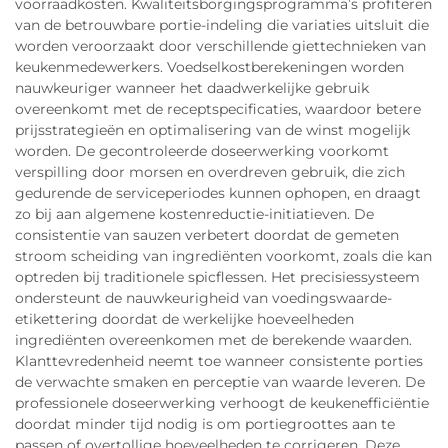
voorraadkosten. Kwaliteitsborgingsprogramma’s profiteren
van de betrouwbare portie-indeling die variaties uitsluit die
worden veroorzaakt door verschillende giettechnieken van
keukenmedewerkers. Voedselkostberekeningen worden
nauwkeuriger wanneer het daadwerkelijke gebruik
overeenkomt met de receptspecificaties, waardoor betere
prijsstrategieën en optimalisering van de winst mogelijk
worden. De gecontroleerde doseerwerking voorkomt
verspilling door morsen en overdreven gebruik, die zich
gedurende de serviceperiodes kunnen ophopen, en draagt
zo bij aan algemene kostenreductie-initiatieven. De
consistentie van sauzen verbetert doordat de gemeten
stroom scheiding van ingrediënten voorkomt, zoals die kan
optreden bij traditionele spicflessen. Het precisiessysteem
ondersteunt de nauwkeurigheid van voedingswaarde-
etikettering doordat de werkelijke hoeveelheden
ingrediënten overeenkomen met de berekende waarden.
Klanttevredenheid neemt toe wanneer consistente porties
de verwachte smaken en perceptie van waarde leveren. De
professionele doseerwerking verhoogt de keukenefficiëntie
doordat minder tijd nodig is om portiegroottes aan te
passen of overtollige hoeveelheden te corrigeren. Deze