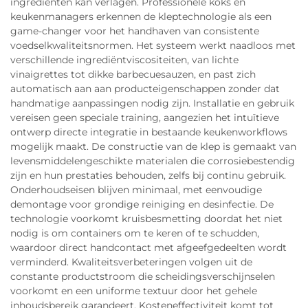
ingrediënten kan verlagen. Professionele koks en
keukenmanagers erkennen de kleptechnologie als een
game-changer voor het handhaven van consistente
voedselkwaliteitsnormen. Het systeem werkt naadloos met
verschillende ingrediëntviscositeiten, van lichte
vinaigrettes tot dikke barbecuesauzen, en past zich
automatisch aan aan producteigenschappen zonder dat
handmatige aanpassingen nodig zijn. Installatie en gebruik
vereisen geen speciale training, aangezien het intuïtieve
ontwerp directe integratie in bestaande keukenworkflows
mogelijk maakt. De constructie van de klep is gemaakt van
levensmiddelengeschikte materialen die corrosiebestendig
zijn en hun prestaties behouden, zelfs bij continu gebruik.
Onderhoudseisen blijven minimaal, met eenvoudige
demontage voor grondige reiniging en desinfectie. De
technologie voorkomt kruisbesmetting doordat het niet
nodig is om containers om te keren of te schudden,
waardoor direct handcontact met afgeefgedeelten wordt
verminderd. Kwaliteitsverbeteringen volgen uit de
constante productstroom die scheidingsverschijnselen
voorkomt en een uniforme textuur door het gehele
inhoudsbereik garandeert. Kosteneffectiviteit komt tot