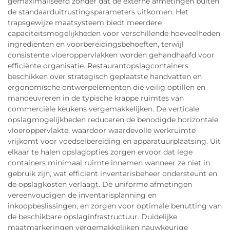
gemaximaliseerd zonder dat de externe afmetingen buiten
de standaarduitrustingsparameters uitkomen. Het
trapsgewijze maatsysteem biedt meerdere
capaciteitsmogelijkheden voor verschillende hoeveelheden
ingrediënten en voorbereidingsbehoeften, terwijl
consistente vloeroppervlakken worden gehandhaafd voor
efficiënte organisatie. Restaurantopslagcontainers
beschikken over strategisch geplaatste handvatten en
ergonomische ontwerpelementen die veilig optillen en
manoeuvreren in de typische krappe ruimtes van
commerciële keukens vergemakkelijken. De verticale
opslagmogelijkheden reduceren de benodigde horizontale
vloeroppervlakte, waardoor waardevolle werkruimte
vrijkomt voor voedselbereiding en apparatuurplaatsing. Uit
elkaar te halen opslagopties zorgen ervoor dat lege
containers minimaal ruimte innemen wanneer ze niet in
gebruik zijn, wat efficiënt inventarisbeheer ondersteunt en
de opslagkosten verlaagt. De uniforme afmetingen
vereenvoudigen de inventarisplanning en
inkoopbeslissingen, en zorgen voor optimale benutting van
de beschikbare opslaginfrastructuur. Duidelijke
maatmarkeringen vergemakkelijken nauwkeurige