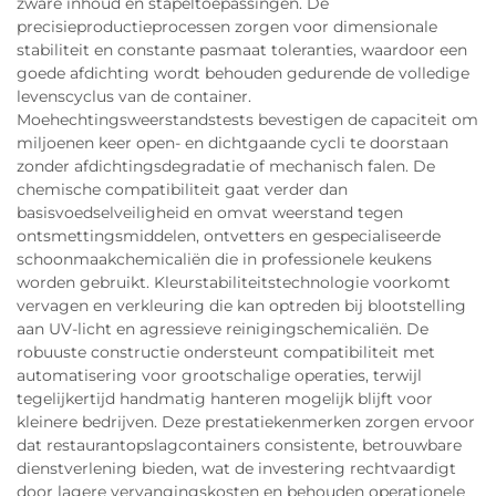
zware inhoud en stapeltoepassingen. De
precisieproductieprocessen zorgen voor dimensionale
stabiliteit en constante pasmaat toleranties, waardoor een
goede afdichting wordt behouden gedurende de volledige
levenscyclus van de container.
Moehechtingsweerstandstests bevestigen de capaciteit om
miljoenen keer open- en dichtgaande cycli te doorstaan
zonder afdichtingsdegradatie of mechanisch falen. De
chemische compatibiliteit gaat verder dan
basisvoedselveiligheid en omvat weerstand tegen
ontsmettingsmiddelen, ontvetters en gespecialiseerde
schoonmaakchemicaliën die in professionele keukens
worden gebruikt. Kleurstabiliteitstechnologie voorkomt
vervagen en verkleuring die kan optreden bij blootstelling
aan UV-licht en agressieve reinigingschemicaliën. De
robuuste constructie ondersteunt compatibiliteit met
automatisering voor grootschalige operaties, terwijl
tegelijkertijd handmatig hanteren mogelijk blijft voor
kleinere bedrijven. Deze prestatiekenmerken zorgen ervoor
dat restaurantopslagcontainers consistente, betrouwbare
dienstverlening bieden, wat de investering rechtvaardigt
door lagere vervangingskosten en behouden operationele