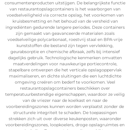
consumentenproducten uitstijgen. De belangrijkste functie
van restaurantopslagcontainers is het waarborgen van
voedselveiligheid via correcte opslag, het voorkomen van
kruisbesmetting en het behoud van de versheid van
ingrediënten gedurende langere periodes. Deze containers
zijn gemaakt van geavanceerde materialen zoals
voedselveilige polycarbonaat, roestvrij staal en BPA-vrije
kunststoffen die bestand zijn tegen vervlekking,
geurabsorptie en chemische afbraak, zelfs bij intensief
dagelijks gebruik. Technologische kenmerken omvatten
maatverdelingen voor nauwkeurige portiecontrole,
stapelbare ontwerpen die het verticale opslagoppervlak
maximaliseren, en dichte sluitingen die een luchtdichte
omgeving creëren om bederf te voorkomen. Veel
restaurantopslagcontainers beschikken over
temperatuurbestendige eigenschappen, waardoor ze veilig
van de vriezer naar de koelkast en naar de
voorbereidingszones kunnen worden verplaatst zonder de
structurele integriteit te schaden. De toepassingen
strekken zich uit over diverse keukenposten, waaronder
voorbereidingszones, loopkoelers, droge opslagruimtes en