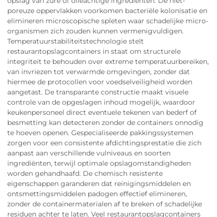
opslag van zure of olieachtige ingrediënten. De niet-
poreuze oppervlakken voorkomen bacteriële kolonisatie en
elimineren microscopische spleten waar schadelijke micro-
organismen zich zouden kunnen vermenigvuldigen.
Temperatuurstabiliteitstechnologie stelt
restaurantopslagcontainers in staat om structurele
integriteit te behouden over extreme temperatuurbereiken,
van invriezen tot verwarmde omgevingen, zonder dat
hiermee de protocollen voor voedselveiligheid worden
aangetast. De transparante constructie maakt visuele
controle van de opgeslagen inhoud mogelijk, waardoor
keukenpersoneel direct eventuele tekenen van bederf of
besmetting kan detecteren zonder de containers onnodig
te hoeven openen. Gespecialiseerde pakkingssystemen
zorgen voor een consistente afdichtingsprestatie die zich
aanpast aan verschillende vulniveaus en soorten
ingrediënten, terwijl optimale opslagomstandigheden
worden gehandhaafd. De chemisch resistente
eigenschappen garanderen dat reinigingsmiddelen en
ontsmettingsmiddelen padogen effectief elimineren,
zonder de containermaterialen af te breken of schadelijke
residuen achter te laten. Veel restaurantopslagcontainers