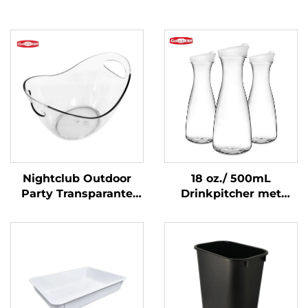
Nightclub Outdoor
18 oz./ 500mL
Party Transparante
Drinkpitcher met
Bar Whiskey
Deksel, Polycarbonaat,
Champagne Emmer
Transparant
Wijn Bier Plastic
IJsemmer