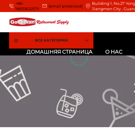
+86-
Building 1, No.27 Yong
[email protected]
18933632575
Jiangmen City , Guan
ВСЕ КАТЕГОРИИ
ДОМАШНЯЯ СТРАНИЦА
О НАС