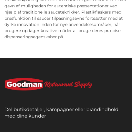
gavn af muligheden for autentiske præsentationer ved
hjælp af traditionelle sauceteknikker. Plastikflaskers med
presfunktion til saucer tilpasningsevne fortsætter med at
dyrke innovation inden for nye anvendelsesområder, når
brugere opdager kreative måder at bruge deres præcise
dispenseringsegenskaber på.
Del butikdetaljer, kampagner eller brandindhold
med dine kunder