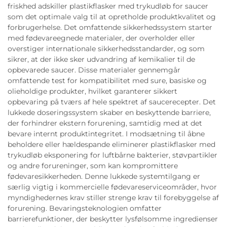
friskhed adskiller plastikflasker med trykudløb for saucer
som det optimale valg til at opretholde produktkvalitet og
forbrugerhelse. Det omfattende sikkerhedssystem starter
med fødevareegnede materialer, der overholder eller
overstiger internationale sikkerhedsstandarder, og som
sikrer, at der ikke sker udvandring af kemikalier til de
opbevarede saucer. Disse materialer gennemgår
omfattende test for kompatibilitet med sure, basiske og
olieholdige produkter, hvilket garanterer sikkert
opbevaring på tværs af hele spektret af saucerecepter. Det
lukkede doseringssystem skaber en beskyttende barriere,
der forhindrer ekstern forurening, samtidig med at det
bevare internt produktintegritet. I modsætning til åbne
beholdere eller hældespande eliminerer plastikflasker med
trykudløb eksponering for luftbårne bakterier, støvpartikler
og andre forureninger, som kan kompromittere
fødevaresikkerheden. Denne lukkede systemtilgang er
særlig vigtig i kommercielle fødevareserviceområder, hvor
myndighedernes krav stiller strenge krav til forebyggelse af
forurening. Bevaringsteknologien omfatter
barrierefunktioner, der beskytter lysfølsomme ingredienser