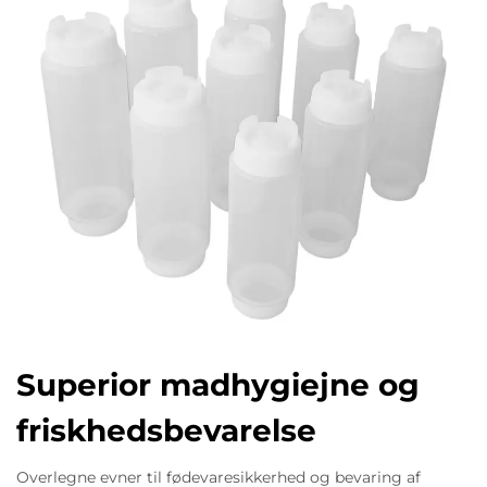
Superior madhygiejne og
friskhedsbevarelse
Overlegne evner til fødevaresikkerhed og bevaring af