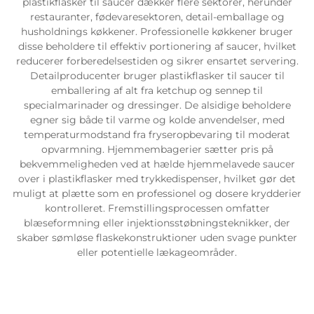
plastikflasker til saucer dækker flere sektorer, herunder
restauranter, fødevaresektoren, detail-emballage og
husholdnings køkkener. Professionelle køkkener bruger
disse beholdere til effektiv portionering af saucer, hvilket
reducerer forberedelsestiden og sikrer ensartet servering.
Detailproducenter bruger plastikflasker til saucer til
emballering af alt fra ketchup og sennep til
specialmarinader og dressinger. De alsidige beholdere
egner sig både til varme og kolde anvendelser, med
temperaturmodstand fra fryseropbevaring til moderat
opvarmning. Hjemmembagerier sætter pris på
bekvemmeligheden ved at hælde hjemmelavede saucer
over i plastikflasker med trykkedispenser, hvilket gør det
muligt at plætte som en professionel og dosere krydderier
kontrolleret. Fremstillingsprocessen omfatter
blæseformning eller injektionsstøbningsteknikker, der
skaber sømløse flaskekonstruktioner uden svage punkter
eller potentielle lækageområder.