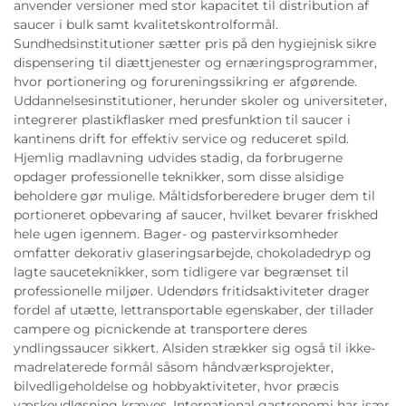
anvender versioner med stor kapacitet til distribution af
saucer i bulk samt kvalitetskontrolformål.
Sundhedsinstitutioner sætter pris på den hygiejnisk sikre
dispensering til diættjenester og ernæringsprogrammer,
hvor portionering og forureningssikring er afgørende.
Uddannelsesinstitutioner, herunder skoler og universiteter,
integrerer plastikflasker med presfunktion til saucer i
kantinens drift for effektiv service og reduceret spild.
Hjemlig madlavning udvides stadig, da forbrugerne
opdager professionelle teknikker, som disse alsidige
beholdere gør mulige. Måltidsforberedere bruger dem til
portioneret opbevaring af saucer, hvilket bevarer friskhed
hele ugen igennem. Bager- og pastervirksomheder
omfatter dekorativ glaseringsarbejde, chokoladedryp og
lagte sauceteknikker, som tidligere var begrænset til
professionelle miljøer. Udendørs fritidsaktiviteter drager
fordel af utætte, lettransportable egenskaber, der tillader
campere og picnickende at transportere deres
yndlingssaucer sikkert. Alsiden strækker sig også til ikke-
madrelaterede formål såsom håndværksprojekter,
bilvedligeholdelse og hobbyaktiviteter, hvor præcis
væskeudløsning kræves. International gastronomi har især