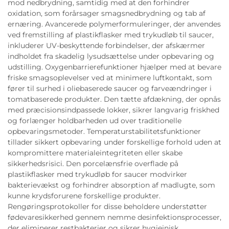
mod nedbrydning, samtidig med at den forhindrer
oxidation, som forårsager smagsnedbrydning og tab af
ernæring. Avancerede polymerformuleringer, der anvendes
ved fremstilling af plastikflasker med trykudløb til saucer,
inkluderer UV-beskyttende forbindelser, der afskærmer
indholdet fra skadelig lysudsættelse under opbevaring og
udstilling. Oxygenbarrierefunktioner hjælper med at bevare
friske smagsoplevelser ved at minimere luftkontakt, som
fører til surhed i oliebaserede saucer og farveændringer i
tomatbaserede produkter. Den tætte afdækning, der opnås
med præcisionsindpassede lokker, sikrer langvarig friskhed
og forlænger holdbarheden ud over traditionelle
opbevaringsmetoder. Temperaturstabilitetsfunktioner
tillader sikkert opbevaring under forskellige forhold uden at
kompromittere materialeintegriteten eller skabe
sikkerhedsrisici. Den porcelænsfrie overflade på
plastikflasker med trykudløb for saucer modvirker
bakterievækst og forhindrer absorption af madlugte, som
kunne krydsforurene forskellige produkter.
Rengøringsprotokoller for disse beholdere understøtter
fødevaresikkerhed gennem nemme desinfektionsprocesser,
der eliminerer restbakterier og sikrer hygiejnisk