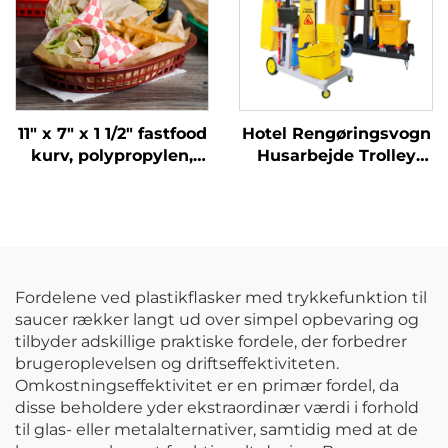
11" x 7" x 1 1/2" fastfood
Hotel Rengøringsvogn
kurv, polypropylen,
Husarbejde Trolley
brun, SE3018BN
Med Gul Taske
Fordelene ved plastikflasker med trykkefunktion til
saucer rækker langt ud over simpel opbevaring og
tilbyder adskillige praktiske fordele, der forbedrer
brugeroplevelsen og driftseffektiviteten.
Omkostningseffektivitet er en primær fordel, da
disse beholdere yder ekstraordinær værdi i forhold
til glas- eller metalalternativer, samtidig med at de