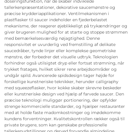
doseringsfunktion, når de skaber indviklede
tallerkenpræsentationer, dekorative saucemønstre og
præcise krydderiapplikationer. Ventilmekanismen i
plastflasker til saucer indeholder en fjederbelastet
mekanisme, der reagerer øjeblikkeligt på trykændringer og
giver brugeren mulighed for at starte og stoppe strømmen
med bemærkelsesværdig nøjagtighed. Denne
responsivitet er uvurderlig ved fremstilling af delikate
saucedråber, tynde linjer eller komplekse geometriske
mønstre, der forbedrer det visuelle udtryk. Teknologien
forhindrer også utilsigtet dryp eller fortsat strømning, når
trykket fratages, hvilket sikrer rene arbejdsområder og
undgår spild. Avancerede spidsdesign tager højde for
forskellige kunstneriske teknikker, herunder calligraphy
med squeezeflasker, hvor kokke skaber skrevne beskeder
eller kunstneriske design ved hjælp af farvede saucer. Den
præcise teknologi muliggør portionering, der opfylder
strenge kommercielle standarder, og hjælper restauranter
med at holde faste madomkostninger og imødekomme
kundens forventninger. Kvalitetskontrollen rækker også til
private brugere, som kan genskabe professionelle
tallerkenudstillinger og derved forvandle almindelige