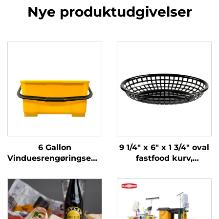
Nye produktudgivelser
6 Gallon
9 1/4" x 6" x 1 3/4" oval
Vinduesrengøringsemd
fastfood kurv,
med Siev,
polypropylen, sort,
Polypropylen, Gul,
SE3017BK
JA3008YE