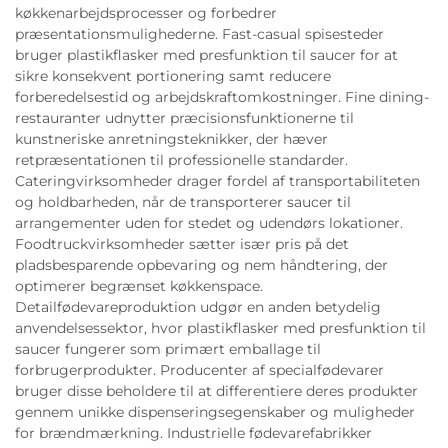
køkkenarbejdsprocesser og forbedrer
præsentationsmulighederne. Fast-casual spisesteder
bruger plastikflasker med presfunktion til saucer for at
sikre konsekvent portionering samt reducere
forberedelsestid og arbejdskraftomkostninger. Fine dining-
restauranter udnytter præcisionsfunktionerne til
kunstneriske anretningsteknikker, der hæver
retpræsentationen til professionelle standarder.
Cateringvirksomheder drager fordel af transportabiliteten
og holdbarheden, når de transporterer saucer til
arrangementer uden for stedet og udendørs lokationer.
Foodtruckvirksomheder sætter især pris på det
pladsbesparende opbevaring og nem håndtering, der
optimerer begrænset køkkenspace.
Detailfødevareproduktion udgør en anden betydelig
anvendelsessektor, hvor plastikflasker med presfunktion til
saucer fungerer som primært emballage til
forbrugerprodukter. Producenter af specialfødevarer
bruger disse beholdere til at differentiere deres produkter
gennem unikke dispenseringsegenskaber og muligheder
for brændmærkning. Industrielle fødevarefabrikker