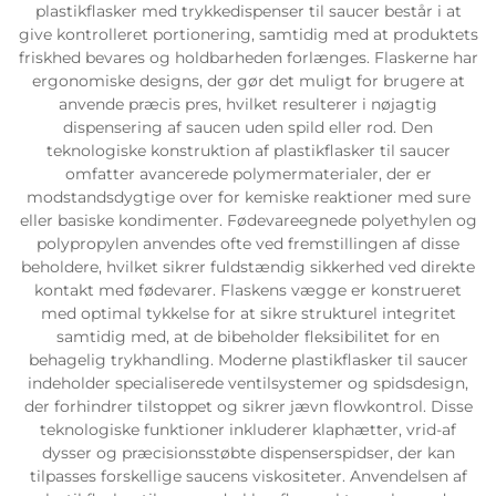
plastikflasker med trykkedispenser til saucer består i at
give kontrolleret portionering, samtidig med at produktets
friskhed bevares og holdbarheden forlænges. Flaskerne har
ergonomiske designs, der gør det muligt for brugere at
anvende præcis pres, hvilket resulterer i nøjagtig
dispensering af saucen uden spild eller rod. Den
teknologiske konstruktion af plastikflasker til saucer
omfatter avancerede polymermaterialer, der er
modstandsdygtige over for kemiske reaktioner med sure
eller basiske kondimenter. Fødevareegnede polyethylen og
polypropylen anvendes ofte ved fremstillingen af disse
beholdere, hvilket sikrer fuldstændig sikkerhed ved direkte
kontakt med fødevarer. Flaskens vægge er konstrueret
med optimal tykkelse for at sikre strukturel integritet
samtidig med, at de bibeholder fleksibilitet for en
behagelig trykhandling. Moderne plastikflasker til saucer
indeholder specialiserede ventilsystemer og spidsdesign,
der forhindrer tilstoppet og sikrer jævn flowkontrol. Disse
teknologiske funktioner inkluderer klaphætter, vrid-af
dysser og præcisionsstøbte dispenserspidser, der kan
tilpasses forskellige saucens viskositeter. Anvendelsen af