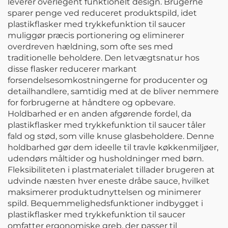
leverer overlegent funktionelt design. Brugerne
sparer penge ved reduceret produktspild, idet
plastikflasker med trykkefunktion til saucer
muliggør præcis portionering og eliminerer
overdreven hældning, som ofte ses med
traditionelle beholdere. Den letvægtsnatur hos
disse flasker reducerer markant
forsendelsesomkostningerne for producenter og
detailhandlere, samtidig med at de bliver nemmere
for forbrugerne at håndtere og opbevare.
Holdbarhed er en anden afgørende fordel, da
plastikflasker med trykkefunktion til saucer tåler
fald og stød, som ville knuse glasbeholdere. Denne
holdbarhed gør dem ideelle til travle køkkenmiljøer,
udendørs måltider og husholdninger med børn.
Fleksibiliteten i plastmaterialet tillader brugeren at
udvinde næsten hver eneste dråbe sauce, hvilket
maksimerer produktudnyttelsen og minimerer
spild. Bequemmelighedsfunktioner indbygget i
plastikflasker med trykkefunktion til saucer
omfatter ergonomiske greb, der passer til