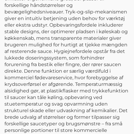
forskellige håndstørrelser og
bevægelighedsniveauer. Tryk-og-slip-mekanismen
giver en intuitiv betjening uden behov for værktøj
eller ekstra udstyr. Opbevaringsfordele inkluderer
stable designs, der optimerer pladsen i køleskab og
køkkenskab, mens transparente materialer giver
brugeren mulighed for hurtigt at tjekke mængden
af resterende sauce. Hygiejnefordele opstår fra det
lukkede doseringssystem, som forhindrer
forurening fra bestik eller fingre, der rører saucen
direkte. Denne funktion er særlig værdifuld i
kommerciel fødevareservice, hvor forebyggelse af
krydsoverførsel er afgørende. Temperaturmæssig
alsidighed gør, at plastikflasker med trykkefunktion
til saucer kan tåle køling, opbevaring ved
stuetemperatur og svag opvarmning uden
strukturel skade eller udvaskning af kemikalier. Det
brede udvalg af størrelser og former tilpasser sig
forskellige saucetyper og brugsmønstre – fra små
personlige portioner til store kommercielle