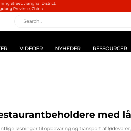
ning Street, Jianghai District,
gdong Province, China
TER
VIDEOER
NYHEDER
RESSOURCER
estaurantbeholdere med l
ige løsninger til opbevaring og transport af fødevarer, 