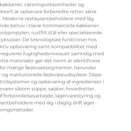
e køkkener, cateringvirksomheder og
kert at opbevare forberedte retter, sikre
. Moderne restaurantbeholdere med låg
de behov i travle kommercielle køkkener.
ypropylen, rustfrit stål eller specialiserede
yklusser. De teknologiske funktioner hos
ektiv opbevaring samt kompatibilitet med
 regulerer fugtighedsniveauet samtidig med
nte materialer gør det nemt at identificere
n for mange fødevaresegmenter, herunder
 og institutionelle fødevareudbydere. Disse
rolsystemer og opbevaring af ingredienser i
varer såsom suppe, salater, hovedretter,
af forberedelsesarbejde, lagervarestyring og
antbeholdere med låg i daglig drift øger
aringsmetoder.