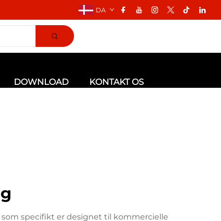
DA
DOWNLOAD
KONTAKT OS
åg
som specifikt er designet til kommercielle