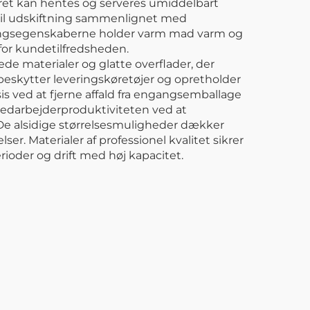
neret kan hentes og serveres umiddelbart
til udskiftning sammenlignet med
ringsegenskaberne holder varm mad varm og
for kundetilfredsheden.
 materialer og glatte overflader, der
beskytter leveringskøretøjer og opretholder
s ved at fjerne affald fra engangsemballage
edarbejderproduktiviteten ved at
De alsidige størrelsesmuligheder dækker
er. Materialer af professionel kvalitet sikrer
ioder og drift med høj kapacitet.