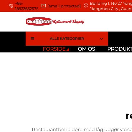
+86-
Building 1, No.27 Yong
[email protected]
18933632575
Jiangmen City , Guan
ALLE KATEGORIER
FORSIDE
OM OS
PRODUK
r
Restaurantbeholdere med låg udgør væsentl