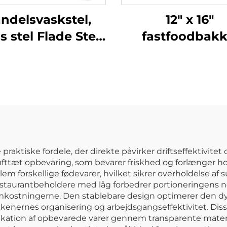
ndelsvaskstel,
12" x 16"
s stel Flade Stel,
fastfoodbakk
lpassede Farver
polypropylen
orange, SE300
aktiske fordele, der direkte påvirker driftseffektivite
ufttæt opbevaring, som bevarer friskhed og forlænger ho
m forskellige fødevarer, hvilket sikrer overholdelse 
estaurantbeholdere med låg forbedrer portioneringens n
omkostningerne. Den stablebare design optimerer den dy
nernes organisering og arbejdsgangseffektivitet. Disse
kation af opbevarede varer gennem transparente materia