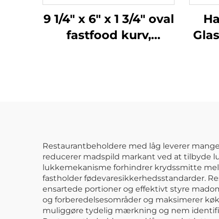
9 1/4" x 6" x 1 3/4" oval
Ha
fastfood kurv,
Glas
polypropylen, sort,
Ti
SE3017BK
Restaurantbeholdere med låg leverer mange pr
reducerer madspild markant ved at tilbyde l
lukkemekanisme forhindrer krydssmitte melle
fastholder fødevaresikkerhedsstandarder. R
ensartede portioner og effektivt styre mad
og forberedelsesområder og maksimerer køkke
muliggøre tydelig mærkning og nem identifi