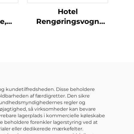
Hotel
e,
Rengøringsvogn
,
Husarbejde Trolley
2OG
Med Gul Taske
t og kundetilfredsheden. Disse beholdere
ldbarheden af færdigretter. Den sikre
af sundhedsmyndighedernes regler og
øjagtighed, så virksomheder kan bevare
rebare lagerplads i kommercielle køleskabe
 beholdere forenkler lagerstyring ved at
ler eller dedikerede mærkefelter.