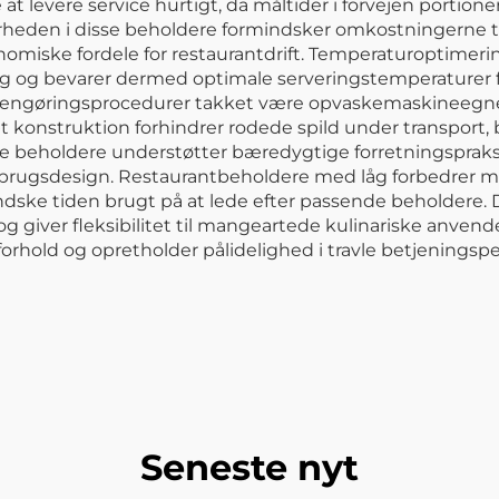
at levere service hurtigt, da måltider i forvejen portio
rheden i disse beholdere formindsker omkostningerne 
omiske fordele for restaurantdrift. Temperaturoptime
ng og bevarer dermed optimale serveringstemperaturer 
 rengøringsprocedurer takket være opvaskemaskineegnede
konstruktion forhindrer rodede spild under transport, 
se beholdere understøtter bæredygtige forretningspraksi
rugsdesign. Restaurantbeholdere med låg forbedrer m
ske tiden brugt på at lede efter passende beholdere. 
giver fleksibilitet til mangeartede kulinariske anvendels
rhold og opretholder pålidelighed i travle betjeningsper
Seneste nyt