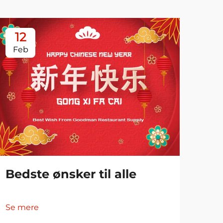
12
1
Feb
Fe
De
Bedste ønsker til alle
Årl
Fi
Se mere