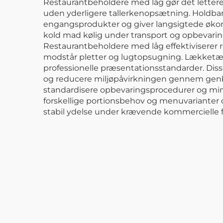
Restaurantbeholdere med låg gør det lettere 
uden yderligere tallerkenopsætning. Holdba
engangsprodukter og giver langsigtede økon
kold mad kølig under transport og opbevari
Restaurantbeholdere med låg effektiviserer
modstår pletter og lugtopsugning. Lækketæt 
professionelle præsentationsstandarder. Dis
og reducere miljøpåvirkningen gennem genb
standardisere opbevaringsprocedurer og mind
forskellige portionsbehov og menuvarianter og 
stabil ydelse under krævende kommercielle fo