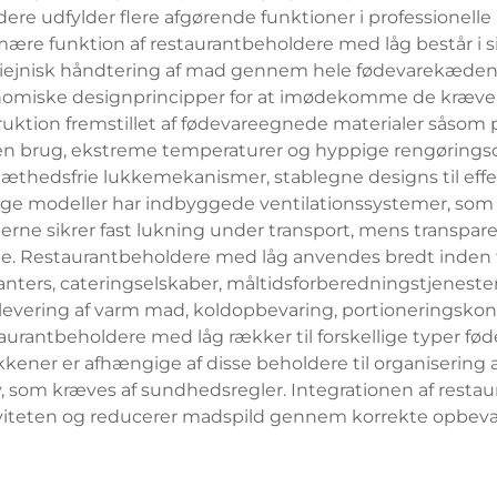
ere udfylder flere afgørende funktioner i professionell
re funktion af restaurantbeholdere med låg består i sik
giejnisk håndtering af mad gennem hele fødevarekæden
onomiske designprincipper for at imødekomme de kræven
ktion fremstillet af fødevareegnede materialer såsom pol
en brug, ekstreme temperaturer og hyppige rengøringsc
æthedsfrie lukkemekanismer, stablegne designs til eff
nge modeller har indbyggede ventilationssystemer, som
rne sikrer fast lukning under transport, mens transpare
ne. Restaurantbeholdere med låg anvendes bredt inde
anters, cateringselskaber, måltidsforberedningstjenester
levering af varm mad, koldopbevaring, portioneringskont
urantbeholdere med låg rækker til forskellige typer føde
kkener er afhængige af disse beholdere til organisering 
, som kræves af sundhedsregler. Integrationen af restaur
iviteten og reducerer madspild gennem korrekte opbev