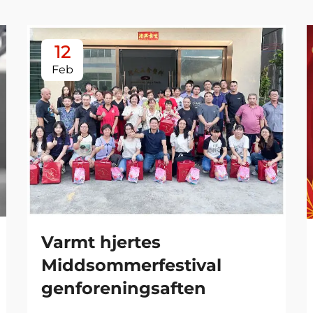
12
Feb
Varmt hjertes
Middsommerfestival
genforeningsaften