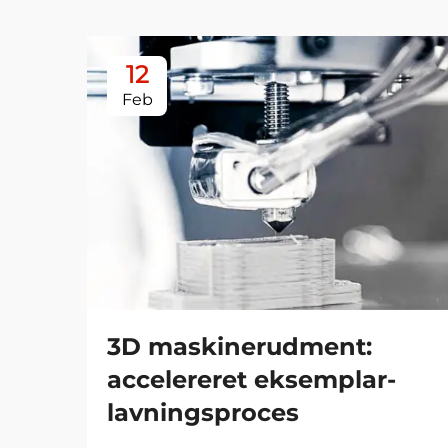
12
Feb
3D maskinerudment:
accelereret eksemplar-
lavningsproces