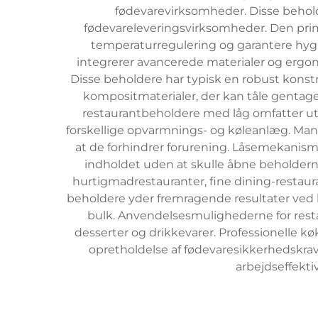
fødevarevirksomheder. Disse behold
fødevareleveringsvirksomheder. Den primæ
temperaturregulering og garantere hy
integrerer avancerede materialer og erg
Disse beholdere har typisk en robust konstru
kompositmaterialer, der kan tåle gentag
restaurantbeholdere med låg omfatter ut
forskellige opvarmnings- og køleanlæg. Ma
at de forhindrer forurening. Låsemekanisme
indholdet uden at skulle åbne beholder
hurtigmadrestauranter, fine dining-restaur
beholdere yder fremragende resultater ved 
bulk. Anvendelsesmulighederne for resta
desserter og drikkevarer. Professionelle kø
opretholdelse af fødevaresikkerhedskrav
arbejdseffekt