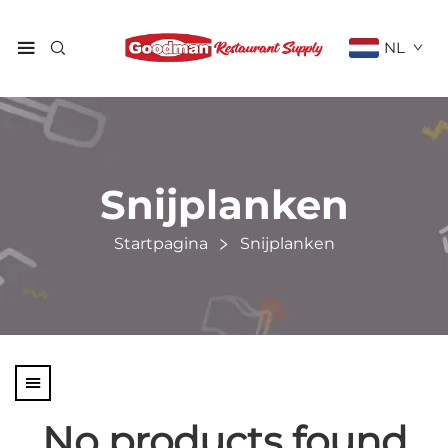
NL
Snijplanken
Startpagina
Snijplanken
No products found